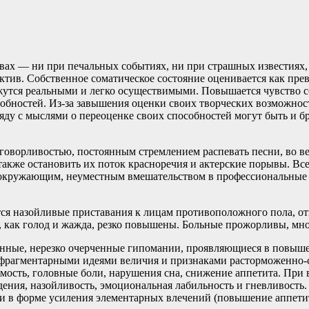
ствах — ни при печальных событиях, ни при страшных известиях
ктив. Собственное соматическое состояние оценивается как пре
тся реальными и легко осуществимыми. Повышается чувство со
бностей. Из-за завышения оценки своих творческих возможносте
аряду с мыслями о переоценке своих способностей могут быть и 
говорливостью, постоянным стремлением распевать песни, во ве
а также остановить их поток красноречия и актерские порывы. Все
ружающим, неуместным вмешательством в профессиональные обя
тся назойливые приставания к лицам противоположного пола, о
е, как голод и жажда, резко повышены. Больные прожорливы, мно
анные, нерезко очерченные гипомании, проявляющиеся в повыше
рагментарными идеями величия и признаками расторможенно-ст
мость, головные боли, нарушения сна, снижение аппетита. При
ния, назойливость, эмоциональная лабильность и гневливость.
и в форме усиления элементарных влечений (повышение аппетита