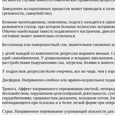
Замедление ассоциативных процессов может приводить к полн
греховности, самоубийстве).
Больные малоподвижны, неактивны, подолгу находятся в одном 
развивается ступор, при котором больные полностью заторможе
Обычно наибольшая тяжесть подавленного настроения, двигател
состояние может значительно отличаться.
Бессонница или поверхностный сон, значительное снижение ап
у детей каждый из компонентов депрессии выражен меньше. Сн
идей самообвинения. У дошкольников и младших школьников д
расстройствами (нарушениями сна, энурезом, болями в животе,
У подростков депрессия более очерчена, все же чаще, чем у вз
Дисфория. Напряженно-злобное или мрачно-недовольное подав
Тревога. Аффект напряженного переживания смутной, неопред
беспокойством, нарушением целесообразной деятельности, су
сердцебиениями, прерывистым дыханием, холодным потом, бле
наблюдающееся при психозах и в более легкой форме при невро
Страх. Напряженное переживание угрожающей опасности для ж