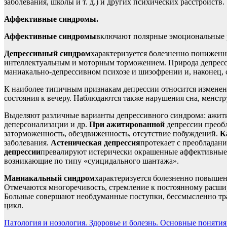
заболевания, школы и т. д.) и других психических расстройств.
Аффективные синдромы.
Аффективные синдромы
включают полярные эмоциональные р
Депрессивный синдром
характеризуется болезненно пониженн
интеллектуальным и моторным торможением. Природа депресси
маниакально-депрессивном психозе и шизофрении и, наконец, 
К наиболее типичным признакам депрессии относится измене
состояния к вечеру. Наблюдаются также нарушения сна, менст
Выделяют различные варианты депрессивного синдрома: ажитиро
деперсонализации и др.
При ажитированной
депрессии преобл
заторможенность, обездвиженность, отсутствие побуждений.
К
заболевания.
Астеническая депрессия
протекает с преобладан
депрессии
превалируют истерически окрашенные аффективные р
возникающие по типу «суицидального шантажа».
Маниакальный синдром
характеризуется болезненно повыше
Отмечаются многоречивость, стремление к постоянному расши
Больные совершают необдуманные поступки, бессмысленно трат
цикл.
Навигация
Патология и нозология. Здоровье и болезнь. Основные понятия