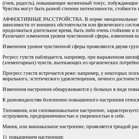
(гнев, радость), повышающие жизненный тонус, побуждающие к
Чувства могут быть разной степени интенсивности, стойкост
АФФЕКТИВНЫЕ РАССТРОЙСТВА. В норме эмоциональные проявле
зависимости от внешних обстоятельств или физического состо
продолжаться длительное время, быть либо очень стойкими и 
Различают изменения уровня чувственной сферы, изменения н
Изменения уровня чувственной сферы проявляются двумя групп
Регресс гувств наблюдается, например, при выраженном шизо
(элементарных) чувств, вытекающих из органических потребно
Прогресс гувств встречается реже: например, у некоторых пси
морального, эстетического удовлетворения, личного достоинств
Изменения настроения обнаруживаются у больных в виде повы
К разновидностям болезненно повышенного настроения относят
Типомания, или гипоманиакалъное настроение, характеризует
остроумием, предприимчивостью и уверенностью в себе.
Мания, или маниакальное настроение, проявляется триадой рас
1) повышением настроения;