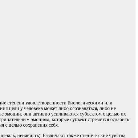
ние степени удовлетворенности биологическими или
я цели у человека может либо осознаваться, либо не
ые эмоции, они активно усиливаются субъектом с целью их
трицательным эмоциям, которые субъект стремится ослабить
я с целью сохранения себя.
печаль, ненависть). Различают также стениче-ские чувства