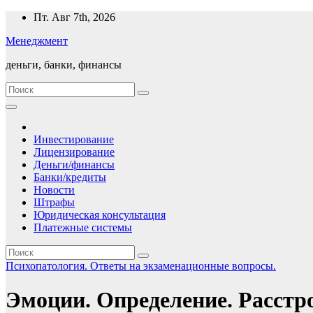
Перейти
Пт. Авг 7th, 2026
к
Менеджмент
содержимому
деньги, банки, финансы
Инвестирование
Лицензирование
Деньги/финансы
Банки/кредиты
Новости
Штрафы
Юридическая консультация
Платежные системы
Психопатология. Ответы на экзаменационные вопросы.
Эмоции. Определение. Расст