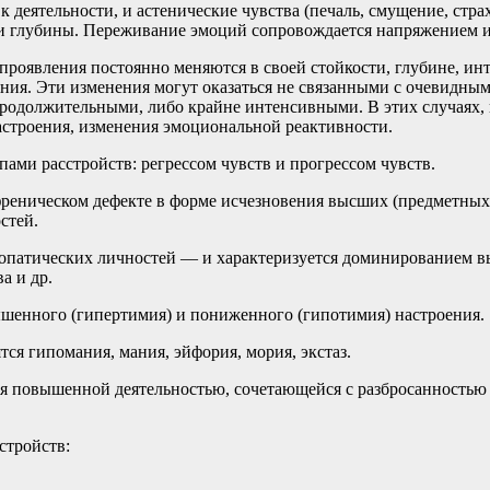
 деятельности, и астенические чувства (печаль, смущение, стр
и и глубины. Переживание эмоций сопровождается напряжением
ния постоянно меняются в своей стойкости, глубине, интен
яния. Эти изменения могут оказаться не связанными с очевидн
продолжительными, либо крайне интенсивными. В этих случаях, 
астроения, изменения эмоциональной реактивности.
ами расстройств: регрессом чувств и прогрессом чувств.
френическом дефекте в форме исчезновения высших (предметных
стей.
хопатических личностей — и характеризуется доминированием вы
а и др.
шенного (гипертимия) и пониженного (гипотимия) настроения.
ся гипомания, мания, эйфория, мория, экстаз.
ся повышенной деятельностью, сочетающейся с разбросанностью
стройств: