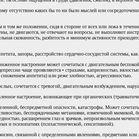
ому отсутствию каких бы то ни было мыслей или сосредоточени
и том же положении, сидя в стороне от всех или лежа в течение
ны, не двигаются, не отвечают на вопросы, не выполняют инстр
ьная скованность, разбитость и минимум активности приходятся 
петита, запоры, расстройство сердечно-сосудистой системы, к
иженное настроение может сочетаться с двигательным беспокой
епрессии чаще проявляются • страхами, капризностью, вялость
 снижением аппетита) или реже злобностью, агрессивностью.
рослых, сочетается с тревогой, двигательным возбуждением, нар
ленное настроение, возникающее при органических (травматиче
еленной, беспредметной опасности, катастрофы. Может сочетат
етливостью, беспорядочными метаниями, изменчивой мимикой, 
дностью, расширением глаз и зрачков, непроизвольным мочеисп
зах и психопатиях (психастенической, сенситивной).
изни, связанной с определенными явлениями, предметами или л