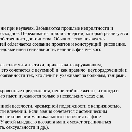
, ни при неудачах. Забываются прошлые неприятности и
восходное. Переживается прилив энергии, который реализуется
бственного достоинства. Обычно легко появляется
й облегчается создание проектов и конструкций, рисование,
бредовые идеи гениальности, величия, физического
сь голос читать стихи, приказывать окружающим,
 это сочетается с неуемной и, как правило, неупорядоченной и
занности тех, кто лечит и ухаживает за больным, танцами,
ткровенные предложения, непристойные жесты, а иногда и
го пьют, нуждаются только в нескольких часах сна.
нной веселости, чрезмерной подвижности с капризностью,
и влечений. Если мания сочетается с астеническим
 возникновении маниакального состояния на фоне
 У детей младшего возраста мания может ограничиться
, сексуальности и др.).