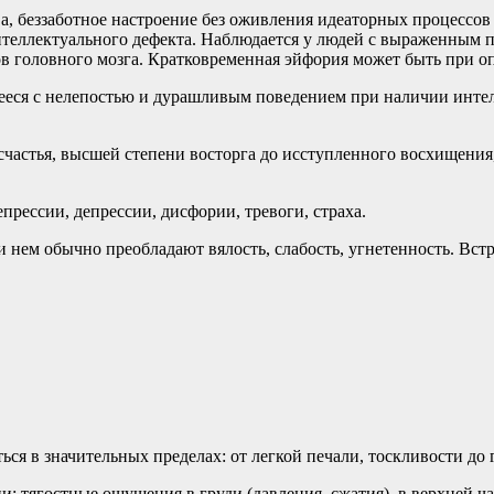
, беззаботное настроение без оживления идеаторных процессов 
теллектуального дефекта. Наблюдается у людей с выраженным п
дов головного мозга. Кратковременная эйфория может быть при о
еся с нелепостью и дурашливым поведением при наличии интел
частья, высшей степени восторга до исступленного восхищения
рессии, депрессии, дисфории, тревоги, страха.
нем обычно преобладают вялость, слабость, угнетенность. Встр
я в значительных пределах: от легкой печали, тоскливости до г
: тягостные ощущения в груди (давления, сжатия), в верхней ча