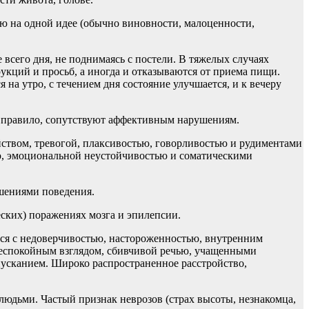
ю на одной идее (обычно виновности, малоценности,
 всего дня, не поднимаясь с постели. В тяжелых случаях
укций и просьб, а иногда и отказываются от приема пищи.
на утро, с течением дня состояние улучшается, и к вечеру
ак правило, сопутствуют аффективным нарушениям.
ством, тревогой, плаксивостью, говорливостью и рудиментами
ю, эмоциональной неустойчивостью и соматическими
ушениями поведения.
ских) поражениях мозга и эпилепсии.
ься с недоверчивостью, настороженностью, внутренним
беспокойным взглядом, сбивчивой речью, учащенными
усканием. Широко распространенное расстройство,
юдьми. Частый признак неврозов (страх высоты, незнакомца,