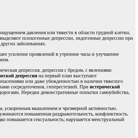
ощущением давления или тяжести в области грудной клетки,
 выделяют психогенные депрессии, эндогенные депрессии при
других заболеваниях.
ее усиление проявлений в утренние часы и улучшение
ием.
ческая депрессия, депрессия с бредом, с явлениями
ческой депрессии
на первый план выступают
опасениями или даже убежденностью в наличии тяжелого
твами сосредоточения, гиперестезией. При
истерической
удорогами. Нередки демонстративные попытки самоубийства,
м, ускоренным мышлением и чрезмерной активностью.
руживаются повышенная раздражительность, конфликтность.
дко повышается сексуальность; нарушается менструальный