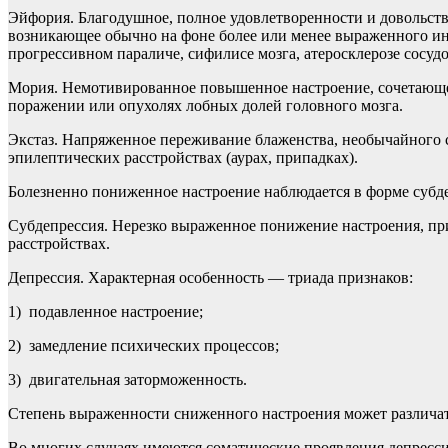
Эйфория. Благодушное, полное удовлетворенности и довольства
возникающее обычно на фоне более или менее выраженного ин
прогрессивном параличе, сифилисе мозга, атеросклерозе сосу
Мория. Немотивированное повышенное настроение, сочетающе
поражении или опухолях лобных долей головного мозга.
Экстаз. Напряженное переживание блаженства, необычайного с
эпилептических расстройствах (аурах, припадках).
Болезненно пониженное настроение наблюдается в форме субдеп
Субдепрессия. Нерезко выраженное понижение настроения, при 
расстройствах.
Депрессия. Характерная особенность — триада признаков:
1) подавленное настроение;
2) замедление психических процессов;
3) двигательная заторможенность.
Степень выраженности сниженного настроения может различатьс
Во многих случаях имеются соматические проявления депрессии