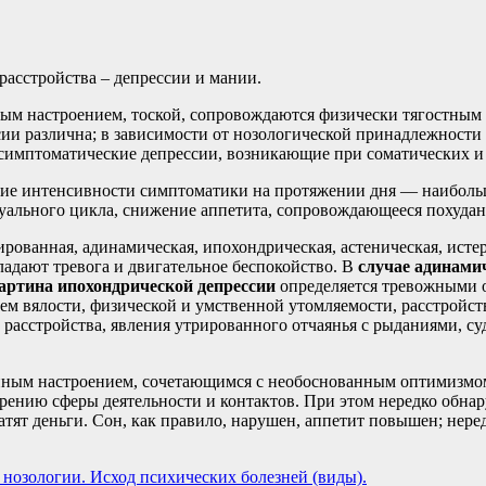
асстройства – депрессии и мании.
ым настроением, тоской, сопровождаются физически тягостным 
и различна; в зависимости от нозологической принадлежности
симптоматические депрессии, возникающие при соматических и 
ние интенсивности симптоматики на протяжении дня — наибольш
руального цикла, снижение аппетита, сопровождающееся похудан
ванная, адинамическая, ипохондрическая, астеническая, истери
адают тревога и двигательное беспокойство. В
случае адинами
артина ипохондрической депрессии
определяется тревожными 
ием вялости, физической и умственной утомляемости, расстройс
асстройства, явления утрированного отчаянья с рыданиями, с
нным настроением, сочетающимся с необоснованным оптимизмо
рению сферы деятельности и контактов. При этом нередко обна
ят деньги. Сон, как правило, нарушен, аппетит повышен; нере
 нозологии. Исход психических болезней (виды).