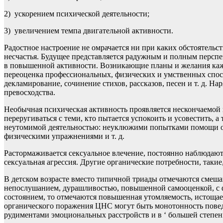
2) ускорением психической деятельности;
3) увеличением темпа двигательной активности.
Радостное настроение не омрачается ни при каких обстоятель
несчастья. Будущее представляется радужным и полным перспе
в повышенной активности. Возникающие планы и желания кажу
переоценка профессиональных, физических и умственных спосо
декламирование, сочинение стихов, рассказов, песен и т. д. Н
превосходства.
Необычная психическая активность проявляется нескончаемой 
переругиваться с теми, кто пытается успокоить и усовестить, 
неутомимой деятельностью: неуклюжими попытками помощи ок
физическими упражнениями и т. д.
Растормаживается сексуальное влечение, постоянно наблюдаю
сексуальная агрессия. Другие органические потребности, таки
В детском возрасте вместо типичной триады отмечаются смеш
непослушанием, дурашливостью, повышенной самооценкой, с ф
состоянием, то отмечаются повышенная утомляемость, истощае
органического поражения ЦНС могут быть монотонность поведе
рудиментами эмоциональных расстройств и в ‘ большей степен