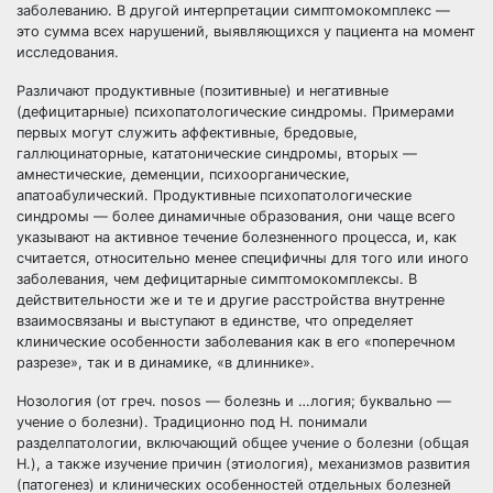
заболеванию. В другой интерпретации симптомокомплекс —
это сумма всех нарушений, выявляющихся у пациента на момент
исследования.
Различают продуктивные (позитивные) и негативные
(дефицитарные) психопатологические синдромы. Примерами
первых могут служить аффективные, бредовые,
галлюцинаторные, кататонические синдромы, вторых —
амнестические, деменции, психоорганические,
апатоабулический. Продуктивные психопатологические
синдромы — более динамичные образования, они чаще всего
указывают на активное течение болезненного процесса, и, как
считается, относительно менее специфичны для того или иного
заболевания, чем дефицитарные симптомокомплексы. В
действительности же и те и другие расстройства внутренне
взаимосвязаны и выступают в единстве, что определяет
клинические особенности заболевания как в его «поперечном
разрезе», так и в динамике, «в длиннике».
Нозология (от греч. nosos — болезнь и …логия; буквально —
учение о болезни). Традиционно под Н. понимали
разделпатологии, включающий общее учение о болезни (общая
Н.), а также изучение причин (этиология), механизмов развития
(патогенез) и клинических особенностей отдельных болезней