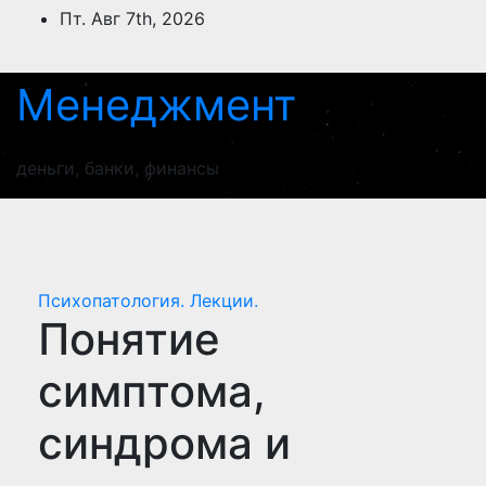
Перейти
Пт. Авг 7th, 2026
к
содержимому
Менеджмент
деньги, банки, финансы
Психопатология. Лекции.
Понятие
симптома,
синдрома и