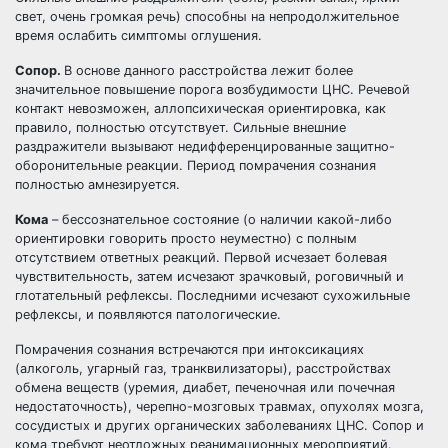
свет, очень громкая речь) способны на непродолжительное
время ослабить симптомы оглушения.
Сопор.
В основе данного расстройства лежит более
значительное повышение порога возбудимости ЦНС. Речевой
контакт невозможен, аллопсихическая ориентировка, как
правило, полностью отсутствует. Сильные внешние
раздражители вызывают недифференцированные защитно-
оборонительные реакции. Период помрачения сознания
полностью амнезируется.
Кома
– бессознательное состояние (о наличии какой-либо
ориентировки говорить просто неуместно) с полным
отсутствием ответных реакций. Первой исчезает болевая
чувствительность, затем исчезают зрачковый, роговичный и
глотательный рефлексы. Последними исчезают сухожильные
рефлексы, и появляются патологические.
Помрачения сознания встречаются при интоксикациях
(алкоголь, угарный газ, транквилизаторы), расстройствах
обмена веществ (уремия, диабет, печеночная или почечная
недостаточность), черепно-мозговых травмах, опухолях мозга,
сосудистых и других органических заболеваниях ЦНС. Сопор и
кома требуют неотложных реанимационных мероприятий.