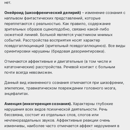
нет.
Онейроид (шизофренический делирий)
– изменение сознания с
наплывом фантастических представлений, которые
переплетаются с реальностью. Как правило, содержание
зрительных образов сценоподобно, связано какой-либо
сюжетной линией. Больной является участником мнимых
событий. Расстройства восприятия носят характер
псевдогаллюцинаций (зрительный псевдогаллюциноз). Все виды
ориентировки нарушены (бредовая дезориентировка).
Отмечаются аффективные и двигательные (в том числе и
кататонические) расстройства. Речевой контакт с больным
почти всегда невозможен.
Данный вид измененного сознания отмечается при шизофрении,
эпилепсии, травматическом повреждении головного мозга,
энцефалитах.
Аменция (инкогеренция сознания).
Характерны глубокие
нарушения всех видов психической деятельности. Речь
бессвязна, состоит из отдельных слов, слогов или
нечленораздельных звуков. Аффективные реакции очень
изменчивы, наиболее часто отмечается аффект недоумения в