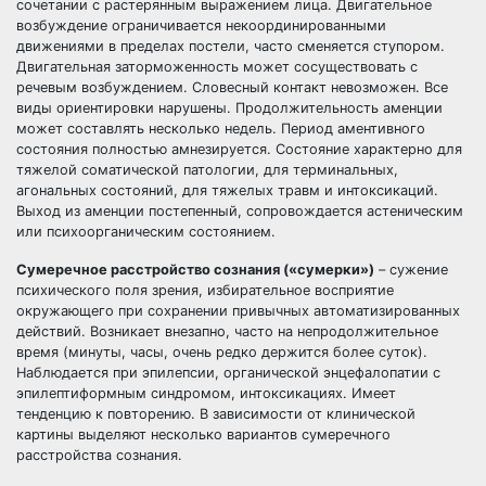
сочетании с растерянным выражением лица. Двигательное
возбуждение ограничивается некоординированными
движениями в пределах постели, часто сменяется ступором.
Двигательная заторможенность может сосуществовать с
речевым возбуждением. Словесный контакт невозможен. Все
виды ориентировки нарушены. Продолжительность аменции
может составлять несколько недель. Период аментивного
состояния полностью амнезируется. Состояние характерно для
тяжелой соматической патологии, для терминальных,
агональных состояний, для тяжелых травм и интоксикаций.
Выход из аменции постепенный, сопровождается астеническим
или психоорганическим состоянием.
Сумеречное расстройство сознания («сумерки»)
– сужение
психического поля зрения, избирательное восприятие
окружающего при сохранении привычных автоматизированных
действий. Возникает внезапно, часто на непродолжительное
время (минуты, часы, очень редко держится более суток).
Наблюдается при эпилепсии, органической энцефалопатии с
эпилептиформным синдромом, интоксикациях. Имеет
тенденцию к повторению. В зависимости от клинической
картины выделяют несколько вариантов сумеречного
расстройства сознания.