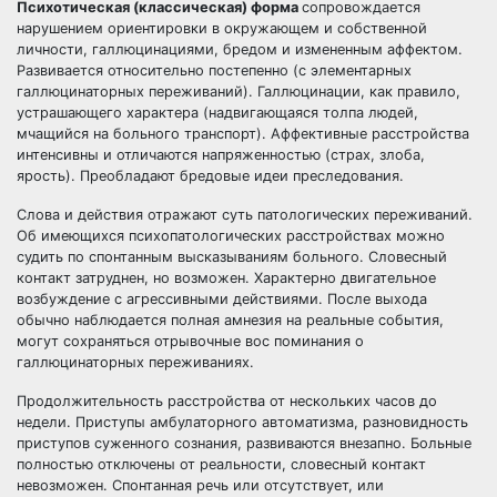
Психотическая (классическая) форма
сопровождается
нарушением ориентировки в окружающем и собственной
личности, галлюцинациями, бредом и измененным аффектом.
Развивается относительно постепенно (с элементарных
галлюцинаторных переживаний). Галлюцинации, как правило,
устрашающего характера (надвигающаяся толпа людей,
мчащийся на больного транспорт). Аффективные расстройства
интенсивны и отличаются напряженностью (страх, злоба,
ярость). Преобладают бредовые идеи преследования.
Слова и действия отражают суть патологических переживаний.
Об имеющихся психопатологических расстройствах можно
судить по спонтанным высказываниям больного. Словесный
контакт затруднен, но возможен. Характерно двигательное
возбуждение с агрессивными действиями. После выхода
обычно наблюдается полная амнезия на реальные события,
могут сохраняться отрывочные вос поминания о
галлюцинаторных переживаниях.
Продолжительность расстройства от нескольких часов до
недели. Приступы амбулаторного автоматизма, разновидность
приступов суженного сознания, развиваются внезапно. Больные
полностью отключены от реальности, словесный контакт
невозможен. Спонтанная речь или отсутствует, или