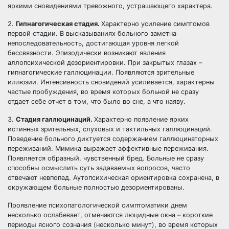
яркими сновидениями тревожного, устрашающего характера.
2.
Гипнагогическая стадия.
Характерно усиление симптомов
первой стадии. В высказываниях больного заметна
непоследовательность, достигающая уровня легкой
бессвязности. Эпизодически возникают явления
аллопсихической дезориентировки. При закрытых глазах –
гипнагогические галлюцинации. Появляются зрительные
иллюзии. Интенсивность сновидений усиливается, характерны
частые пробуждения, во время которых больной не сразу
отдает себе отчет в том, что было во сне, а что наяву.
3.
Стадия галлюцинаций.
Характерно появление ярких
истинных зрительных, слуховых и тактильных галлюцинаций.
Поведение больного диктуется содержанием галлюцинаторных
переживаний. Мимика выражает аффективные переживания.
Появляется образный, чувственный бред. Больные не сразу
способны осмыслить суть задаваемых вопросов, часто
отвечают невпопад. Аутопсихическая ориентировка сохранена, в
окружающем больные полностью дезориентированы.
Проявление психопатологической симптоматики днем
несколько ослабевает, отмечаются люцидные окна – короткие
периоды ясного сознания (несколько минут), во время которых