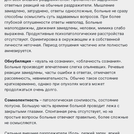
ответных реакций на обычные раздражители. Мышление
замедлено, затруднено, ответы односложные, больные не сразу
способны осмыслить суть задаваемых вопросов. При более
глубокой оглушенности ответы невпопад. Больные
малоподвижны, движения замедлены, неловки, мимика слабо
выражена. Продуктивные психопатологические расстройства
отсутствуют. Ориентировка в окружающем и в собственной
личности неточная. Период оглушения частично или полностью
амнезируется.
Обнубиляция
– «вуаль на сознании», «облачность сознания».
Больные производят впечатление слегка опьяневших. Речевые
реакции замедлены, часты ошибки в ответах, отмечается
рассеянность, невнимательность. Обычно такое состояние
кратковременно, однако при опухолях мозга может
продолжаться очень долго.
Сомнолентность
– патологическая сонливость, состояние
полусна. Большую часть времени больной проводит лежа с
закрытыми глазами. Спонтанная речь отсутствует, но на
простые вопросы больные отвечают правильно, более сложные
не осмысляются.
Сильные внешние раздражители (боль, резкий запах, яркий