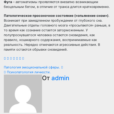
Фуга
– автоматизмы проявляются внезапно возникающим
бесцельным бегом, в отличие от транса длится кратковременно.
Патологическое просоночное состояние («опьянение сном»)
.
Возникает при замедленном пробуждении от глубокого сна.
Двигательные отделы головного мозга «просыпаются» раньше, в
то время как сознание остается заторможенным. У
полупроснувшегося человека остаются сновидения, как
правило, кошмарного содержания, воспринимаемые как
реальность. Нередко отмечаются агрессивные действия. В
памяти остаются обрывки сновидений.
Навигация
Патология эмоциональной сферы.
Психопатология личности.
по
От
admin
записям