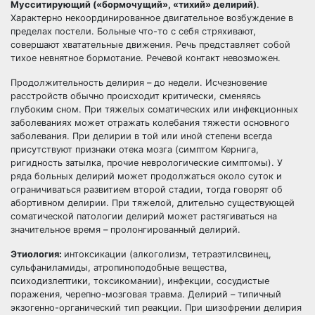
Мусситирующий («бормочущий», «тихий» делирий)
.
Характерно некоординированное двигательное возбуждение в
пределах постели. Больные что-то с себя стряхивают,
совершают хватательные движения. Речь представляет собой
тихое невнятное бормотание. Речевой контакт невозможен.
Продолжительность делирия – до недели. Исчезновение
расстройств обычно происходит критически, сменяясь
глубоким сном. При тяжелых соматических или инфекционных
заболеваниях может отражать колебания тяжести основного
заболевания. При делирии в той или иной степени всегда
присутствуют признаки отека мозга (симптом Кернига,
ригидность затылка, прочие неврологические симптомы). У
ряда больных делирий может продолжаться около суток и
ограничиваться развитием второй стадии, тогда говорят об
абортивном делирии. При тяжелой, длительно существующей
соматической патологии делирий может растягиваться на
значительное время – пролонгированный делирий.
Этиология:
интоксикации (алкоголизм, тетраэтилсвинец,
сульфаниламиды, атропиноподобные вещества,
психодизлептики, токсикомании), инфекции, сосудистые
поражения, черепно-мозговая травма. Делирий – типичный
экзогенно-органический тип реакции. При шизофрении делирия