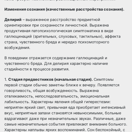
Изменения сознания (качественные расстройства сознания).
Делирий
– выраженное расстройство предметной
ориентировки при сохранности личностной. Выражена
продуктивная патопсихологическая симптоматика в виде
галлюцинаций (зрительных, слуховых, тактильных), аффекта
страха, чувственного бреда и нередко психомоторного
возбуждения.
В поведении отражается содержание галлюцинаций и
чувственного бреда. Для делирия характерно наличие
стадийности в процессе развития.
1.
Стадия предвестников (начальная стадия).
Симптомы
первой стадии обычно заметны ближе к вечеру. Появляется
говорливость, общая возбужденность. Выражена
отвлекаемость, непоследовательность, эмоциональная
лабильность. Характерны явления общей гиперестезии:
неприятен яркий свет, привычная еда приобретает интенсивный
вкус, неприятные запахи становятся невыносимыми, больные
вздрагивают даже при незначительных звуках. Различные, даже
самые незначительные события привлекают внимание больного.
Характерны наплывы ярких воспоминаний. Сон беспокойный, с