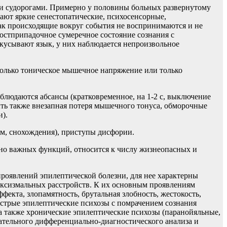
ми судорогами. Примерно у половины больных развернутому
ают яркие сенестопатические, психосенсорные,
 как происходящие вокруг события не воспринимаются и не
остприпадочное сумеречное состояние сознания с
кусывают язык, у них наблюдается непроизвольное
олько тоническое мышечное напряжение или только
людаются абсансы (кратковременное, на 1-2 с, выключение
ыть также внезапная потеря мышечного тонуса, обморочные
и).
м, снохождения), приступы дисфории.
о важных функций, относится к числу жизнеопасных и
роявлений эпилептической болезни, для нее характерны
оксизмальных расстройств. К их основным проявлениям
фекта, злопамятность, брутальная злобность, жестокость,
острые эпилептические психозы с помрачением сознания
 а также хронические эпилептические психозы (паранойяльные,
ательного дифференциально-диагностического анализа и