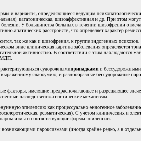
рмы и варианты, определяющиеся ведущим психопатологическим
ральная), кататоническая, шизоаффективная и др. При этом могу
болезни. У большинства больных в течении шизофрении отмечае
вно-апатических расстройств, что определяет характер ремисс
сится, так же как и шизофрения, к группе эндогенных психозов
ическом виде клиническая картина заболевания определяется т
гательной активностью. В соответствии с этим наблюдаются ман
 МДП.
характеризующихся судорожными
припадками
и бессудорожными 
 к выраженному слабоумию, и разнообразные бессудорожные пар
ые факторы, имеющие предрасполагающее и разрешающее значен
ясненные наследственно-генетические механизмы.
генуинную эпилепсию как процессуально-эндогенное заболеван
теросклеротическая, ревматическая). С учетом клинических и э
 пароксизмы и соответствующие формы эпилепсии.
 возникающими пароксизмами (иногда крайне редко, а в отдель