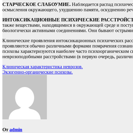
СТАРЧЕСКОЕ СЛАБОУМИЕ.
Наблюдается распад психичес
осмысления окружающего, ухудшению памяти, оскуднению реч
ИНТОКСИКАЦИОННЫЕ ПСИХИЧЕСКИЕ РАССТРОЙС
также веществами, находящимися в окружающей среде и посту
биологически активными соединениями. Они бывают острыми
Клинические проявления интоксикационных психических расс
проявляются обычно различными формами помрачения сознания
психозы характеризуются наиболее часто психоорганическим 
неврозоподобными расстройствами (в первую очередь, различ
Навигация
Клиническая характеристика неврозов.
Экзогенно-органические психозы.
по
записям
От
admin