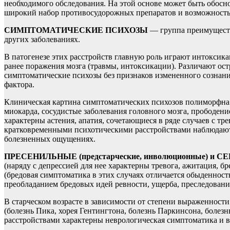
необходимого обследования. На этой основе может быть обосн
широкий набор противосудорожных препаратов и возможность
СИМПТОМАТИЧЕСКИЕ ПСИХОЗЫ
— группа преимуществ
других заболеваниях.
В патогенезе этих расстройств главную роль играют интоксика
ранее поражения мозга (травмы, интоксикации). Различают о
симптоматические психозы без признаков измененного сознани
фактора.
Клиническая картина симптоматических психозов полиморфна 
миокарда, сосудистые заболевания головного мозга, прободен
характерны астения, апатия, сочетающиеся в ряде случаев с 
кратковременными психотическими расстройствами наблюдаютс
болезненных ощущениях.
ПРЕСЕНИЛЬНЫЕ (предстарческие, инволюционные) и С
(наряду с депрессией для нее характерны тревога, ажитация,
(бредовая симптоматика в этих случаях отличается обыденно
преобладанием бредовых идей ревности, ущерба, преследовани
В старческом возрасте в зависимости от степени выраженност
(болезнь Пика, хорея Гентингтона, болезнь Паркинсона, болез
расстройствами характерны неврологическая симптоматика и 