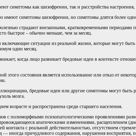
ют симптомы как шизофрении, так и расстройства настроения, т
ю имеют симптомы шизофрении, но симптомы длятся более одног
болезнью страдают внезапными, кратковременными периодами пси
асто быстрое – обычно меньше, чем за месяц.
и включающие ситуации из реальной жизни, которые могут быть 
нимум один месяц.
никает, когда лицо развивает бредовые идеи в контексте отноше
 этого состояния является использование или отказ от некотор
чи.
аллюцинации, бредовые идеи или другие симптомы могут быть ре
ухоль мозга.
нем возрасте и распространена среди старшего населения.
зов с полиморфными психопатологическими проявлениями разн
опровождающееся апатическими изменениями, расщеплением (ди
й контакта с реальной действительностью, отсутствием стремл
ед — иногда причудливого содержания, нарушения восприятия, 