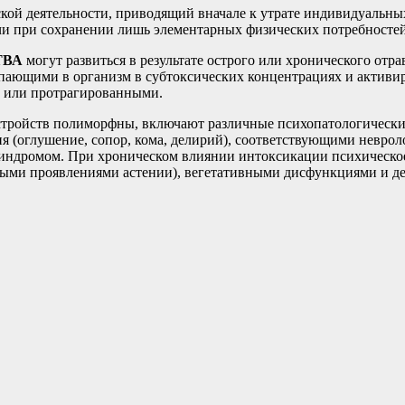
кой деятельности, приводящий вначале к утрате индивидуальных
и при сохранении лишь элементарных физических потребностей
ТВА
могут развиться в результате острого или хронического о
пающими в организм в субтоксических концентрациях и активир
 или протрагированными.
тройств полиморфны, включают различные психопатологически
 (оглушение, сопор, кома, делирий), соответствующими невро
синдромом. При хроническом влиянии интоксикации психическо
ными проявлениями астении), вегетативными дисфункциями и д