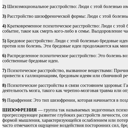
2)
Шизоэмоциональное расстройство: Люди с этой болезнью име
3)
Расстройство шизофренической формы: Люди с этой болезнь
4)
Кратковременное психотическое расстройство: Люди с этой 
событие, такое как смерть кого-либо в семье. Выздоровление ч
5)
Бредовое расстройство: Люди с этой болезнью бредовые иде
против или болезнь. Эти бредовые идеи продолжаются как ми
6)
Распределенное психотическое расстройство: Это болезнь воз
собственные бредовые идеи.
7)
Психотическое расстройство, вызванное веществами: Причиной
привести к галлюцинациям, бредовым идеям или сбивчивой ре
8)
Психотические расстройства в связи состоянием здоровья: Г
деятельность мозга, такого как черепно-мозговая травма или оп
9)
Парафрения: Это тип шизофрении, которая начинается в позд
ШИЗОФРЕНИЯ
— группа так называемых эндогенных психо
прогрессирующее развитие глубоких расстройств личности, с
формой мышления, характеризующейся ослаблением или потере
часто отмечаются ощущение воздействия посторонних сил, бр