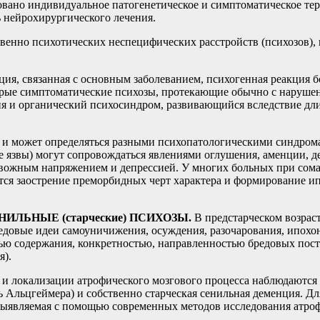
овано индивидуальное патогенетическое и симптоматическое те
 нейрохирургического лечения.
енно психотических неспецифических расстройств (психозов),
ция, связанная с основным заболеванием, психогенная реакция б
стрые симптоматические психозы, протекающие обычно с наруше
я и органический психосиндром, развивающийся вследствие длит
и может определяться разными психопатологическими синдрома
ие язвы) могут сопровождаться явлениями оглушения, аменции, 
тревожным напряжением и депрессией. У многих больных при сом
я заострение преморбидных черт характера и формирование ип
ЕНИЛЬНЫЕ (старческие) ПСИХОЗЫ.
В предстарческом возрас
 бредовые идеи самоуничижения, осуждения, разочарования, ипо
стью содержания, конкретностью, направленностью бредовых по
я).
и и локализации атрофического мозгового процесса наблюдаютс
нь Альцгеймера) и собственно старческая сенильная деменция. Д
выявляемая с помощью современных методов исследования атроф