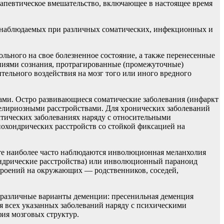
рапевтическое вмешательство, включающее в настоящее время
 наблюдаемых при различных соматических, инфекционных и
ольного на свое болезненное состояние, а также перенесенные
ниями сознания, протрагированные (промежуточные)
ельного воздействия на мозг того или иного вредного
ми. Остро развивающиеся соматические заболевания (инфаркт
делириозными расстройствами. Для хронических заболеваний
атических заболеваниях наряду с относительными
охондрических расстройств со стойкой фиксацией на
те наиболее часто наблюдаются инволюционная меланхолия
хондрические расстройства) или инволюционный параноид
строений на окружающих — родственников, соседей,
я различные варианты деменции: пресенильная деменция
ля всех указанных заболеваний наряду с психическими
ия мозговых структур.