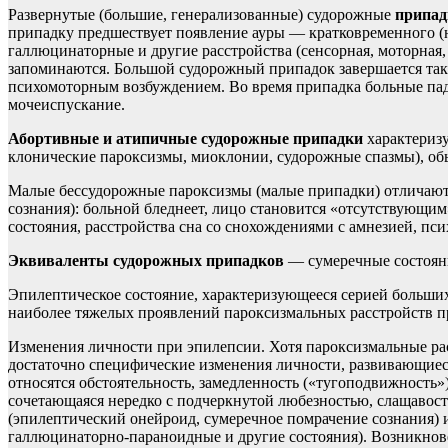
Развернутые (большие, генерализованные) судорожные
припад
припадку предшествует появление ауры — кратковременного (н
галлюцинаторные и другие расстройства (сенсорная, моторная,
запоминаются. Большой судорожный припадок завершается так 
психомоторным возбуждением. Во время припадка больные пада
мочеиспускание.
Абортивные и атипичные судорожные припадки
характеризу
клонические пароксизмы, миоклонии, судорожные спазмы), о
Малые бессудорожные пароксизмы (малые припадки) отличаютс
сознания): больной бледнеет, лицо становится «отсутствующи
состояния, расстройства сна со снохождениями с амнезией, пс
Эквиваленты судорожных припадков
— сумеречные состояни
Эпилептическое состояние, характеризующееся серией больш
наиболее тяжелых проявлений пароксизмальных расстройств п
Изменения личности при эпилепсии. Хотя пароксизмальные рас
достаточно специфические изменения личности, развивающиеся
относятся обстоятельность, замедленность («тугоподвижность»
сочетающаяся нередко с подчеркнутой любезностью, слащавост
(эпилептический онейроид, сумеречное помрачение сознания) и
галлюцинаторно-параноидные и другие состояния). Возникнов