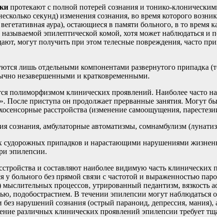
ки
протекают с полной потерей сознания и тонико-клонически
есколько секунд) изменения сознания, во время которого возник
 вегетативная аура), остающиеся в памяти больного, в то время
называемой эпилептической комой, хотя может наблюдаться и п
ют, могут получить при этом телесные повреждения, часто при
ются лишь отдельными компонентами развернутого припадка (т
бычно незавершенными и кратковременными.
я полиморфизмом клинических проявлений. Наиболее часто наб
м». После приступа он продолжает прерванные занятия. Могут б
ихосенсорные расстройства (изменение самоощущения, парестези
я сознания, амбулаторные автоматизмы, сомнамбулизм (лунатиз
их судорожных припадков и нарастающими нарушениями жизненн
ри эпилепсии.
стройства и составляют наиболее видимую часть клинических п
 у больного без прямой связи с частотой и выраженностью пар
) мыслительных процессов, утрированный педантизм, вязкость аф
ью, подобострастием. В течении эпилепсии могут наблюдаться 
 без нарушений сознания (острый параноид, депрессия, мания),
ение различных клинических проявлений эпилепсии требует тщ