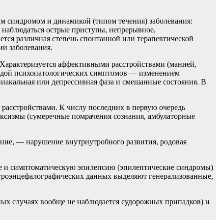
 синдромом и динамикой (типом течения) заболевания:
т наблюдаться острые приступы, непрерывное,
тся различная степень спонтанной или терапевтической
ии заболевания.
. Характеризуется аффективными расстройствами (манией,
риадой психопатологических симптомов — изменением
иакальная или депрессивная фаза и смешанные состояния. В
расстройствами. К числу последних в первую очередь
оксизмы (сумеречные помрачения сознания, амбулаторные
ие, — нарушение внутриутробного развития, родовая
ие и симптоматическую эпилепсию (эпилептические синдромы)
лектроэнцефалографических данных выделяют генерализованные,
ных случаях вообще не наблюдается судорожных припадков) и