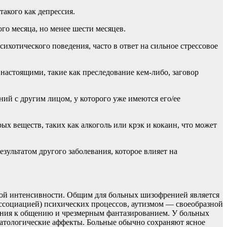
акого как депрессия.
о месяца, но менее шести месяцев.
хотического поведения, часто в ответ на сильное стрессовое
настоящими, такие как преследование кем-либо, заговор
ний с другим лицом, у которого уже имеются его/ее
ых веществ, таких как алкоголь или крэк и кокаин, что может
зультатом другого заболевания, которое влияет на
ой интенсивности. Общим для больных шизофренией является
ссоциацией) психических процессов, аутизмом — своеобразной
ения к общению и чрезмерным фантазированием. У больных
патологические аффекты. Больные обычно сохраняют ясное