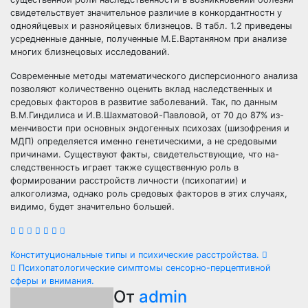
свидетельствует значительное различие в конкордантностн у
однояйцевых и разнояйцевых близнецов. В табл. 1.2 приведены
усредненные данные, полученные М.Е.Вартаняном при анализе
многих близнецовых исследований.
Современные методы математического дисперсионного анализа
позволяют количественно оценить вклад наследственных и
средовых факторов в развитие заболеваний. Так, по данным
В.М.Гиндилиса и И.В.Шахматовой-Павловой, от 70 до 87% из-
менчивости при основных эндогенных психозах (шизофрения и
МДП) определяется именно генетическими, а не средовыми
причинами. Существуют факты, свидетельствующие, что на-
следственность играет также существенную роль в
формировании расстройств личности (психопатии) и
алкоголизма, однако роль средовых факторов в этих случаях,
видимо, будет значительно большей.
Навигация
Конституциональные типы и психические расстройства.
Психопатологические симптомы сенсорно-перцептивной
по
сферы и внимания.
От
admin