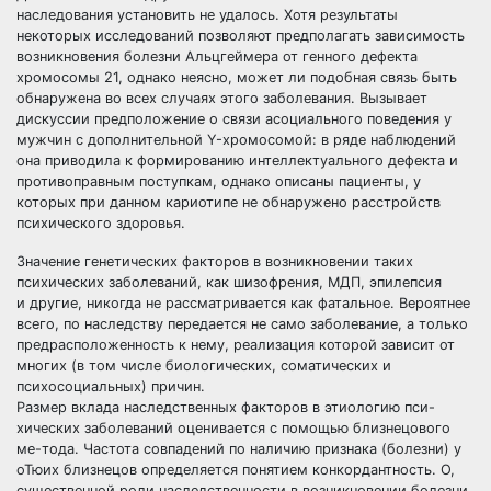
наследования установить не удалось. Хотя результаты
некоторых исследований позволяют предполагать зависимость
возникновения болезни Альцгеймера от генного дефекта
хромосомы 21, однако неясно, может ли подобная связь быть
обнаружена во всех случаях этого заболевания. Вызывает
дискуссии предположение о связи асоциального поведения у
мужчин с дополнительной Y-хромосомой: в ряде наблюдений
она приводила к формированию интеллектуального дефекта и
противоправным поступкам, однако описаны пациенты, у
которых при данном кариотипе не обнаружено расстройств
психического здоровья.
Значение генетических факторов в возникновении таких
психических заболеваний, как шизофрения, МДП, эпилепсия
и другие, никогда не рассматривается как фатальное. Вероятнее
всего, по наследству передается не само заболевание, а только
предрасположенность к нему, реализация которой зависит от
многих (в том числе биологических, соматических и
психосоциальных) причин.
Размер вклада наследственных факторов в этиологию пси-
хических заболеваний оценивается с помощью близнецового
ме-тода. Частота совпадений по наличию признака (болезни) у
оТюих близнецов определяется понятием конкордантность. О,
существенной роли наследственности в возникновении болезни