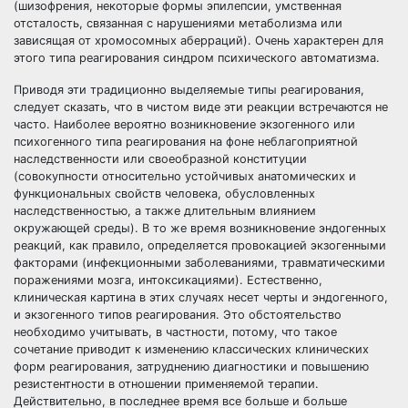
(шизофрения, некоторые формы эпилепсии, умственная
отсталость, связанная с нарушениями метаболизма или
зависящая от хромосомных аберраций). Очень характерен для
этого типа реагирования синдром психического автоматизма.
Приводя эти традиционно выделяемые типы реагирования,
следует сказать, что в чистом виде эти реакции встречаются не
часто. Наиболее вероятно возникновение экзогенного или
психогенного типа реагирования на фоне неблагоприятной
наследственности или своеобразной конституции
(совокупности относительно устойчивых анатомических и
функциональных свойств человека, обусловленных
наследственностью, а также длительным влиянием
окружающей среды). В то же время возникновение эндогенных
реакций, как правило, определяется провокацией экзогенными
факторами (инфекционными заболеваниями, травматическими
поражениями мозга, интоксикациями). Естественно,
клиническая картина в этих случаях несет черты и эндогенного,
и экзогенного типов реагирования. Это обстоятельство
необходимо учитывать, в частности, потому, что такое
сочетание приводит к изменению классических клинических
форм реагирования, затруднению диагностики и повышению
резистентности в отношении применяемой терапии.
Действительно, в последнее время все больше и больше