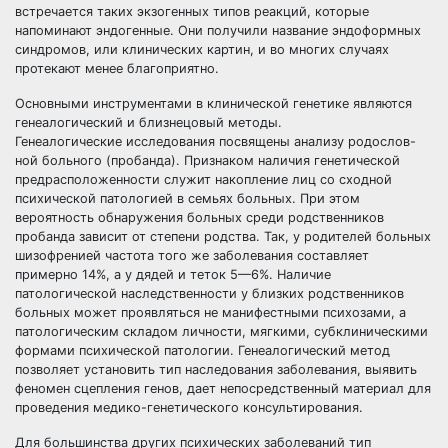
встречается таких экзогенных типов реакций, которые
напоминают эндогенные. Они получили название эндоформных
синдромов, или клинических картин, и во многих случаях
протекают менее благоприятно.
Основными инструментами в клинической генетике являются
генеалогический и близнецовый методы.
Генеалогические исследования посвящены анализу родослов-
ной больного (пробанда). Признаком наличия генетической
предрасположенности служит накопление лиц со сходной
психической патологией в семьях больных. При этом
вероятность обнаружения больных среди родственников
пробанда зависит от степени родства. Так, у родителей больных
шизофренией частота того же заболевания составляет
примерно 14%, а у дядей и теток 5—6%. Наличие
патологической наследственности у близких родственников
больных может проявляться не манифестными психозами, а
патологическим складом личности, мягкими, субклиническими
формами психической патологии. Генеалогический метод
позволяет установить тип наследования заболевания, выявить
феномен сцепления генов, дает непосредственный материал для
проведения медико-генетического консультирования.
Для большинства других психических заболеваний тип