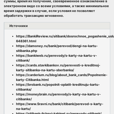
суммы, время их получение, своевременное ознакомление в
электронном виде со всеми условиями, а также минимальное
время задержки в случае, если условия не позволяют
обработать транзакцию мгновенно.
Источники
https://BankiReview.ru/sitibank/dosrochnoe_pogashenie_usl
648361.html
https://damoney.ru/bank/perevod/dengi-na-kartu-
sitibanka.php
https://bankiweb.ru/perevody/s-karty-na-kartu-v-
citibank/
https://cards.stavkibankov.ru/perevesti-s-kreditnoj-
karty-sitibanka-na-kartu-sberbanka/
https://carderium.ru/blog/about_bank_cards/Popolnenie-
karty-Citibanka.html
https://brobank.ru/popolnit-oplatit-kreditnuju-kartu-
citibanka/
https://moneybrain.ru/perevody/s-karty-na-kartu-v-
citibanke/
https://www.Sravni.ru/bank/citibank/perevod-s-karty-
na-kartu/
https://sitibank-lichnyj-kabinet.ru/perevody-sitibank/