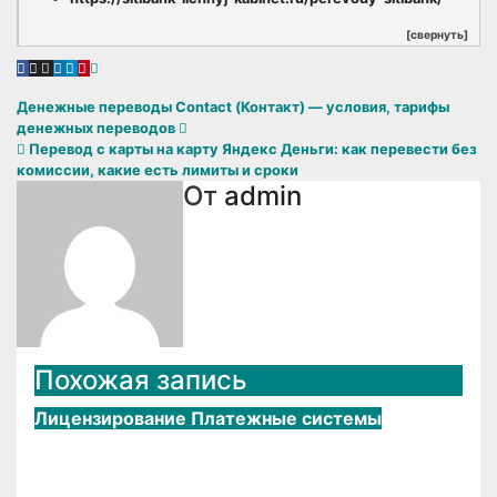
[свернуть]
Навигация
Денежные переводы Contact (Контакт) — условия, тарифы
денежных переводов
по
Перевод с карты на карту Яндекс Деньги: как перевести без
комиссии, какие есть лимиты и сроки
записям
От
admin
Похожая запись
Лицензирование
Платежные системы
Western Union переводы: обзор,
как отправить и где получить?