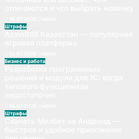
отличаются и что выбрать новичку
18.07.2026
admin
Штрафы
Azino888 Казахстан — популярная
игровая платформа
12.07.2026
admin
Бизнес и работа
Разработка программных
решений и модули для 1С: когда
типового функционала
недостаточно
10.07.2026
admin
Штрафы
Скачать Мелбет на Андроид —
быстрое и удобное приложение
для ставок