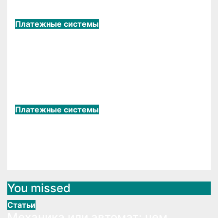
Ноя 7, 2025
admin
Платежные системы
Что такое аутсорсинг
персонала и какие
преимущества он открывает
перед бизнесом?
Окт 7, 2023
LightSide2007
Платежные системы
Топ-6 советов как брать займы
и не попасть в долговую яму
Июл 30, 2023
LightSide2007
You missed
Статьи
Механика или автомат: чем