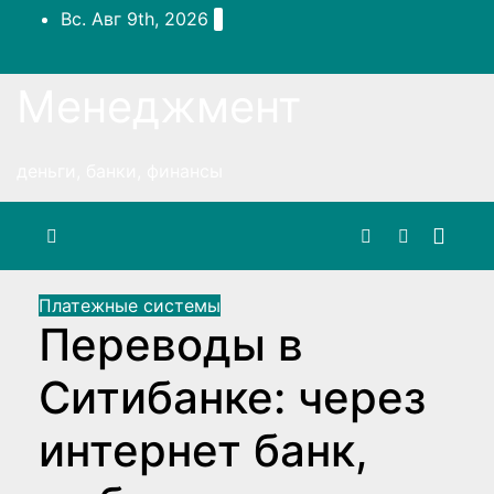
Перейти
Вс. Авг 9th, 2026
к
содержимому
Менеджмент
деньги, банки, финансы
Платежные системы
Переводы в
Ситибанке: через
интернет банк,