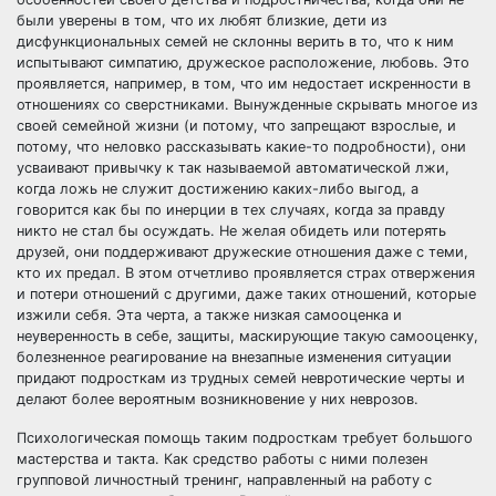
были уверены в том, что их любят близкие, дети из
дисфункциональных семей не склонны верить в то, что к ним
испытывают симпатию, дружеское расположение, любовь. Это
проявляется, например, в том, что им недостает искренности в
отношениях со сверстниками. Вынужденные скрывать многое из
своей семейной жизни (и потому, что запрещают взрослые, и
потому, что неловко рассказывать какие-то подробности), они
усваивают привычку к так называемой автоматической лжи,
когда ложь не служит достижению каких-либо выгод, а
говорится как бы по инерции в тех случаях, когда за правду
никто не стал бы осуждать. Не желая обидеть или потерять
друзей, они поддерживают дружеские отношения даже с теми,
кто их предал. В этом отчетливо проявляется страх отвержения
и потери отношений с другими, даже таких отношений, которые
изжили себя. Эта черта, а также низкая самооценка и
неуверенность в себе, защиты, маскирующие такую самооценку,
болезненное реагирование на внезапные изменения ситуации
придают подросткам из трудных семей невротические черты и
делают более вероятным возникновение у них неврозов.
Психологическая помощь таким подросткам требует большого
мастерства и такта. Как средство работы с ними полезен
групповой личностный тренинг, направленный на работу с