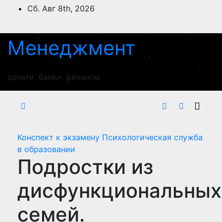
Перейти
Сб. Авг 8th, 2026
к
содержимому
Менеджмент
деньги, банки, финансы
Конспект к экзамену Психологическая служба
в образовании
Подростки из
дисфункциональных
семей.