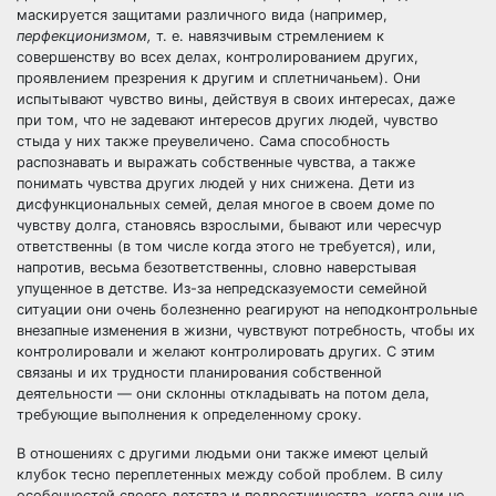
маскируется защитами различного вида (например,
перфекционизмом,
т. е. навязчивым стремлением к
совершенству во всех делах, контролированием других,
проявлением презрения к другим и сплетничаньем). Они
испытывают чувство вины, действуя в своих интересах, даже
при том, что не задевают интересов других людей, чувство
стыда у них также преувеличено. Сама способность
распознавать и выражать собственные чувства, а также
понимать чувства других людей у них снижена. Дети из
дисфункциональных семей, делая многое в своем доме по
чувству долга, становясь взрослыми, бывают или чересчур
ответственны (в том числе когда этого не требуется), или,
напротив, весьма безответственны, словно наверстывая
упущенное в детстве. Из-за непредсказуемости семейной
ситуации они очень болезненно реагируют на неподконтрольные
внезапные изменения в жизни, чувствуют потребность, чтобы их
контролировали и желают контролировать других. С этим
связаны и их трудности планирования собственной
деятельности — они склонны откладывать на потом дела,
требующие выполнения к определенному сроку.
В отношениях с другими людьми они также имеют целый
клубок тесно переплетенных между собой проблем. В силу
особенностей своего детства и подростничества, когда они не