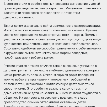
В соответствии с особенностями возраста вытеснение у детей
происходит еще легче, чем у взрослых. Маленькие сплетники и
клеветники чаще всего принадлежат к личностям
демонстративным».
Таким детям желательно найти возможность самореализации.
И в этом может помочь совет школьного психолога. Лучшее
место для проявления демонстративности — сцена. Помимо
участия в концертах и спектаклях детям подходят другие виды
художественной деятельности, в частности изобразительная.
Социально одобряемые способы привлечения к себе внимания
окружающих вытесняют негативные формы поведения,
преобладавшие у ребенка ранее.
Рекомендуется в таких случаях также включение учеников в
детские группы (в том числе учебные), деятельность которых
четко регламентирована. Отклоняющихся форм поведения
можно избежать при наличии конкретных требований и
обязанностей, включении в коллективную деятельность со
сверстниками. Это особенно важно в связи с тем, что
демонстративные дети конфликтны и испытывают трудности в
общении. Их лживость, стремление подчеркнуть свое
превосходство обычно отталкивают остальных детей.
Выработка адекватных способов общения со сверстниками,