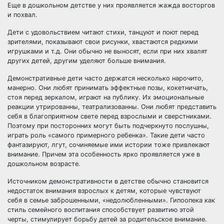
Еще в дошкольном детстве у них проявляется жажда восторгов
и похвал.
Дети с удовольствием читают стихи, танцуют и поют перед
зрителями, показывают свои рисунки, хвастаются редкими
игрушками и т.д. Они обычно не выносят, если при них хвалят
других детей, другим уделяют больше внимания.
Демонстративные дети часто держатся несколько нарочито,
манерно. Они любят принимать эффектные позы, кокетничать,
стоя перед зеркалом, играют на публику. Их эмоциональные
реакции утрированны, театрализованны. Они любят представить
себя в благоприятном свете перед взрослыми и сверстниками.
Поэтому при посторонних могут быть подчеркнуто послушны,
играть роль «самого примерного ребенка». Такие дети часто
фантазируют, лгут, сочиняемые ими истории тоже привлекают
внимание. Причем эта особенность ярко проявляется уже в
дошкольном возрасте.
Источником демонстративности в детстве обычно становится
недостаток внимания взрослых к детям, которые чувствуют
себя в семье заброшенными, «недолюбленными». Гипоопека как
стиль семейного воспитания способствует развитию этой
черты, стимулирует борьбу детей за родительское внимание.