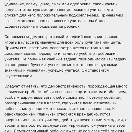
удивление, возмущение, смех или одобрение, такой ученик
получает ответную эмоциональную реакцию учителя, что
служит для него положительным подкреплением. Причем чем
выше эмоциональное напряжение учителя, тем более
удовлетворенным оказывается ребенок.
Со временем демонстративный младший школьник начинает
играть в классе привычную для всех роль хулигана или шута.
Причем его негативизм распространяется не только на
дисциплинарные нормы, но и на чисто учебные требования
учителя. Не принимая учебные задачи, периодически «выпадая»
из процесса обучения, ученик не может овладеть нужными
знаниями и умениями, успешно учиться. Он становится
неуспевающим.
Следует отметить, что демонстративность, порождающая много
серьезных проблем, обычно связана с артистизмом и обаянием,
особым даром вызывать к себе симпатию. Поэтому события,
разворачивающиеся в классе, где учится демонстративный
ребенок, могут принимать несколько иное направление. К
одноклассникам «паинька» относится враждебно, готов
очернить их в глазах учителя, действуя нечестными методами, а
воспитатель охотно выслушивает «примерного» ученика и верит
ему. Демонстративный ребенок лжет, не сознавая себя лгуном.