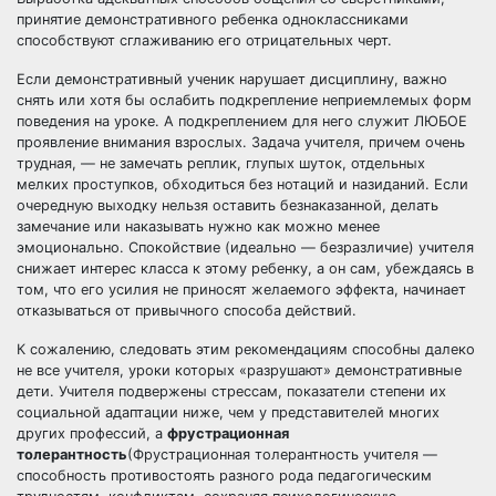
принятие демонстративного ребенка одноклассниками
способствуют сглаживанию его отрицательных черт.
Если демонстративный ученик нарушает дисциплину, важно
снять или хотя бы ослабить подкрепление неприемлемых форм
поведения на уроке. А подкреплением для него служит ЛЮБОЕ
проявление внимания взрослых. Задача учителя, причем очень
трудная, — не замечать реплик, глупых шуток, отдельных
мелких проступков, обходиться без нотаций и назиданий. Если
очередную выходку нельзя оставить безнаказанной, делать
замечание или наказывать нужно как можно менее
эмоционально. Спокойствие (идеально — безразличие) учителя
снижает интерес класса к этому ребенку, а он сам, убеждаясь в
том, что его усилия не приносят желаемого эффекта, начинает
отказываться от привычного способа действий.
К сожалению, следовать этим рекомендациям способны далеко
не все учителя, уроки которых «разрушают» демонстративные
дети. Учителя подвержены стрессам, показатели степени их
социальной адаптации ниже, чем у представителей многих
других профессий, а
фрустрационная
толерантность
(Фрустрационная толерантность учителя —
способность противостоять разного рода педагогическим