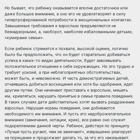
Но бывает, что ребенку оказывается вполне достаточное или
даже большое внимание, а оно его не удовлетворяет в силу
гипертрофированной потребности в эмоциональных контактах.
Завышенные требования к взрослым предъявляются не
безнадзорными, а, наоборот, наиболее избалованными детьми,
«кумирами семьи».
Если ребенок стремится к похвале, высокой оценке, логично
было бы предположить, что он будет старательно добиваться
успеха в каких-то видах деятельности, будет завоевывать
положительное отношение к себе окружающих. Но это трудно и
требует усилий, а при неблагоприятных обстоятельствах,
может быть, и невозможно. И часть демонстративных детей,
отчаявшись добиться восхищения или хотя бы одобрения, идет
другим путем. Они начинают приставать к взрослым, мешать
им, кривляться, нарушать принятые в семье правила поведения.
В таких случаях дети действительно хотят вызвать раздражение
взрослых. Нарушая нормы поведения, они добиваются
необходимого им внимания. И пусть это недоброжелательное
внимание (замечания, нотации, крик), все равно оно служит
подкреплением данной черты. Ребенок, действуя по принципу
«Лучше пусть ругают, чем не замечают», извращенно реагирует
на порицание и продолжает делать то, за что его наказывают.