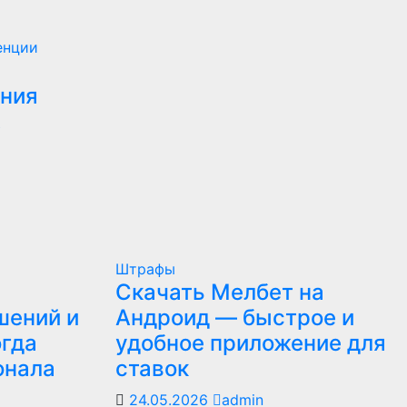
енции
ния
.
Штрафы
Скачать Мелбет на
шений и
Андроид — быстрое и
огда
удобное приложение для
онала
ставок
24.05.2026
admin