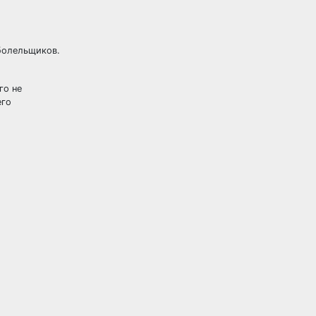
 болельщиков.
го не
его