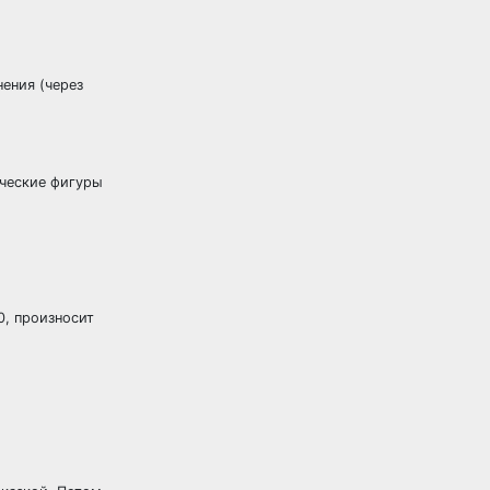
ения (через
ические фигуры
0, произносит