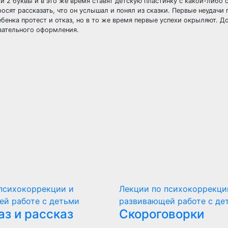
и 2 буквы и в это же время ставят детскую пластинку с какой-либо 
осят рассказать, что он услышал и понял из сказки. Первые неудачи 
ебенка протест и отказ, но в то же время первые успехи окрыляют. 
вательного оформления.
психокоррекции и
Лекции по психокоррекци
ей работе с детьми
развивающей работе с де
аз и рассказ
Скороговорки