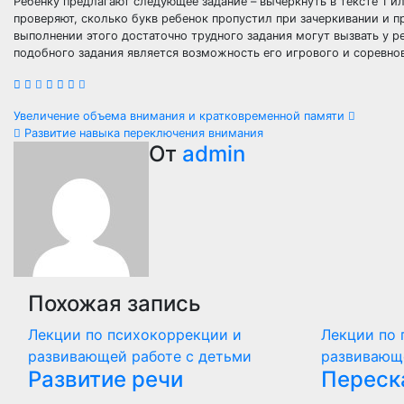
Ребенку предлагают следующее задание – вычеркнуть в тексте 1 ил
проверяют, сколько букв ребенок пропустил при зачеркивании и пр
выполнении этого достаточно трудного задания могут вызвать у р
подобного задания является возможность его игрового и соревно
Навигация
Увеличение объема внимания и кратковременной памяти
Развитие навыка переключения внимания
по
От
admin
записям
Похожая запись
Лекции по психокоррекции и
Лекции по 
развивающей работе с детьми
развивающ
Развитие речи
Переск