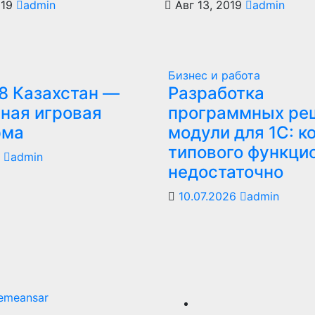
019
admin
Авг 13, 2019
admin
Бизнес и работа
8 Казахстан —
Разработка
ная игровая
программных ре
рма
модули для 1С: к
типового функци
6
admin
недостаточно
10.07.2026
admin
emeansar