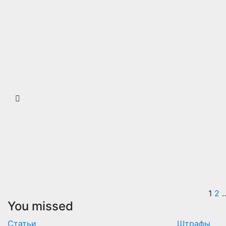
П
1
2
You missed
з
Статьи
Штрафы