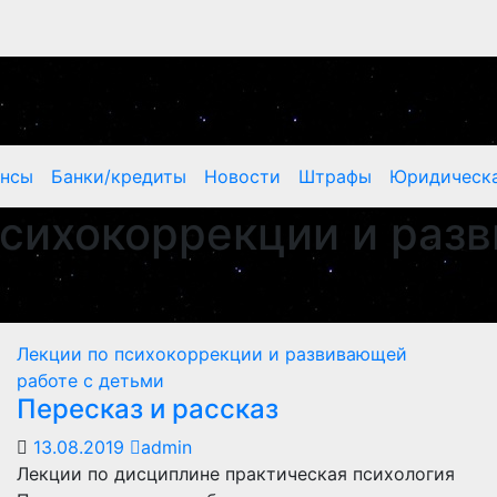
ансы
Банки/кредиты
Новости
Штрафы
Юридическа
психокоррекции и раз
Лекции по психокоррекции и развивающей
работе с детьми
Пересказ и рассказ
13.08.2019
admin
Лекции по дисциплине практическая психология