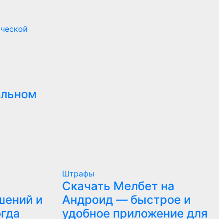
ической
ольном
Штрафы
Скачать Мелбет на
шений и
Андроид — быстрое и
огда
удобное приложение для