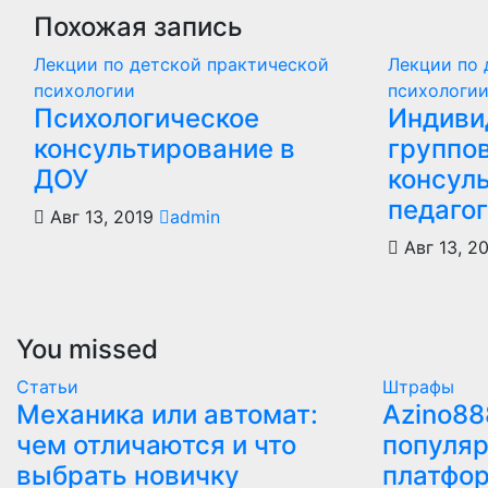
Похожая запись
Лекции по детской практической
Лекции по 
психологии
психологи
Психологическое
Индиви
консультирование в
группо
ДОУ
консул
педагог
Авг 13, 2019
admin
Авг 13, 2
You missed
Статьи
Штрафы
Механика или автомат:
Azino88
чем отличаются и что
популяр
выбрать новичку
платфо