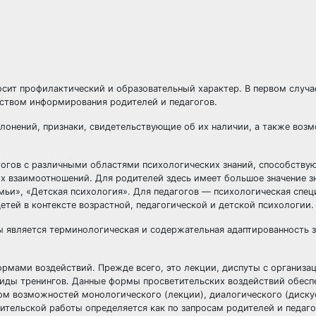
сит профилактический и образовательный характер. В первом случае
дством информирования родителей и педагогов.
онений, признаки, свидетельствующие об их наличии, а также воз
агогов с различными областями психологических знаний, способству
 взаимоотношений. Для родителей здесь имеет большое значение з
мьи», «Детская психология». Для педагогов — психологическая спе
етей в контексте возрастной, педагогической и детской психологии.
 является терминологическая и содержательная адаптированность з
рмами воздействий. Прежде всего, это лекции, диспуты с организа
виды тренингов. Данные формы просветительских воздействий обесп
ом возможностей монологического (лекции), диалогического (диску
тельской работы определяется как по запросам родителей и педагог