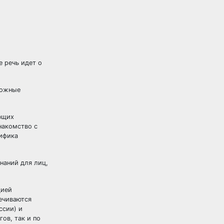
 речь идет о
можные
ющих
накомство с
цифика
наний для лиц,
цией
ечиваются
ссии) и
ов, так и по