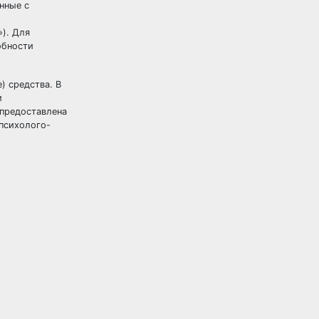
нные с
и
). Для
обности
) средства. В
и
 предоставлена
психолого-