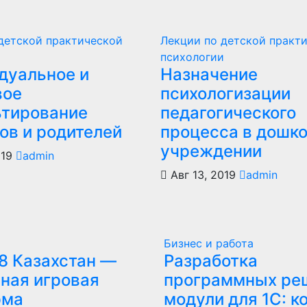
детской практической
Лекции по детской практ
и
психологии
дуальное и
Назначение
вое
психологизации
ьтирование
педагогического
ов и родителей
процесса в дошк
учреждении
019
admin
Авг 13, 2019
admin
Бизнес и работа
8 Казахстан —
Разработка
ная игровая
программных ре
рма
модули для 1С: к