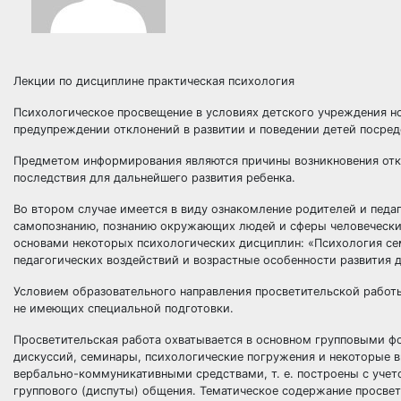
Лекции по дисциплине практическая психология
Психологическое просвещение в условиях детского учреждения но
предупреждении отклонений в развитии и поведении детей посре
Предметом информирования являются причины возникновения откл
последствия для дальнейшего развития ребенка.
Во втором случае имеется в виду ознакомление родителей и пед
самопознанию, познанию окружающих людей и сферы человеческих
основами некоторых психологических дисциплин: «Психология се
педагогических воздействий и возрастные особенности развития д
Условием образовательного направления просветительской работы
не имеющих специальной подготовки.
Просветительская работа охватывается в основном групповыми фо
дискуссий, семинары, психологические погружения и некоторые 
вербально-коммуникативными средствами, т. е. построены с учет
группового (диспуты) общения. Тематическое содержание просвети