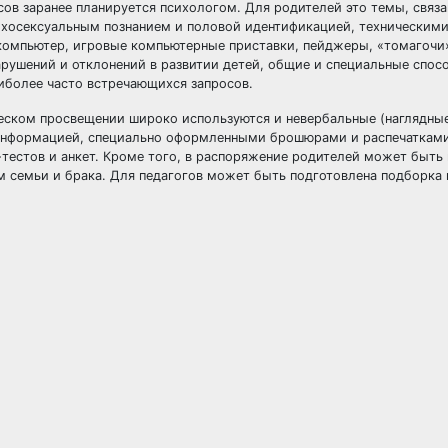
в заранее планируется психологом. Для родителей это темы, связа
ихосексуальным познанием и половой идентификацией, техническим
омпьютер, игровые компьютерные приставки, пейджеры, «томагочи»
рушений и отклонений в развитии детей, общие и специальные спос
аиболее часто встречающихся запросов.
ском просвещении широко используются и невербальные (наглядные
 информацией, специально оформленными брошюрами и распечаткам
тестов и анкет. Кроме того, в распоряжение родителей может быть
м семьи и брака. Для педагогов может быть подготовлена подборка 