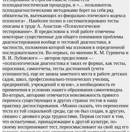
психодиагностическая процедура, и «… пользователь
психодиагностическими методиками берет на себя ряд
обязательств, вытекающих из фморально-этического кодекса
психолога» . Наиболее полно и систематизировано тесты
описаны в труде А. Анастази «Психологическое
тестирование». В предисловии к этой работе отмечены
некоторые существенные для общего понимания проблемы
диагностирования вообще и тестовой диагностики, в
частности, положения которой мы изложим в определенной
последовательности. Во-первых, по мнению К. М. Гуревича и
В. И. Лубовского — авторов предисловия —
«психологическая диагностика в таких ее формах, как тесты,
опросники, самоотчеты, тесты достижений (учета
успешности), еще не заняла заметного места в работе детских
садов, школ, профессионально-технических училищ,
предприятий, учреждений и вузов», а необходимость ее
применения в условиях нашего образования самоочевидна.
Во-вторых, авторами отмечается невозможность прямого
переноса существующих в других странах тестов в нашу
практику дигностирования. «Можно сказать, что перенесение
теста из той социальной среды, где он был создан, в другую,
связано с двоякого рода трудностями. Первая состоит в том,
что испытуемые, принадлежащие к другой культуре, по-
своему воспринимают тест, переосмысливают на свой лад его