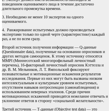
поведением оцениваемого лица в течение достаточно
длительного промежутка времени.
3. Необходимо не менее 10 экспертов на одного
оцениваемого.
4. Ранжирование испытуемых должно производиться
экспертами только по одной черте (характеристике) каждый
раз, а не по всем сразу.
Второй источник получения информации — Q-данные
(Questionnaire data), полученные на основании опросников и
других методов самооценок. К этому источнику относятся
MMPI (Миннесотский многопрофильный личностный
перечень), 16-факторный личностный опросник Кэттелла и
др. В. М. Мельников, Л. Т. Ямпольский фиксируют
познавательные и мотивационные искажения результатов
исследования. Первые из них могут быть вызваны низким
интеллектуальным и культурным уровнем испытуемых,
отсутствием навыков интроспекции (самонаблюдения) и
использованием неверных эталонов. Среди причин
мотивационных искажений приводятся нежелание отвечать и
уклонение ответов в сторону «социальной желательности».
Третий источник — Т-данные (Objective test data) — это