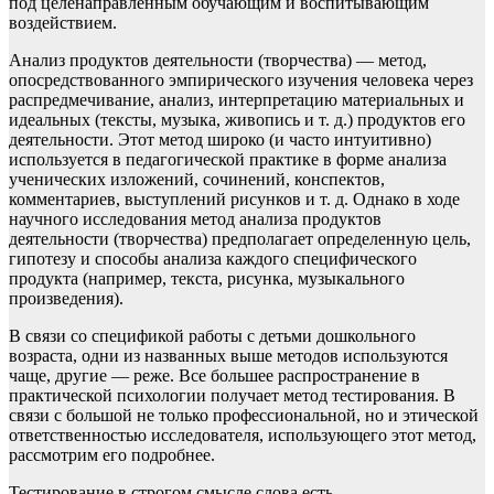
под целенаправленным обучающим и воспитывающим
воздействием.
Анализ продуктов деятельности (творчества) — метод,
опосредствованного эмпирического изучения человека через
распредмечивание, анализ, интерпретацию материальных и
идеальных (тексты, музыка, живопись и т. д.) продуктов его
деятельности. Этот метод широко (и часто интуитивно)
используется в педагогической практике в форме анализа
ученических изложений, сочинений, конспектов,
комментариев, выступлений рисунков и т. д. Однако в ходе
научного исследования метод анализа продуктов
деятельности (творчества) предполагает определенную цель,
гипотезу и способы анализа каждого специфического
продукта (например, текста, рисунка, музыкального
произведения).
В связи со спецификой работы с детьми дошкольного
возраста, одни из названных выше методов используются
чаще, другие — реже. Все большее распространение в
практической психологии получает метод тестирования. В
связи с большой не только профессиональной, но и этической
ответственностью исследователя, использующего этот метод,
рассмотрим его подробнее.
Тестирование в строгом смысле слова есть