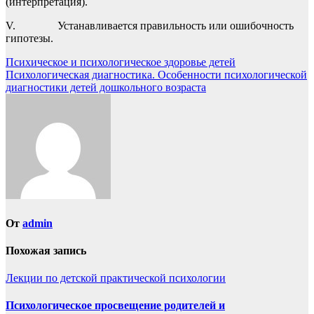
(интерпретация).
V. Устанавливается правильность или ошибочность
гипотезы.
Навигация
Психическое и психологическое здоровье детей
Психологическая диагностика. Особенности психологической
по
диагностики детей дошкольного возраста
записям
От
admin
Похожая запись
Лекции по детской практической психологии
Психологическое просвещение родителей и