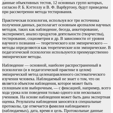
данные объективных тестов, 12 основных групп которых,
согласно Р. Б. Кэттеллу и В. Ф. Варбуртону, будут приведены
при рассмотрении метода тестирования.
Практическая психология, используя все три источника
получения данных, располагает основным арсеналом научных
методов, таких как наблюдение, беседа, анкетирование,
эксперимент, анализ продуктов деятельности (творчества),
тестирование, социометрия и др. В зависимости от уровня
научного познания — теоретического или эмпирического —
методы определяются как теоретические или эмпирические. В
педагогической психологии используются преимущественно
эмпирические методы.
Наблюдение — основной, наиболее распространенный в
психологии (и в педагогической практике в целом)
эмпирический метод целенаправленного систематического
изучения человека. Наблюдаемый не знает о том, что он
является объектом наблюдения, которое может быть
сплошным или выборочным, — с фиксацией, например, всего
хода урока или поведения только одного или нескольких
учеников. На основе наблюдения может быть дана экспертная
оценка. Результаты наблюдения заносятся в специальные
протоколы, где отмечается фамилия наблюдаемого
(наблюдаемых), дата, время и цель. Протокольные данные