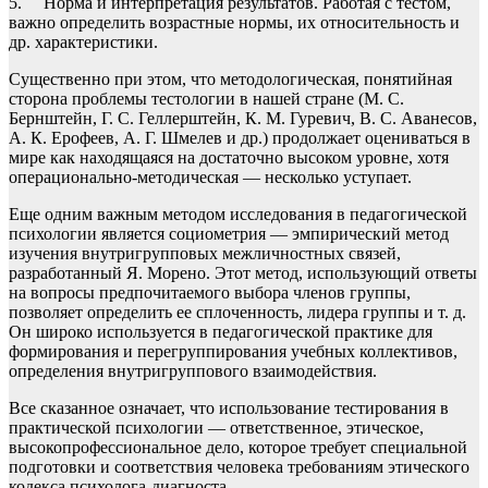
5. Норма и интерпретация результатов. Работая с тестом,
важно определить возрастные нормы, их относительность и
др. характеристики.
Существенно при этом, что методологическая, понятийная
сторона проблемы тестологии в нашей стране (М. С.
Бернштейн, Г. С. Геллерштейн, К. М. Гуревич, B. C. Аванесов,
А. К. Ерофеев, А. Г. Шмелев и др.) продолжает оцениваться в
мире как находящаяся на достаточно высоком уровне, хотя
операционально-методическая — несколько уступает.
Еще одним важным методом исследования в педагогической
психологии является социометрия — эмпирический метод
изучения внутригрупповых межличностных связей,
разработанный Я. Морено. Этот метод, использующий ответы
на вопросы предпочитаемого выбора членов группы,
позволяет определить ее сплоченность, лидера группы и т. д.
Он широко используется в педагогической практике для
формирования и перегруппирования учебных коллективов,
определения внутригруппового взаимодействия.
Все сказанное означает, что использование тестирования в
практической психологии — ответственное, этическое,
высокопрофессиональное дело, которое требует специальной
подготовки и соответствия человека требованиям этического
кодекса психолога-диагноста.