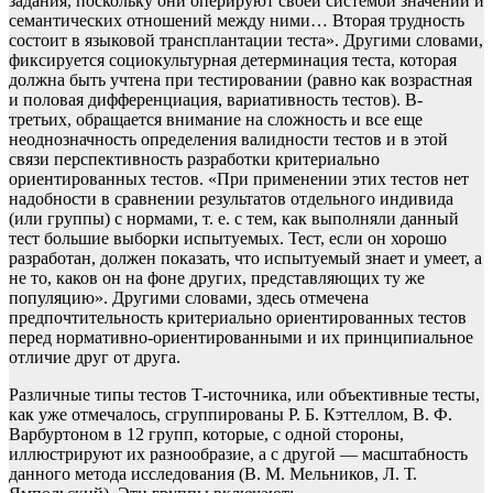
задания, поскольку они оперируют своей системой значений и
семантических отношений между ними… Вторая трудность
состоит в языковой трансплантации теста». Другими словами,
фиксируется социокультурная детерминация теста, которая
должна быть учтена при тестировании (равно как возрастная
и половая дифференциация, вариативность тестов). В-
третьих, обращается внимание на сложность и все еще
неоднозначность определения валидности тестов и в этой
связи перспективность разработки критериально
ориентированных тестов. «При применении этих тестов нет
надобности в сравнении результатов отдельного индивида
(или группы) с нормами, т. е. с тем, как выполняли данный
тест большие выборки испытуемых. Тест, если он хорошо
разработан, должен показать, что испытуемый знает и умеет, а
не то, каков он на фоне других, представляющих ту же
популяцию». Другими словами, здесь отмечена
предпочтительность критериально ориентированных тестов
перед нормативно-ориентированными и их принципиальное
отличие друг от друга.
Различные типы тестов Т-источника, или объективные тесты,
как уже отмечалось, сгруппированы Р. Б. Кэттеллом, В. Ф.
Варбуртоном в 12 групп, которые, с одной стороны,
иллюстрируют их разнообразие, а с другой — масштабность
данного метода исследования (В. М. Мельников, Л. Т.