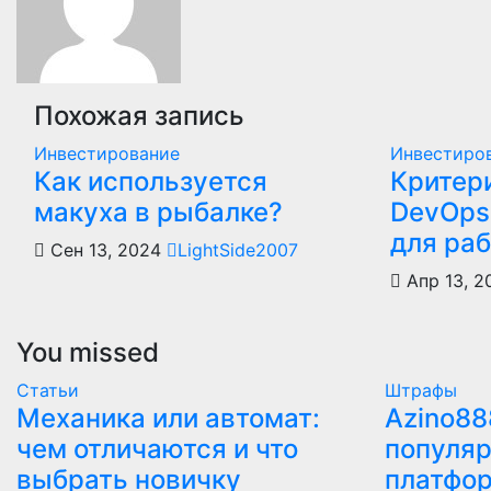
Похожая запись
Инвестирование
Инвестиро
Как используется
Критер
макуха в рыбалке?
DevOps
для ра
Сен 13, 2024
LightSide2007
Апр 13, 
You missed
Статьи
Штрафы
Механика или автомат:
Azino88
чем отличаются и что
популяр
выбрать новичку
платфо