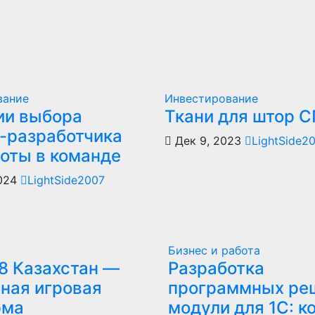
вание
Инвестирование
ии выбора
Ткани для штор 
-разработчика
Дек 9, 2023
LightSide2
боты в команде
2024
LightSide2007
Бизнес и работа
8 Казахстан —
Разработка
ная игровая
программных ре
рма
модули для 1С: к