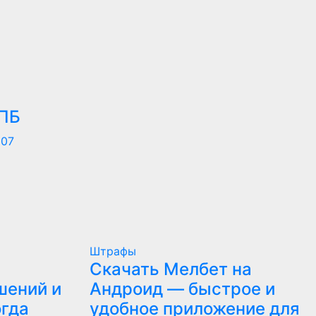
СПБ
007
Штрафы
Скачать Мелбет на
шений и
Андроид — быстрое и
огда
удобное приложение для