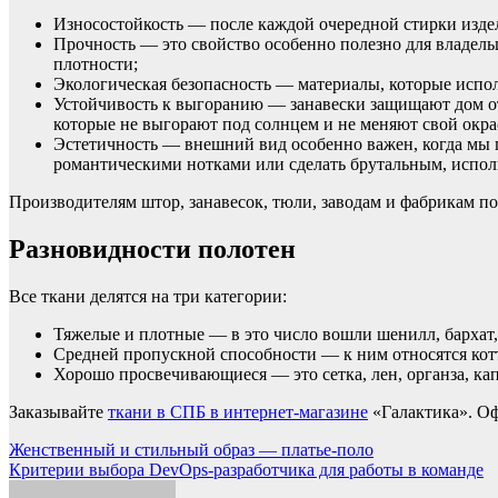
Износостойкость — после каждой очередной стирки изде
Прочность — это свойство особенно полезно для владель
плотности;
Экологическая безопасность — материалы, которые исп
Устойчивость к выгоранию — занавески защищают дом от
которые не выгорают под солнцем и не меняют свой окра
Эстетичность — внешний вид особенно важен, когда мы 
романтическими нотками или сделать брутальным, исполь
Производителям штор, занавесок, тюли, заводам и фабрикам по
Разновидности полотен
Все ткани делятся на три категории:
Тяжелые и плотные — в это число вошли шенилл, бархат,
Средней пропускной способности — к ним относятся котто
Хорошо просвечивающиеся — это сетка, лен, органза, ка
Заказывайте
ткани в СПБ в интернет-магазине
«Галактика». Оф
Навигация
Женственный и стильный образ — платье-поло
Критерии выбора DevOps-разработчика для работы в команде
по