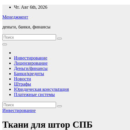
Перейти
Чт. Авг 6th, 2026
к
Менеджмент
содержимому
деньги, банки, финансы
Инвестирование
Лицензирование
Деньги/финансы
Банки/кредиты
Новости
Штрафы
Юридическая консультация
Платежные системы
Инвестирование
Ткани для штор СПБ