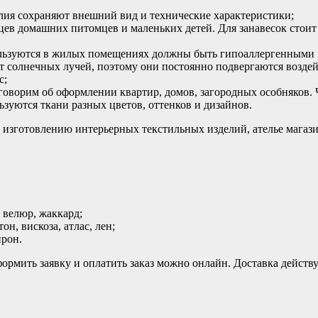
лия сохраняют внешний вид и технические характеристики;
цев домашних питомцев и маленьких детей. Для занавесок стои
ользуются в жилых помещениях должны быть гипоаллергенными 
 солнечных лучей, поэтому они постоянно подвергаются воздей
с;
говорим об оформлении квартир, домов, загородных особняков.
зуются ткани разных цветов, оттенков и дизайнов.
 изготовлению интерьерных текстильных изделий, ателье магази
 велюр, жаккард;
н, вискоза, атлас, лен;
прон.
ормить заявку и оплатить заказ можно онлайн. Доставка действуе