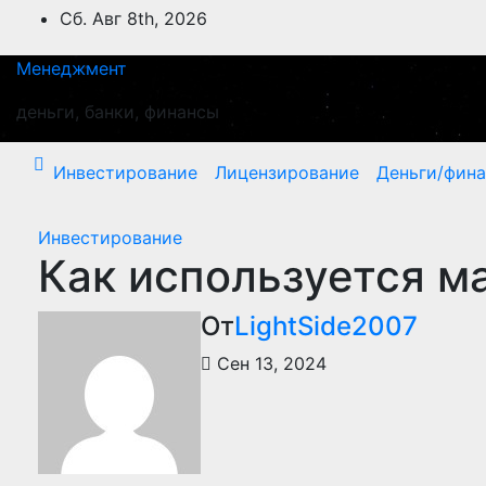
Перейти
Сб. Авг 8th, 2026
к
содержимому
Менеджмент
деньги, банки, финансы
Инвестирование
Лицензирование
Деньги/фин
Инвестирование
Как используется м
От
LightSide2007
Сен 13, 2024