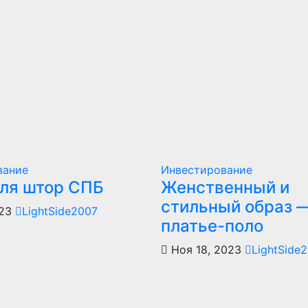
вание
Инвестирование
для штор СПБ
Женственный и
стильный образ 
023
LightSide2007
платье-поло
Ноя 18, 2023
LightSide