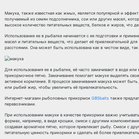
Макуха, также известная как жмых, является популярной и эффек
получаемый из семян подсолнечника, сои или других масел, кото
высокое количество питательных веществ, белков и жиров, что де
Использование ее в рыбалке начинается с ее подготовки и примен
масел и питательных веществ, что делает её привлекательной для
расстоянии. Она может быть использована как в чистом виде, та
Для использования ее в рыбалке, её часто замачивают в воде или
прикормочное пятно. Замачивание помогает макухе выделять свои 
активное кормление. В процессе замачивания макуха может быть
или рыбий жир, чтобы увеличить её привлекательность.
Интернет-магазин рыболовных прикормок
GBSbaits
также предлаг
перевозчиками.
При использовании макухи в качестве прикормки важно учитыват
формах, например, в виде крошки, смеси с другими компонентами
создавая ароматное пятно, которое привлекает рыбу. Смеси с др
питательную ценность прикормки и сделать её более привлекател