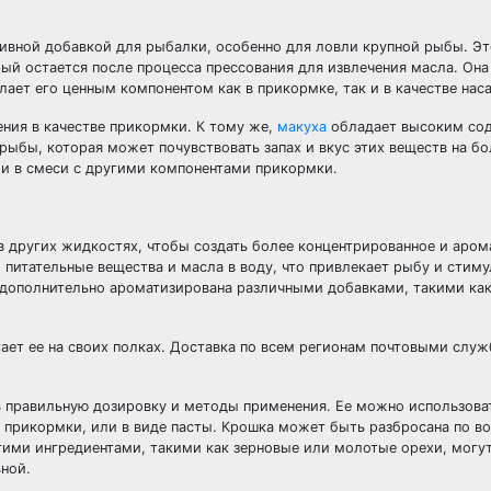
тивной добавкой для рыбалки, особенно для ловли крупной рыбы. Эт
рый остается после процесса прессования для извлечения масла. Он
лает его ценным компонентом как в прикормке, так и в качестве нас
ения в качестве прикормки. К тому же,
макуха
обладает высоким со
 рыбы, которая может почувствовать запах и вкус этих веществ на б
к и в смеси с другими компонентами прикормки.
 в других жидкостях, чтобы создать более концентрированное и аром
питательные вещества и масла в воду, что привлекает рыбу и стиму
 дополнительно ароматизирована различными добавками, такими как
ает ее на своих полках. Доставка по всем регионам почтовыми слу
ь правильную дозировку и методы применения. Ее можно использова
 прикормки, или в виде пасты. Крошка может быть разбросана по в
угими ингредиентами, такими как зерновые или молотые орехи, могу
ьной.