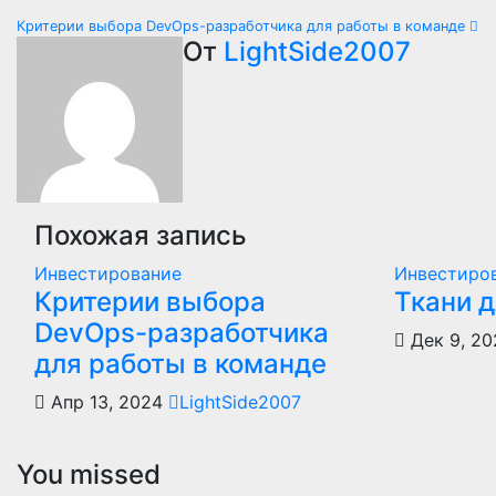
Навигация
Критерии выбора DevOps-разработчика для работы в команде
От
LightSide2007
по
записям
Похожая запись
Инвестирование
Инвестиро
Критерии выбора
Ткани 
DevOps-разработчика
Дек 9, 2
для работы в команде
Апр 13, 2024
LightSide2007
You missed