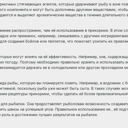
рмочных стягивающих агентов, которые удерживают рыбу в зоне лов
ного компонента и могут быть дополнены другими веществами, чтобы
даются и выделяют ароматические вещества в течение длительного в
 менее распространено, чем её использование в прикормке. В этом с
садок или приманок, например, смешиваясь с другими ингредиентами
для создания бойлов или пеллетов, что помогает усилить их привле
оторые могут влиять на её эффективность. Например, она, содержащ
ую погоду. Поэтому необходимо правильно хранить и использовать е
рекомендуется держать ее в холодильнике или другом прохладном м
вида рыбы, которую вы планируете ловить. Например, в водоемах с 
ктивной, поскольку рыба уже может быть сыта. В таких случаях мо
ние рецептуры прикормки, чтобы сделать её более привлекательной
 для рыбалки. Она предоставляет рыболовам возможность создават
ть шансы на успешный улов. Правильное использование ее , её подг
роль в достижении лучших результатов на рыбалке.