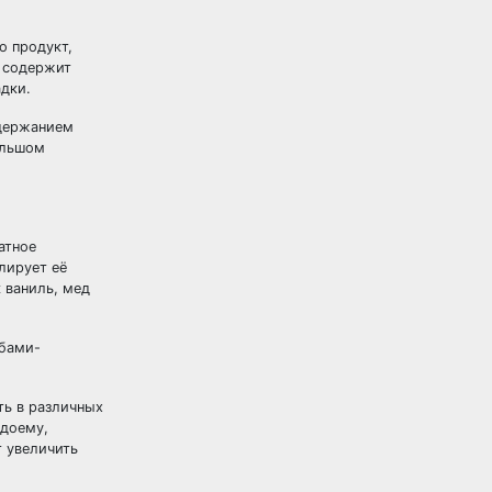
о продукт,
а содержит
адки.
держанием
ольшом
атное
лирует её
 ваниль, мед
жбами-
ть в различных
одоему,
т увеличить