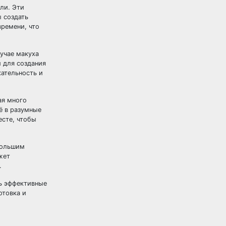
ли. Эти
 создать
ремени, что
лучае макуха
 для создания
кательность и
ая много
ё в разумные
есте, чтобы
большим
жет
.
ь эффективные
отовка и