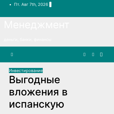
Перейти
Пт. Авг 7th, 2026
к
содержимому
Менеджмент
деньги, банки, финансы
Инвестирование
Выгодные
вложения в
испанскую