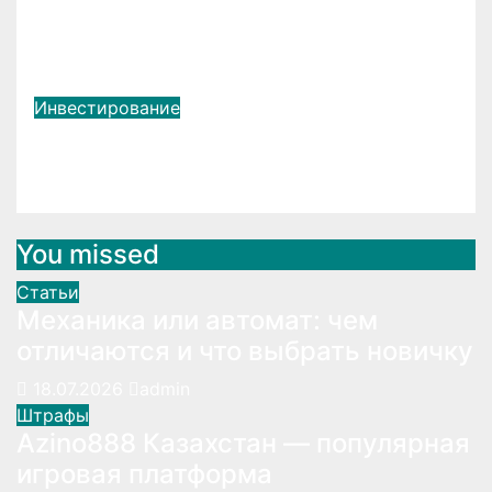
разработчика для работы в
команде
Апр 13, 2024
LightSide2007
Инвестирование
Ткани для штор СПБ
Дек 9, 2023
LightSide2007
You missed
Статьи
Механика или автомат: чем
отличаются и что выбрать новичку
18.07.2026
admin
Штрафы
Azino888 Казахстан — популярная
игровая платформа