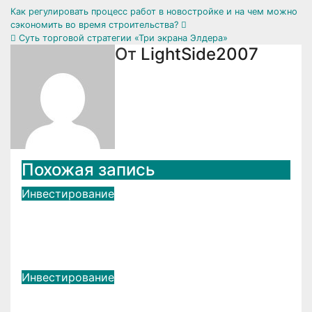
Навигация
Как регулировать процесс работ в новостройке и на чем можно
сэкономить во время строительства?
по
Суть торговой стратегии «Три экрана Элдера»
От
LightSide2007
записям
Похожая запись
Инвестирование
Как используется макуха в
рыбалке?
Сен 13, 2024
LightSide2007
Инвестирование
Критерии выбора DevOps-