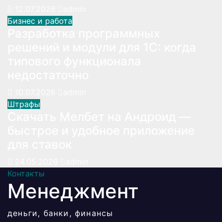
12.07.2026
admin
Бизнес и работа
Разработка программных
решений и модули для 1С: когда
типового функционала
недостаточно
10.07.2026
admin
Штрафы
Скачать Мелбет на Андроид —
быстрое и удобное приложение
для ставок
24.05.2026
admin
Контакты
Менеджмент
деньги, банки, финансы