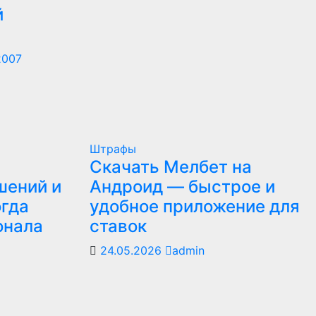
й
2007
Штрафы
Скачать Мелбет на
шений и
Андроид — быстрое и
огда
удобное приложение для
онала
ставок
24.05.2026
admin