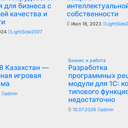
я для бизнеса с
интеллектуально
ей качества и
собственности
ти
Июл 18, 2023
LightSide
2024
LightSide2007
Бизнес и работа
8 Казахстан —
Разработка
ная игровая
программных ре
рма
модули для 1С: к
типового функци
6
admin
недостаточно
10.07.2026
admin