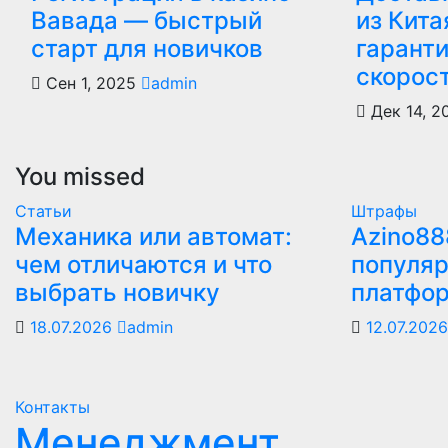
Вавада — быстрый
из Кита
старт для новичков
гаранти
скорос
Сен 1, 2025
admin
Дек 14, 
You missed
Статьи
Штрафы
Механика или автомат:
Azino88
чем отличаются и что
популяр
выбрать новичку
платфо
18.07.2026
admin
12.07.202
Контакты
Менеджмент