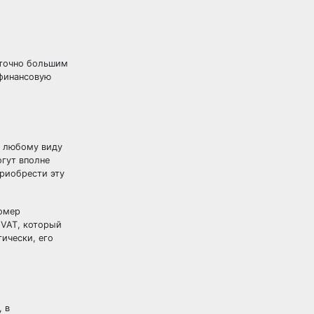
аточно большим
 финансовую
к любому виду
гут вполне
риобрести эту
номер
 VAT, который
ически, его
 в