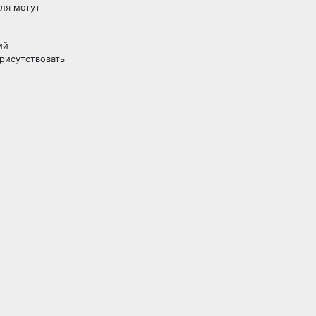
еля могут
ий
рисутствовать