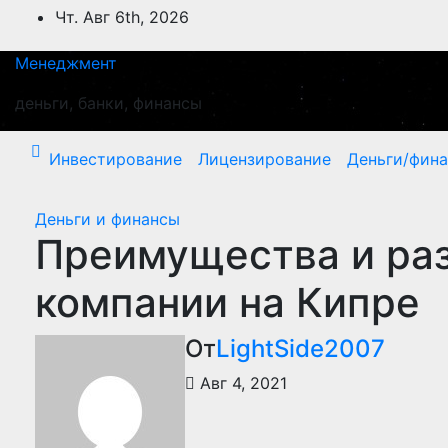
Перейти
Чт. Авг 6th, 2026
к
содержимому
Менеджмент
деньги, банки, финансы
Инвестирование
Лицензирование
Деньги/фин
Деньги и финансы
Преимущества и ра
компании на Кипре
От
LightSide2007
Авг 4, 2021