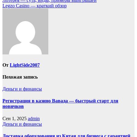
Навигация
Лотерея — суть, виды, примеры выигрышей
Legzo Casino — краткий обзор
по
записям
От
LightSide2007
Похожая запись
Деньги и финансы
Регистрация в казино Вавада — быстрый старт для
новичков
Сен 1, 2025
admin
Деньги и финансы
Доставка оборудования из Китая для бизнеса с гарантией