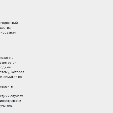
сегодняшний
щества
тирования,
оложение
 взимается
бходимо
стему, которая
 и лимитов по
тправить
едких случаях
в иностранном
лучатель