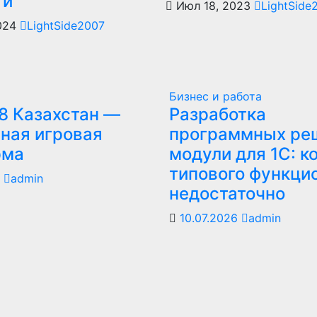
ти
Июл 18, 2023
LightSide
2024
LightSide2007
Бизнес и работа
8 Казахстан —
Разработка
ная игровая
программных ре
рма
модули для 1С: к
типового функци
6
admin
недостаточно
10.07.2026
admin