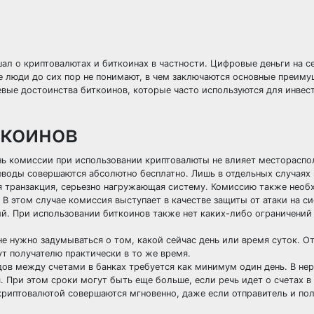
ал о криптовалютах и биткоинах в частности. Цифровые деньги на 
е люди до сих пор не понимают, в чем заключаются основные преиму
вые достоинства биткоинов, которые часто используются для инвес
ткоинов
ень комиссии при использовании криптовалюты не влияет месторасп
реводы совершаются абсолютно бесплатно. Лишь в отдельных случаях
ая транзакция, серьезно нагружающая систему. Комиссию также нео
В этом случае комиссия выступает в качестве защиты от атаки на си
й. При использовании биткоинов также нет каких-либо ограничений
е нужно задумываться о том, какой сейчас день или время суток. О
ут получателю практически в то же время.
ов между счетами в банках требуется как минимум один день. В нер
я. При этом сроки могут быть еще больше, если речь идет о счетах 
й криптовалютой совершаются мгновенно, даже если отправитель и по