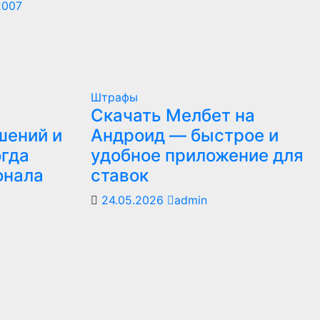
2007
Штрафы
Скачать Мелбет на
шений и
Андроид — быстрое и
огда
удобное приложение для
онала
ставок
24.05.2026
admin