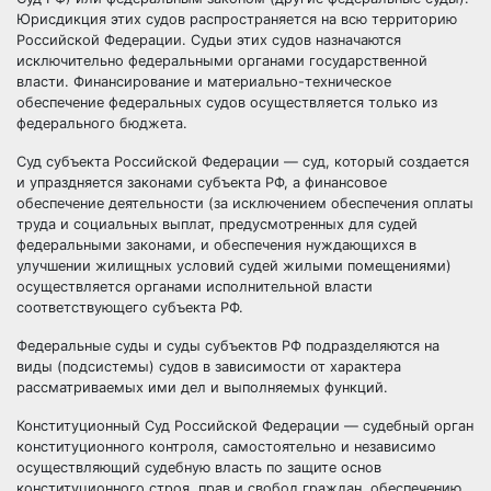
Юрисдикция этих судов распространяется на всю
территорию
Российской Федерации.
Судьи
этих судов назначаются
исключительно федеральными
органами государственной
власти
. Финансирование и материально-техническое
обеспечение федеральных судов осуществляется только из
федерального
бюджета
.
Суд субъекта Российской Федерации — суд, который создается
и упраздняется законами субъекта РФ, а финансовое
обеспечение деятельности (за исключением обеспечения
оплаты
труда
и социальных выплат, предусмотренных для судей
федеральными законами, и обеспечения нуждающихся в
улучшении жилищных условий судей
жилыми помещениями
)
осуществляется
органами исполнительной власти
соответствующего субъекта РФ.
Федеральные суды и суды субъектов РФ подразделяются на
виды (подсистемы) судов в зависимости от характера
рассматриваемых ими дел и выполняемых функций.
Конституционный Суд Российской Федерации — судебный орган
конституционного
контроля
, самостоятельно и независимо
осуществляющий судебную власть по защите основ
конституционного строя
,
прав и свобод
граждан
, обеспечению