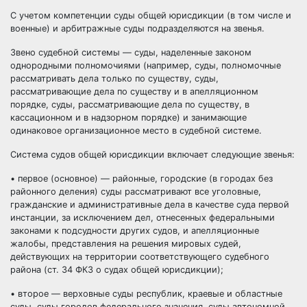
С
учетом
компетенции суды общей юрисдикции (в том числе и
военные) и
арбитражные суды
подразделяются на звенья.
Звено судебной системы — суды, наделенные
законом
однородными полномочиями (например, суды, полномочные
рассматривать дела только по существу, суды,
рассматривающие дела по существу и в апелляционном
порядке, суды, рассматривающие дела по существу, в
кассационном и в надзорном порядке) и занимающие
одинаковое организационное место в судебной системе.
Система судов общей юрисдикции включает следующие звенья:
• первое (основное) — районные, городские (в городах без
районного деления) суды рассматривают все уголовные,
гражданские и административные дела в качестве суда первой
инстанции, за исключением дел, отнесенных федеральными
законами к
подсудности
других судов, и апелляционные
жалобы
, представления на решения мировых судей,
действующих на
территории
соответствующего судебного
района (ст. 34 ФКЗ о судах общей юрисдикции);
• второе —
верховные суды
республик
, краевые и областные
суды, суды городов федерального значения, суды автономной