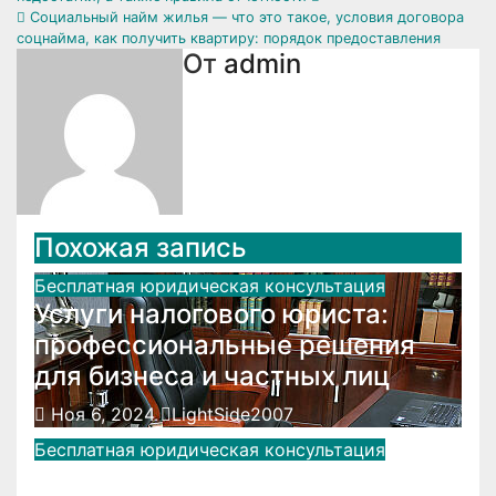
по
Социальный найм жилья — что это такое, условия договора
соцнайма, как получить квартиру: порядок предоставления
записям
От
admin
Похожая запись
Бесплатная юридическая консультация
Услуги налогового юриста:
профессиональные решения
для бизнеса и частных лиц
Ноя 6, 2024
LightSide2007
Бесплатная юридическая консультация
Особенности юридических