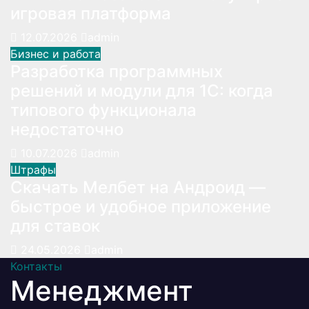
игровая платформа
12.07.2026
admin
Бизнес и работа
Разработка программных
решений и модули для 1С: когда
типового функционала
недостаточно
10.07.2026
admin
Штрафы
Скачать Мелбет на Андроид —
быстрое и удобное приложение
для ставок
24.05.2026
admin
Контакты
Менеджмент