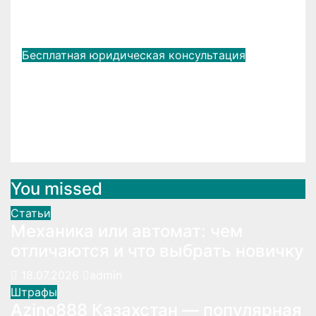
услуг
Окт 15, 2023
LightSide2007
Бесплатная юридическая консультация
Инвестиции в новостройку:
рентабельность и риски, как
выбрать квартиру
Июл 1, 2023
admin
You missed
Статьи
Механика или автомат: чем
отличаются и что выбрать новичку
18.07.2026
admin
Штрафы
Azino888 Казахстан — популярная