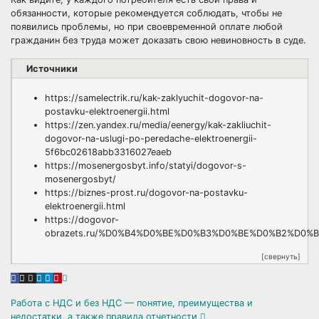
обязанности, которые рекомендуется соблюдать, чтобы не
появились проблемы, но при своевременной оплате любой
гражданин без труда может доказать свою невиновность в суде.
Источники
https://samelectrik.ru/kak-zaklyuchit-dogovor-na-
postavku-elektroenergii.html
https://zen.yandex.ru/media/eenergy/kak-zakliuchit-
dogovor-na-uslugi-po-peredache-elektroenergii-
5f6bc02618abb3316027eaeb
https://mosenergosbyt.info/statyi/dogovor-s-
mosenergosbyt/
https://biznes-prost.ru/dogovor-na-postavku-
elektroenergii.html
https://dogovor-
obrazets.ru/%D0%B4%D0%BE%D0%B3%D0%BE%D0%B2%D
[свернуть]
Навигация
Работа с НДС и без НДС — понятие, преимущества и
недостатки, а также правила отчетности