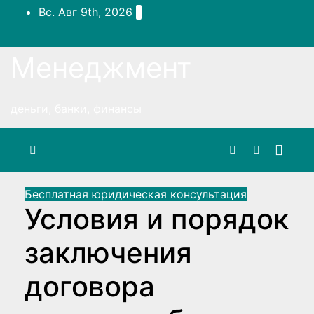
Перейти
Вс. Авг 9th, 2026
к
содержимому
Менеджмент
деньги, банки, финансы
Бесплатная юридическая консультация
Условия и порядок
заключения
договора