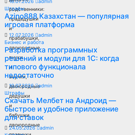
18.07.2026
admin
Штрафы
родственники:
Azino888 Казахстан — популярная
прадедушки
игровая платформа
и
12.07.2026
admin
прабабушки,
Бизнес и работа
двоюродные
Разработка программных
решений и модули для 1С: когда
внуки
типового функционала
и
недостаточно
внучки,
10.07.2026
admin
двоюродные
Штрафы
дедушки
Скачать Мелбет на Андроид —
и
быстрое и удобное приложение
бабушки,
для ставок
двоюродные
24.05.2026
admin
правнуки
Контакты