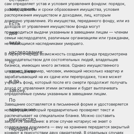
сам определяет устав и условия управления фондом: порядок,
завещания
размер, способы и сроки образования имущества, условия
распоряжения имуществом и доходами, лиц, которым
доверено управление. Из имущества, переданного фонду, или из
Есть
доходов от управления имуществом фонда могут
производиться выдачи указанным в завещании лицам — членам
два
семьи наследодателя, различным организациям или гражданам,
вида
не являющимся наследниками умершего.
наследования:
В первую очередь возможность создания фонда предусмотрена
законодательством для состоятельных людей, владельцев
по
бизнеса, имеющих много активов. Однако имущественного
завещанию
ценза нет. Например, человек, имеющий несколько квартир и
зарабатывающий на их сдаче или перепродаже, тоже может
и по
учредить фонд, который после его смерти продолжит получать
доход от управления этими активами и будет выплачивать
закону.
определенные суммы указанным в завещании лицам.
По
Завещание составляется в письменной форме и удостоверяется
завещанию
нотариусом, который предварительно проверяет текст и
распечатывает на специальном бланке. Можно составить
имущество
закрытое завещание: в этом случае нотариус не знает о
содержании документа — ему на хранение передается закрытый
передается
конверт в присутствии двух свидетелей. В отдельных случаях