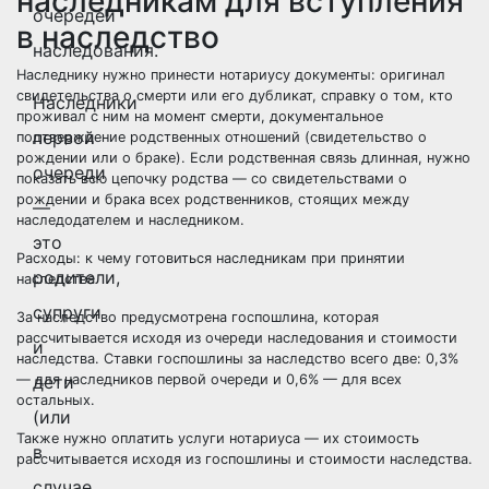
наследникам для вступления
очередей
в наследство
наследования.
Наследнику нужно принести нотариусу документы: оригинал
свидетельства о смерти или его дубликат, справку о том, кто
Наследники
проживал с ним на момент смерти, документальное
первой
подтверждение родственных отношений (свидетельство о
рождении или о браке). Если родственная связь длинная, нужно
очереди
показать всю цепочку родства — со свидетельствами о
рождении и брака всех родственников, стоящих между
—
наследодателем и наследником.
это
Расходы: к чему готовиться наследникам при принятии
родители,
наследства
супруги
За наследство предусмотрена госпошлина, которая
рассчитывается исходя из очереди наследования и стоимости
и
наследства. Ставки госпошлины за наследство всего две: 0,3%
— для наследников первой очереди и 0,6% — для всех
дети
остальных.
(или
Также нужно оплатить услуги нотариуса — их стоимость
в
рассчитывается исходя из госпошлины и стоимости наследства.
случае