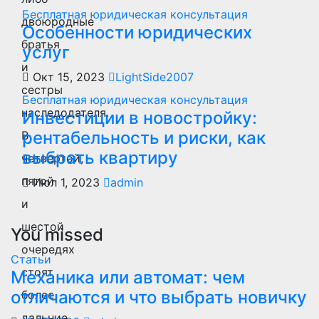
Бесплатная юридическая консультация
двоюродные
Особенности юридических
братья
услуг
и
Окт 15, 2023
LightSide2007
сестры
Бесплатная юридическая консультация
наследодателя.
Инвестиции в новостройку:
рентабельность и риски, как
В
выбрать квартиру
четвертой,
пятой
Июл 1, 2023
admin
и
шестой
You missed
очередях
Статьи
стоят
Механика или автомат: чем
отличаются и что выбрать новичку
более
дальние