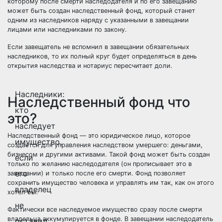
которому после смерти наследодателя и по его завещанию
может быть создан наследственный фонд, который станет
одним из наследников наряду с указанными в завещании
лицами или наследниками по закону.
Если завещатель не вспомнил в завещании обязательных
наследников, то их полный круг будет определяться в день
открытия наследства и нотариус пересчитает доли.
Наследники:
Наследственный фонд что
кто
это?
наследует
Наследственный фонд — это юридическое лицо, которое
имущество,
создается для управления наследством умершего: деньгами,
бизнесом и другими активами. Такой фонд может быть создан
если
только по желанию наследодателя (он прописывает это в
его
завещании) и только после его смерти. Фонд позволяет
сохранить имущество человека и управлять им так, как он этого
владелец
хотел бы.
не
Фактически все наследуемое имущество сразу после смерти
владельца аккумулируется в фонде. В завещании наследодатель
оставил