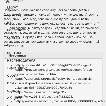
РФ
).
могут
Например, «завещаю все свое имущество своим детям». —
претендовать
Двое детей наследуют каждый половину имущества. А если в
завещании, например, завещано «разделить дом и взять
на
каждому по полдома», а дом, оказалось, в натуре не делится?
— Если завещаны в натуре доли неделимой вещи, то такая вещь
наследство
считается завещанной в долях, соответствующих стоимости
братья
этих частей. Порядок пользования этой неделимой вещью
устанавливается наследниками, а в случае спора — судом (
п.2
и
ст.1122 ГК РФ
).
сестры
Источники
наследодателя
http://GKodeksRF.ru/ch-3/rzd-5/gl-62/st-1119-gk-rf
(имеющие
https://prava.expert/grazhdanskoe/nasledstvo/pravo-
zaveschat-imuschestvo.html
обоих
https://zen.yandex.ru/media/realty.rbc.ru/posledniaia-
или
volia-kak-pravilno-zavescat-nedvijimost-po-novym-
zakonam-5e8499937efe4909b7840a5e
одного
https://www.jurinspection.ru/gz/1120
https://www.9111.ru/questions/1233274/
общего
http://vashenasledstvo.ru/manuals/60051/60066/60067/index
с