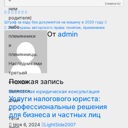
[свернуть]
ним
родителя)
Навигация
Штраф за езду без документов на машину в 2020 году
либо
Знак охраны авторского права: понятие, применение
по
От
admin
племянники
записям
и
племянницы.
Наследниками
третьей
Похожая запись
очереди
являются
Бесплатная юридическая консультация
Услуги налогового юриста:
дяди
профессиональные решения
и
для бизнеса и частных лиц
тети
Ноя 6, 2024
LightSide2007
либо