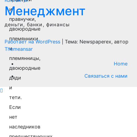
Менеджмент
и
правнучки,
деньги, банки, финансы
двоюродные
племянники
Работает на WordPress
|
Тема: Newspaperex, автор
и
Themeansar
племянницы,
Home
двоюродные
Связаться с нами
дяди
и
тети.
Если
нет
наследников
предшествующих