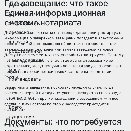
Где завещание: что такое
закону.
Единая информационная
Существует
система нотариата
очередность,
согласно
Документ может храниться у наследодателя или у нотариуса.
Информация о заверенном завещании попадает в электронный
которой
реестр Единой информационной системы нотариата — там
также отражается отмена или замена завещания на новое.
родственники
Доступ к системе есть у всех российских нотариусов. Поэтому
наследодателя
наследники, которые не знают, где хранится завещание их
родственника, могут получить данные нотариуса, заверившего
могут
документ, в любой нотариальной конторе на территории
России.
претендовать
Важно найти завещание, поскольку нередки случаи, когда
на
наследник первой очереди вступает в наследство по закону, а
наследство.
потом появляются другие наследники с завещанием — и все
сделки с имуществом по этому наследству приходится
Всего
оспаривать.
существует
Документы: что потребуется
восемь