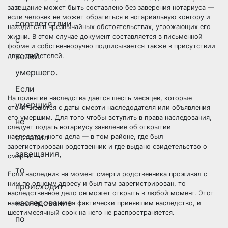
в
завещание может быть составлено без заверения нотариуса —
если человек не может обратиться в нотариальную контору и
соответствии
находится в чрезвычайных обстоятельствах, угрожающих его
жизни. В этом случае документ составляется в письменной
с
форме и собственноручно подписывается также в присутствии
волей
двух свидетелей.
умершего.
Если
На принятие наследства дается шесть месяцев, которые
умерший
отсчитываются с даты смерти наследодателя или объявления
его умершим. Для того чтобы вступить в права наследования,
не
следует подать нотариусу заявление об открытии
оставил
наследственного дела — в том районе, где был
зарегистрирован родственник и где выдано свидетельство о
завещания,
смерти.
то
Если наследник на момент смерти родственника проживал с
ним по одному адресу и был там зарегистрирован, то
происходит
наследственное дело он может открыть в любой момент. Этот
наследование
наследник считается фактически принявшим наследство, и
шестимесячный срок на него не распространяется.
по