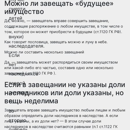
Можно ли завещать «будущее»
смерти
имущество
детей
Да, можно, — завещатель вправе совершить завещание,
содержащее распоряжение о любом имуществе, в том числе о
—
том, которое он может приобрести в будущем (
ст.1120 ГК РФ
).
внуки)
Как говорит пословица, завещать можно и луну в небе.
наследодателя.
Можно ли составить несколько завещаний
Если
Да, — завещатель может распорядиться своим имуществом
нет
или какой-либо его частью, составив одно или несколько
наследников
завещаний (
ст.1120 ГК РФ
).
первой
Если в завещании не указаны доли
наследников или доли указаны, но
очереди,
вещь неделима
то
Завещатель вправе завещать имущество любым лицам и любым
во
образом определить доли наследников в наследстве. А если
вторую
лица указаны, а их доли нет? — В этом случае доли
наследников в наследстве считаются равными (
п.1 ст.1122 ГК
очередь