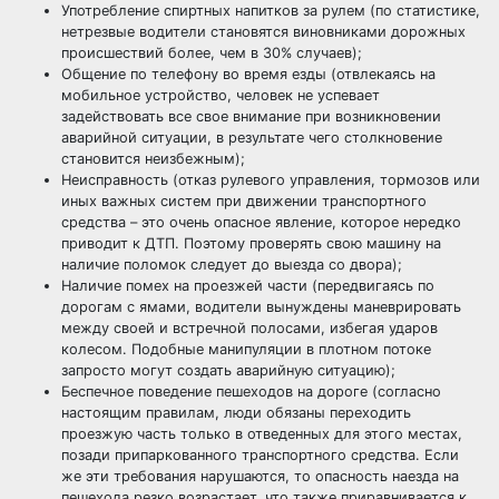
Употребление спиртных напитков за рулем (по статистике,
нетрезвые водители становятся виновниками дорожных
происшествий более, чем в 30% случаев);
Общение по телефону во время езды (отвлекаясь на
мобильное устройство, человек не успевает
задействовать все свое внимание при возникновении
аварийной ситуации, в результате чего столкновение
становится неизбежным);
Неисправность (отказ рулевого управления, тормозов или
иных важных систем при движении транспортного
средства – это очень опасное явление, которое нередко
приводит к ДТП. Поэтому проверять свою машину на
наличие поломок следует до выезда со двора);
Наличие помех на проезжей части (передвигаясь по
дорогам с ямами, водители вынуждены маневрировать
между своей и встречной полосами, избегая ударов
колесом. Подобные манипуляции в плотном потоке
запросто могут создать аварийную ситуацию);
Беспечное поведение пешеходов на дороге (согласно
настоящим правилам, люди обязаны переходить
проезжую часть только в отведенных для этого местах,
позади припаркованного транспортного средства. Если
же эти требования нарушаются, то опасность наезда на
пешехода резко возрастает, что также приравнивается к