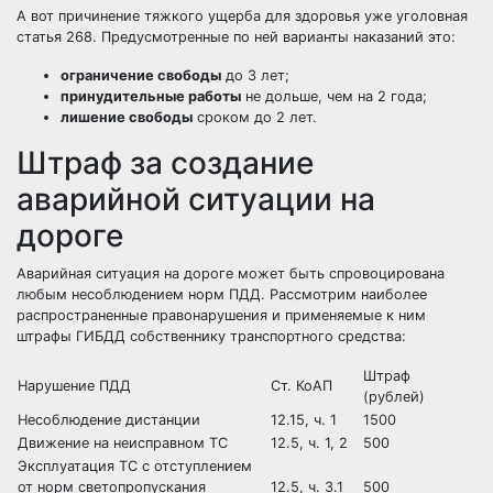
А вот причинение тяжкого ущерба для здоровья уже уголовная
статья 268. Предусмотренные по ней варианты наказаний это:
ограничение свободы
до 3 лет;
принудительные работы
не дольше, чем на 2 года;
лишение свободы
сроком до 2 лет.
Штраф за создание
аварийной ситуации на
дороге
Аварийная ситуация на дороге может быть спровоцирована
любым несоблюдением норм ПДД. Рассмотрим наиболее
распространенные правонарушения и применяемые к ним
штрафы ГИБДД собственнику транспортного средства:
Штраф
Нарушение ПДД
Ст. КоАП
(рублей)
Несоблюдение дистанции
12.15, ч. 1
1500
Движение на неисправном ТС
12.5, ч. 1, 2
500
Эксплуатация ТС с отступлением
от норм светопропускания
12.5, ч. 3.1
500