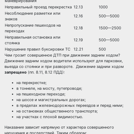
маневрирования
Неправильный проезд перекрестка
12.13
1000
Несоблюдение разметки или
12.16
500—5000
знаков
Непропускание пешеходов на
12.18
1500—2500
переходах
Неправильная остановка или
12.19
500—5000
стоянка
Нарушение правил буксировки ТС
12.21
500
Чем грозит совершенное ДТП при движении задним ходом?
Движение задним ходом водители используют для парковки,
выезда со стоянки и при развороте. Движение задним ходом
запрещено
(пп. 8.11, 8.12 ПДД):
на перекрестке;
в тоннеле, на мосту, путепроводе;
на пешеходном переходе;
на шоссе и магистральных дорогах;
в пределах железнодорожных переездов и перед ними;
на остановках общественного транспорта;
на участках с плохой видимостью.
Наказание зависит напрямую от характера совершенного
нарушения и последствий. Таким образом: