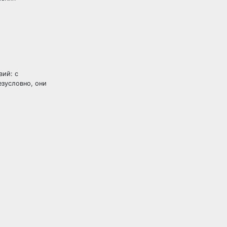
вий: с
езусловно, они