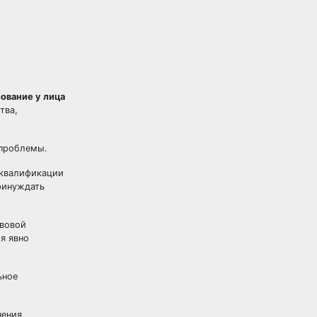
ование у лица
тва,
 проблемы.
 квалификации
принуждать
авовой
я явно
ьное
нения