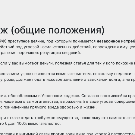
аж (общие положения)
К РФ) преступное деяние, под которым понимается
незаконное истреб
ействий под угрозой насильственных действий, повреждения имущес
транения порочащих репутацию сведений.
если у вас вымогают деньги
, полезная статья для тех у кого похожие
ьзованием угроз не является вымогательством, поскольку подлежит
й угрозы, должен подать
исковое заявление о взыскании долга
, а не 
ения, обособленным в Уголовном кодексе. Согласно сложившейся пр
я
, чаще всего вымогательства, выраженный в виде угрозы совершени
 с причинением прямого вреда здоровью и жизни.
при отказе отдать требуемое имущество, поскольку это самостоятел
 это будет 100% вымогательство.
уждении к интимной связи против воли лица под угрозой распростра