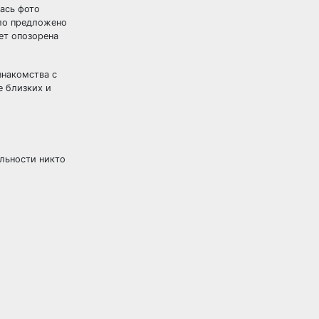
лась фото
ыло предложено
дет опозорена
знакомства с
е близких и
альности никто