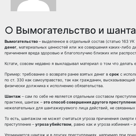
○ Вымогательство и шант
Вымогательство
– выделенное в отдельный состав (статью 163 У
денег
, материальных ценностей или же совершения каких-либо д
причинения вреда здоровью и благополучию близких или распрос
Кстати, совсем недавно я выкладывал материал о том
что делать 
Пример: требование о возврате ранее взятых денег в
срок
с испол
по ст. 330 как самоуправство, так как гражданин, высказывающи
физически должника к исполнению обязательства.
Шантаж
– сам по себе не является отдельным составом преступл
практике, шантаж –
это способ совершения другого преступлени
нежелательных для шантажируемого лица действий, не связанных
То есть, шантажом не может считаться угроза причинения смерти 
преступление –
угроза убийством
, равно как и угроза избиения –
Упоминается шантаж и в других преступлениях, например при пон