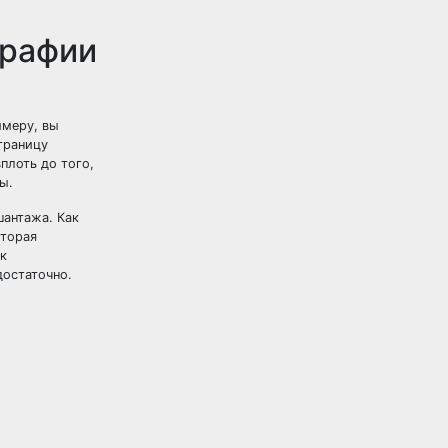
графии
имеру, вы
траницу
плоть до того,
ы.
шантажа. Как
вторая
ак
достаточно.