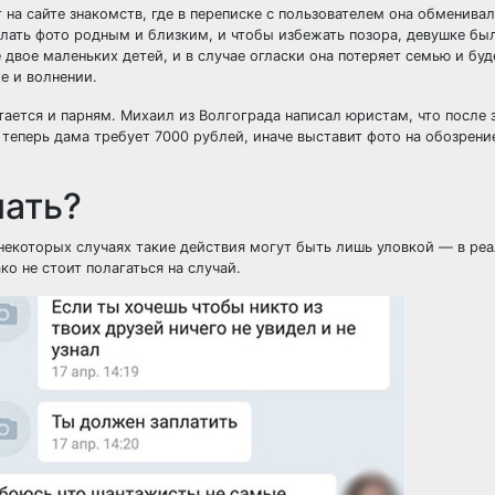
 на сайте знакомств, где в переписке с пользователем она обменива
слать фото родным и близким, и чтобы избежать позора, девушке б
 двое маленьких детей, и в случае огласки она потеряет семью и бу
е и волнении.
ется и парням. Михаил из Волгограда написал юристам, что после 
теперь дама требует 7000 рублей, иначе выставит фото на обозрени
лать?
В некоторых случаях такие действия могут быть лишь уловкой — в ре
о не стоит полагаться на случай.