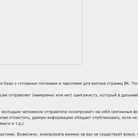
ые базы с готовыми логинами и паролями для взлома страниц ВК. По
сам отправляет (намеренно или нет) шантажисту, который в дальне
им молодым человеком отправляла «компромат» на себя (интимные ф
 желая отомстить, данную информацию обещает опубликовать, если н
ньги и т.д.).
астием. Возможно, компромата именно на вас не существует вовсе, 