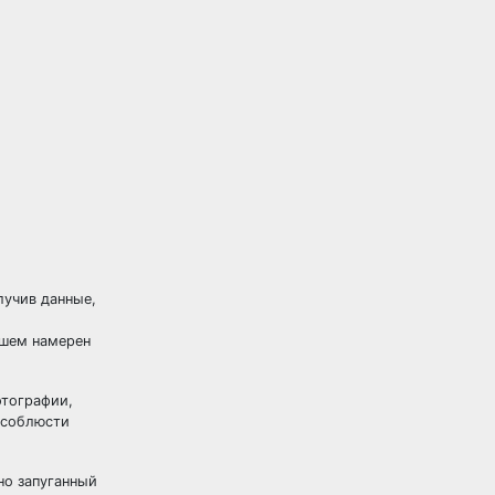
лучив данные,
йшем намерен
отографии,
е соблюсти
но запуганный