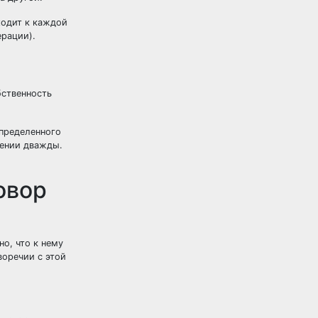
ходит к каждой
ерации).
бственность
определенного
лении дважды.
овор
о, что к нему
воречии с этой