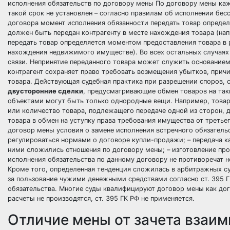
исполнения обязательств по договору мены По договору мены кажд
такой срок не установлен – согласно правилам об исполнении бес
договора момент исполнения обязанности передать товар определ
должен быть передан контрагенту в месте нахождения товара (на
передать товар определяется моментом предоставления товара в 
нахождения недвижимого имуществе). Во всех остальных случаях
связи. Непринятие переданного товара может служить основанием 
контрагент сохраняет право требовать возмещения убытков, при
товара. Действующая судебная практика при разрешении споров, 
двусторонние сделки
, предусматривающие обмен товаров на так
объектами могут быть только однородные вещи. Например, товар
или количество товара, подлежащего передаче одной из сторон, д
товара в обмен на уступку права требования имущества от третье
договор мены условия о замене исполнения встречного обязател
регулироваться нормами о договоре купли-продажи; – передача ка
ними сложились отношения по договору мены; – изготовление прод
исполнения обязательства по данному договору не противоречат
Кроме того, определенная тенденция сложилась в арбитражных с
за пользование чужими денежными средствами согласно ст. 395 Г
обязательства. Многие суды квалифицируют договор мены как дог
расчеты не производятся, ст. 395 ГК РФ не применяется.
Отличие мены от зачета взаи