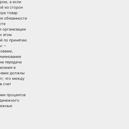
ром, а если
ой из сторон
ора товар
ия обязанности
сте
и организации
и этом
й по принятию
: –
ловами,
аименование
на передача
есения в
ронами должны
ет, что между
в счет
нии процентов
 денежного
нежные