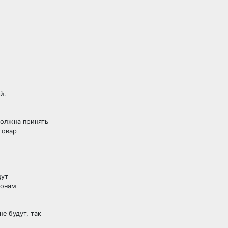
й.
должна принять
товар
дут
ронам
е будут, так