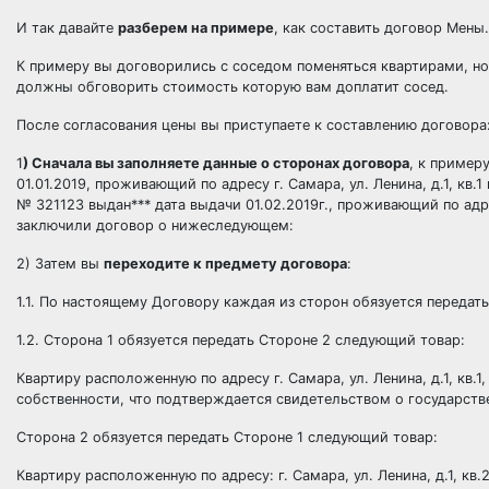
И так давайте
разберем на примере
, как составить договор Мены.
К примеру вы договорились с соседом поменяться квартирами, н
должны обговорить стоимость которую вам доплатит сосед.
После согласования цены вы приступаете к составлению договора
1
) Сначала вы заполняете данные о сторонах договора
, к пример
01.01.2019, проживающий по адресу г. Самара, ул. Ленина, д.1, к
№ 321123 выдан*** дата выдачи 01.02.2019г., проживающий по адре
заключили договор о нижеследующем:
2) Затем вы
переходите к предмету договора
:
1.1. По настоящему Договору каждая из сторон обязуется передать
1.2. Сторона 1 обязуется передать Стороне 2 следующий товар:
Квартиру расположенную по адресу г. Самара, ул. Ленина, д.1, кв
собственности, что подтверждается свидетельством о государств
Сторона 2 обязуется передать Стороне 1 следующий товар:
Квартиру расположенную по адресу: г. Самара, ул. Ленина, д.1, к