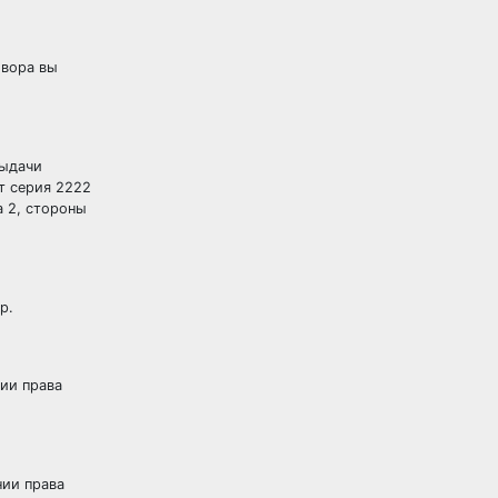
овора вы
выдачи
рт серия 2222
а 2, стороны
р.
нии права
нии права