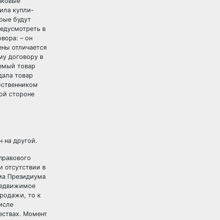
аковые
ила купли-
орые будут
редусмотреть в
вора: – он
ены отличается
му договору в
емый товар
дала товар
обственником
гой стороне
 на другой.
-правового
и отсутствии в
ьма Президиума
 недвижимое
родажи, то к
исле
ествах. Момент