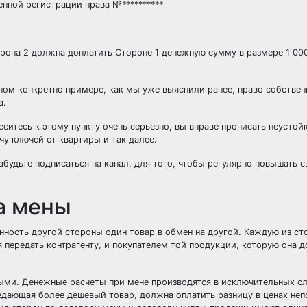
енной регистрации права №**********
рона 2 должна доплатить Стороне 1 денежную сумму в размере 1 00
нном конкретно примере, как мы уже выяснили ранее, право собствен
а.
еситесь к этому пункту очень серьезно, вы вправе прописать неустой
у ключей от квартиры и так далее.
абудьте подписаться на канал, для того, чтобы регулярно повышать 
а мены
енность другой стороны один товар в обмен на другой. Каждую из с
 передать контрагенту, и покупателем той продукции, которую она 
ми. Денежные расчеты при мене производятся в исключительных сл
дающая более дешевый товар, должна оплатить разницу в ценах неп