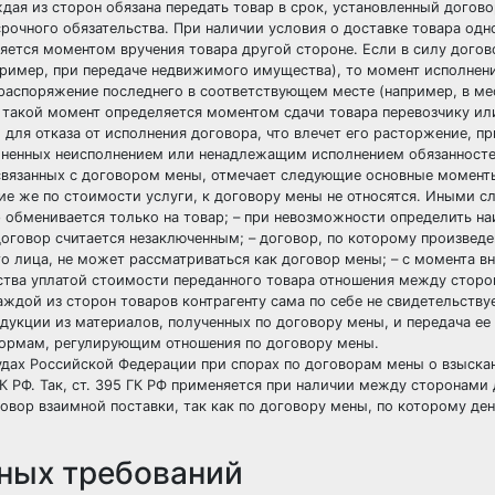
ая из сторон обязана передать товар в срок, установленный догово
срочного обязательства. При наличии условия о доставке товара одн
яется моментом вручения товара другой стороне. Если в силу догов
пример, при передаче недвижимого имущества), то момент исполнен
распоряжение последнего в соответствующем месте (например, в ме
 такой момент определяется моментом сдачи товара перевозчику ил
для отказа от исполнения договора, что влечет его расторжение, пр
чиненных неисполнением или ненадлежащим исполнением обязанносте
связанных с договором мены, отмечает следующие основные моменты
ие же по стоимости услуги, к договору мены не относятся. Иными с
 обменивается только на товар; – при невозможности определить н
оговор считается незаключенным; – договор, по которому произведе
го лица, не может рассматриваться как договор мены; – с момента вн
ьства уплатой стоимости переданного товара отношения между сто
ждой из сторон товаров контрагенту сама по себе не свидетельству
укции из материалов, полученных по договору мены, и передача ее 
 нормам, регулирующим отношения по договору мены.
удах Российской Федерации при спорах по договорам мены о взыска
К РФ. Так, ст. 395 ГК РФ применяется при наличии между сторонами
овор взаимной поставки, так как по договору мены, по которому де
мных требований