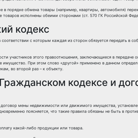
ые в порядке обмена товары (например, квартиры, автомобиля) пере
че товаров исполнены обеими сторонами (ст. 570 ГК Российской Фед
ий кодекс
соответствии с которым каждая из сторон обязуется передать в со
ости участников этого правоотношения, заключающиеся в передаче 
ое имущество. При этом слово «другой» применено в данном опреде
кам, во второй раз – к объекту.
Гражданском кодексе и дог
й договор мены недвижимости или движимого имущества, установлен
новременно поясняется, что такие правила обязаны не быть в проти
оплату какой-либо продукции или товара.