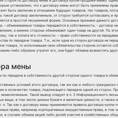
ния сторон по договору мены и договору купли-продажи имеют один
оторым установлено, что к договору мены могут быть применены прав
ожет быть заключен в отношении будущих товаров, тех товаров, кот
ь такой договор заключенным, от сторон требуется согласовать и п
ется в простой письменной форме. Основные признаки данного дого
а; – обмениваемые товары передаются в собственность; – договор м
вления, а именно стороны обменивают один товар на другой. По это
ому, так и оплата его стоимости. –
право собственности
на передава
тва по передаче товара. Т.е., если одна из сторон договора не пере
даче товара, то исполнившая свои обязательства сторона остается с
каким-либо образом утратит его, она будет обязана возместить дру
ора мены
 по передаче в собственность другой стороне одного товара в обмен
ественных условий этого договора, так же как и любого гражданско
е и количество товара, подлежащего передаче одной из сторон. Пр
я незаключенным. Такой вывод следует в п. 2 Информационного пис
е вещи, в том числе ценные бумаги и валютные ценности, а также
. п. Так как к договору мены применяются правила договора купли-п
ные права, например корпоративные имущественные права, в том ч
, в случаях обмена акций либо долей участия в хозяйственных общ