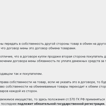
ы передать в собственность другой стороны товар в обмен на друго
 что договор мены это договор обмена товарами.
 отличие, что в договоре купли продаже вторая сторона покупатель 
лючении договора мены обязанность по уплате денежных средств за 
одавцом так и покупателем.
рава собственности на товар, если не указать это в договоре, то бу
раво собственности на обмениваемые товары переходит к обеим сто
варов каждой из сторон.
вижимое имущество, то здесь положения ст.570 ГК РФ применяться н
, последнее
подлежит обязательной государственной регистрации.