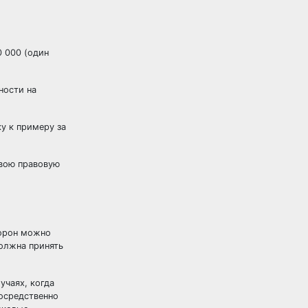
0 000 (один
ности на
ку к примеру за
свою правовую
торон можно
должна принять
учаях, когда
осредственно