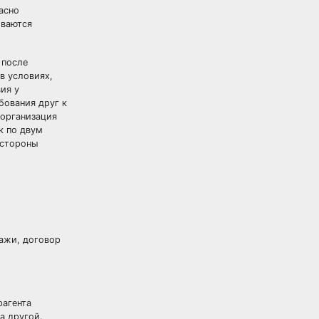
асно
иваются
 после
в условиях,
ия у
бования друг к
 организация
к по двум
 стороны
дажи,
договор
рагента
а другой.