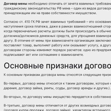
Договор мены
необходимо отличать от зачета взаимных требован
гражданскому законодательству РФ мена – один из видов договор
принадлежащим им на праве собственности имуществом.
Согласно ст. 410 ГК РФ зачет взаимных требований – это основан
наступления срока платежа, даже в рамках взаимоотношений стор
когда первоначально расчеты должны были происходить в обычном
должника/должников денежных средств, для упрощения взаиморас
другу. В отличие от мены при взаимозачете организации заключают
поставляет товар, выполняет работу или оказывает услугу, а друг
договорам стороны изменяют порядок расчетов: одно из предприя
подписывают акт или соглашение о взаимозачете.
Основные признаки догов
К основным признакам договора мены относятся следующие призн
Во-первых, договор мены относится к таким договорам, которые 
дарения
, договор займа, ренты, ссуды,
договор аренды
и другие.).
Во-вторых, по договору мены имущество передается в собственно
В-третьих, договор мены отличается от других возмездных догов
(договор купли-продажи, договор займа), характером встречного