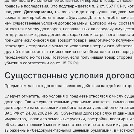
до или после исполнения ее обязанности передать товар. Отноше
правовые последствия. Это подтверждается п. 2 ст. 567 ГК РФ, к
продажи.
Договор мены
, так же как и
договор купли-продажи
, м
созданы или приобретены ими в будущем. Для того чтобы признат
нем существенные условия договора мены. Договор мены составля
относится к числу договоров, направленных на передачу имуществ
от других возмездных договоров характером встречного предоста
принципе исключаются как возврат товара, аналогичного полученн
переходит к сторонам с момента исполнения встречного обязательс
другой стороне, хотя та и исполнила свои обязательства по пере
переданного ею товара. Поэтому, если получившая товар сторона 
убытки в соответствии со ст. 15 ГК РФ.
Существенные условия догов
Предметом данного договора являются действия каждой из сторон
Следует отметить, что условия о предмете относятся к числу сущ
договора. Так же существенными условиями являются наименовани
договоре мены согласования любого из этих условий он считаетс
ВАС РФ от 24.09.2002 № 69. Объектами договора служат движимы
имущество, например земельные участки, постройки, квартиры и т
объектам отношений мены можно отнести и некоторые имуществен
выраженные «бездокументарными ценными бумагами», в частности