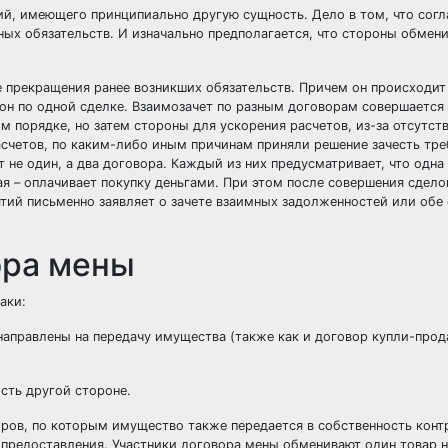
ий, имеющего принципиально другую сущность. Дело в том, что согл
ных обязательств. И изначально предполагается, что стороны обмен
ие прекращения ранее возникших обязательств. Причем он происходит
он по одной сделке. Взаимозачет по разным договорам совершается 
 порядке, но затем стороны для ускорения расчетов, из-за отсутств
четов, по каким-либо иным причинам приняли решение зачесть тре
 не один, а два договора. Каждый из них предусматривает, что одна
ая – оплачивает покупку деньгами. При этом после совершения сдело
тий письменно заявляет о зачете взаимных задолженностей или обе
ора мены
аки:
направлены на передачу имущества (также как и договор купли-про
сть другой стороне.
оров, по которым имущество также передается в собственность конт
 предоставления. Участники договора мены обменивают один товар н