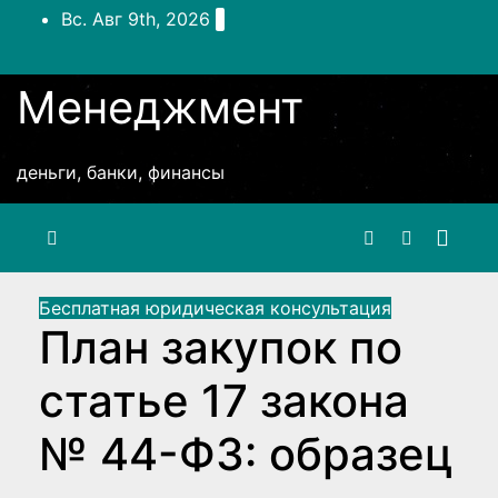
Перейти
Вс. Авг 9th, 2026
к
содержимому
Менеджмент
деньги, банки, финансы
Бесплатная юридическая консультация
План закупок по
статье 17 закона
№ 44-ФЗ: образец