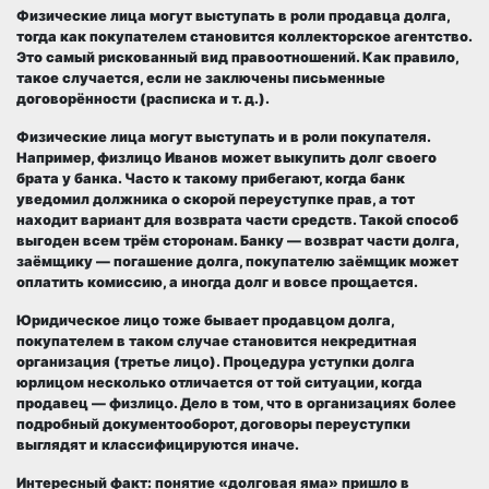
Физические лица могут выступать в роли продавца долга,
тогда как покупателем становится коллекторское агентство.
Это самый рискованный вид правоотношений. Как правило,
такое случается, если не заключены письменные
договорённости (расписка и т. д.).
Физические лица могут выступать и в роли покупателя.
Например, физлицо Иванов может выкупить долг своего
брата у банка. Часто к такому прибегают, когда банк
уведомил должника о скорой переуступке прав, а тот
находит вариант для возврата части средств. Такой способ
выгоден всем трём сторонам. Банку — возврат части долга,
заёмщику — погашение долга, покупателю заёмщик может
оплатить комиссию, а иногда долг и вовсе прощается.
Юридическое лицо тоже бывает продавцом долга,
покупателем в таком случае становится некредитная
организация (третье лицо). Процедура уступки долга
юрлицом несколько отличается от той ситуации, когда
продавец — физлицо. Дело в том, что в организациях более
подробный документооборот, договоры переуступки
выглядят и классифицируются иначе.
Интересный факт: понятие «долговая яма» пришло в