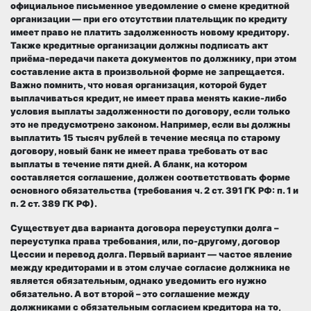
официальное письменное уведомление о смене кредитной
организации — при его отсутствии плательщик по кредиту
имеет право не платить задолженность новому кредитору.
Также кредитные организации должны подписать акт
приёма-передачи пакета документов по должнику, при этом
составление акта в произвольной форме не запрещается.
Важно помнить, что новая организация, которой будет
выплачиваться кредит, не имеет права менять какие-либо
условия выплаты задолженности по договору, если только
это не предусмотрено законом. Например, если вы должны
выплатить 15 тысяч рублей в течение месяца по старому
договору, новый банк не имеет права требовать от вас
выплаты в течение пяти дней. А бланк, на котором
составляется соглашение, должен соответствовать форме
основного обязательства (требования ч. 2 ст. 391 ГК РФ: п. 1 и
п. 2 ст. 389 ГК РФ).
Существует два варианта договора переуступки долга –
переуступка права требования, или, по-другому, договор
Цессии и перевод долга. Первый вариант — частое явление
между кредиторами и в этом случае согласие должника не
является обязательным, однако уведомить его нужно
обязательно. А вот второй – это соглашение между
должниками с обязательным согласием кредитора на то,