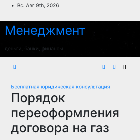
Перейти
Вс. Авг 9th, 2026
к
содержимому
Менеджмент
деньги, банки, финансы
Бесплатная юридическая консультация
Порядок
переоформления
договора на газ