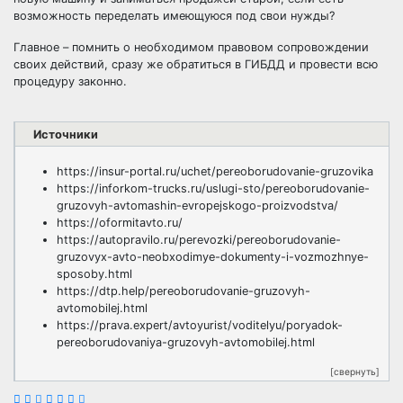
возможность переделать имеющуюся под свои нужды?
Главное – помнить о необходимом правовом сопровождении
своих действий, сразу же обратиться в ГИБДД и провести всю
процедуру законно.
Источники
https://insur-portal.ru/uchet/pereoborudovanie-gruzovika
https://inforkom-trucks.ru/uslugi-sto/pereoborudovanie-
gruzovyh-avtomashin-evropejskogo-proizvodstva/
https://oformitavto.ru/
https://autopravilo.ru/perevozki/pereoborudovanie-
gruzovyx-avto-neobxodimye-dokumenty-i-vozmozhnye-
sposoby.html
https://dtp.help/pereoborudovanie-gruzovyh-
avtomobilej.html
https://prava.expert/avtoyurist/voditelyu/poryadok-
pereoborudovaniya-gruzovyh-avtomobilej.html
[свернуть]