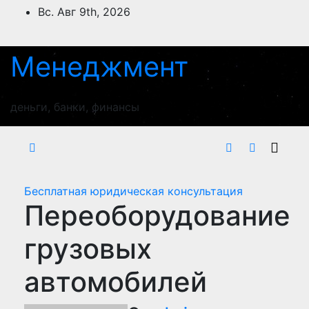
Перейти
Вс. Авг 9th, 2026
к
содержимому
Менеджмент
деньги, банки, финансы
Бесплатная юридическая консультация
Переоборудование
грузовых
автомобилей