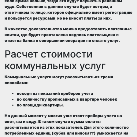
Если
сумма больше
, тогда его будут слушать в
районном
суде
.
Собственник
в данном случае
будет истцом
, а
ответчиком
то лицо, которое официально имеет регистрацию
и пользуется ресурсами, но
не вносит платы за них
.
В качестве
доказательства
можно предоставить
платежные
квитки
, где будет проставлена подпись плательщика и
отметка банка о совершении операции по оплате услуг.
Расчет стоимости
коммунальных услуг
Коммунальные услуги могут рассчитываться тремя
способами:
исходя из показаний
приборов учета
по количеству прописанных в квартире человек
по площади квартиры
.
На данный момент у многих уже стоят приборы учета на
свет, газ и воду. В таком случае сумма оплаты
рассчитывается из этих показателей. Для этого количество
потребленных единиц (кубов или киловатт) умножается на