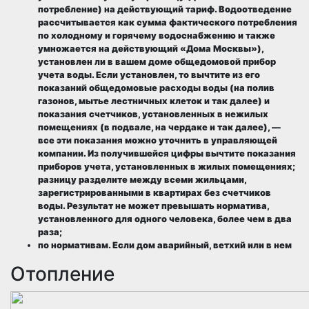
потребление) на действующий тариф. Водоотведение
рассчитывается как сумма фактического потребления
по холодному и горячему водоснабжению и также
умножается на действующий
«Дома Москвы»),
установлен ли в вашем доме общедомовой прибор
учета воды. Если установлен, то вычтите из его
показаний общедомовые расходы воды (на полив
газонов, мытье лестничных клеток и так далее) и
показания счетчиков, установленных в нежилых
помещениях (в подвале, на чердаке и так далее), —
все эти показания можно уточнить в управляющей
компании. Из получившейся цифры вычтите показания
приборов учета, установленных в жилых помещениях;
разницу разделите между всеми жильцами,
зарегистрированными в квартирах без счетчиков
воды. Результат не может превышать норматива,
установленного для одного человека, более чем в два
раза;
по нормативам
. Если дом аварийный, ветхий или в нем
Отопление