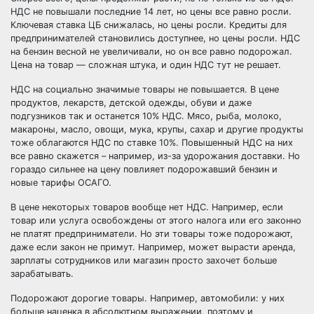
НДС не повышали последние 14 лет, но цены все равно росли.
Ключевая ставка ЦБ снижалась, но цены росли. Кредиты для
предпринимателей становились доступнее, но цены росли. НДС
на бензин весной не увеличивали, но он все равно подорожал.
Цена на товар — сложная штука, и один НДС тут не решает.
НДС на социально значимые товары не повышается. В цене
продуктов, лекарств, детской одежды, обуви и даже
подгузников так и останется 10% НДС. Мясо, рыба, молоко,
макароны, масло, овощи, мука, крупы, сахар и другие продукты
тоже облагаются НДС по ставке 10%. Повышенный НДС на них
все равно скажется – например, из-за удорожания доставки. Но
гораздо сильнее на цену повлияет подорожавший бензин и
новые тарифы ОСАГО.
В цене некоторых товаров вообще нет НДС. Например, если
товар или услуга освобождены от этого налога или его законно
не платят предприниматели. Но эти товары тоже подорожают,
даже если закон не примут. Например, может вырасти аренда,
зарплаты сотрудников или магазин просто захочет больше
зарабатывать.
Подорожают дорогие товары. Например, автомобили: у них
больше наценка в абсолютном выражении, поэтому и