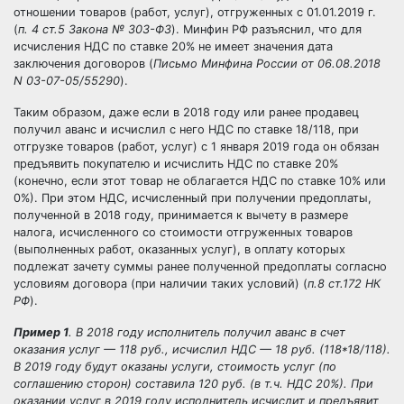
отношении товаров (работ, услуг), отгруженных с 01.01.2019 г.
(
п. 4 ст.5 Закона №
303-ФЗ
). Минфин РФ разъяснил, что для
исчисления НДС по ставке 20% не имеет значения дата
заключения договоров (
Письмо Минфина России от 06.08.2018
N 03-07-05/55290
).
Таким образом, даже если в 2018 году или ранее продавец
получил аванс и исчислил с него НДС по ставке 18/118, при
отгрузке товаров (работ, услуг) с 1 января 2019 года он обязан
предъявить покупателю и исчислить НДС по ставке 20%
(конечно, если этот товар не облагается НДС по ставке 10% или
0%). При этом НДС, исчисленный при получении предоплаты,
полученной в 2018 году, принимается к вычету в размере
налога, исчисленного со стоимости отгруженных товаров
(выполненных работ, оказанных услуг), в оплату которых
подлежат зачету суммы ранее полученной предоплаты согласно
условиям договора (при наличии таких условий) (
п.8 ст.172 НК
РФ
).
Пример 1
. В 2018 году исполнитель получил аванс в счет
оказания услуг — 118 руб., исчислил НДС — 18 руб. (118*18/118).
В 2019 году будут оказаны услуги, стоимость услуг (по
соглашению сторон) составила 120 руб. (в т.ч. НДС 20%). При
оказании услуг в 2019 году исполнитель исчислит и предъявит