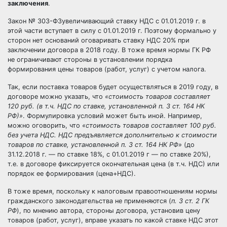
заключения
.
Закон №
303-ФЗ
увеличивающий ставку НДС с 01.01.2019 г. в
этой части вступает в силу с 01.01.2019 г. Поэтому формально у
сторон нет оснований оговаривать ставку НДС 20% при
заключении договора в 2018 году. В тоже время нормы ГК РФ
не ограничивают стороны в установлении порядка
формирования цены товаров (работ, услуг) с учетом налога.
Так, если поставка товаров будет осуществляться в 2019 году, в
договоре можно указать, что
«стоимость товаров составляет
120 руб. (в т.ч. НДС по ставке, установленной п. 3 ст. 164 НК
РФ)»
. Формулировка условий может быть иной. Например,
можно оговорить, что
«стоимость товаров составляет 100 руб.
без учета НДС. НДС предъявляется дополнительно к стоимости
товаров по ставке, установленной п. 3 ст. 164 НК РФ»
(до
31.12.2018 г. — по ставке 18%, с 01.01.2019 г — по ставке 20%),
т.е. в договоре фиксируется окончательная цена (в т.ч. НДС) или
порядок ее формирования (цена+НДС).
В тоже время, поскольку к налоговым правоотношениям нормы
гражданского законодательства не применяются (
п. 3 ст. 2 ГК
РФ
), по мнению автора, стороны договора, установив цену
товаров (работ, услуг), вправе указать по какой ставке НДС этот