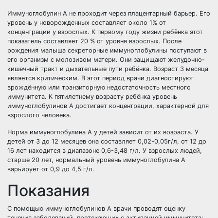
Иммуноглобулин A не проходит через плацентарный барьер. Его
уровень у новорожденных составляет около 1% от
концентрации у взрослых. К первому году жизни ребёнка этот
показатель составляет 20 % от уровня взрослых. После
рождения малыша секреторные иммуноглобулины поступают в
его организм с молозивом матери. Они защищают желудочно-
кишечный тракт и дыхательные пути ребёнка. Возраст 3 месяца
является критическим. В этот период врачи диагностируют
врождённую или транзиторную недостаточность местного
иммунитета. К пятилетнему возрасту ребёнка уровень
иммуноглобулинов А достигает концентрации, характерной для
взрослого человека.
Норма иммуноглобулина А у детей зависит от их возраста. У
детей от 3 до 12 месяцев она составляет 0,02-0,05г/л, от 12 до
16 лет находится в диапазоне 0,6-3,48 г/л. У взрослых людей,
старше 20 лет, нормальный уровень иммуноглобулина А
варьирует от 0,9 до 4,5 г/л.
Показания
С помощью иммуноглобулинов А врачи проводят оценку
течения заболеваний, протекающих с активацией иммунитета: