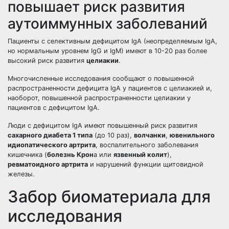
повышает риск развития
аутоиммунных заболеваний
Пациенты с селективным дефицитом IgA (неопределяемым IgA,
но нормальным уровнем IgG и IgM) имеют в 10-20 раз более
высокий риск развития
целиакии
.
Многочисленные исследования сообщают о повышенной
распространенности дефицита IgA у пациентов с целиакией и,
наоборот, повышенной распространенности целиакии у
пациентов с дефицитом IgA.
Люди с дефицитом IgA имеют повышенный риск развития
сахарного диабета 1 типа
(до 10 раз),
волчанки
,
ювенильного
идиопатического артрита
, воспалительного заболевания
кишечника (
болезнь Крон
а или
язвенный колит
),
ревматоидного артрита
и нарушений функции щитовидной
железы.
Забор биоматериала для
исследования