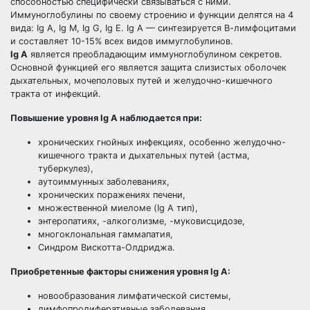
способностью специфически связываться с ними.
Иммуноглобулины по своему строению и функции делятся на 4
вида: Ig A, Ig M, Ig G, Ig E. Ig A — синтезируется В-лимфоцитами
и составляет 10-15% всех видов иммуглобулинов.
Ig A
является преобладающим иммуноглобулином секретов.
Основной функцией его является защита слизистых оболочек
дыхательных, мочеполовых путей и желудочно-кишечного
тракта от инфекций.
Повышение уровня Ig A наблюдается при:
хронических гнойных инфекциях, особенно желудочно-
кишечного тракта и дыхательных путей (астма,
туберкулез),
аутоиммунных заболеваниях,
хронических поражениях печени,
множественной миеломе (Ig A тип),
энтеропатиях, -алкоголизме, -муковисцидозе,
многоклональная гаммапатия,
Синдром Вискотта-Олдриджа.
Приобретенные факторы снижения уровня Ig A:
новообразования лимфатической системы,
лимфопролиферативные заболевания,