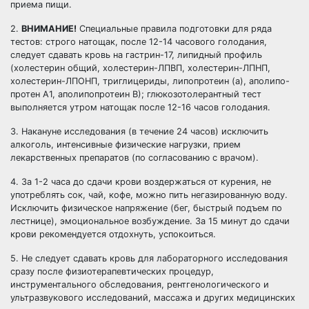
приема пищи.
2.
ВНИМАНИЕ!
Специальные правила подготовки для ряда
тестов: строго натощак, после 12-14 часового голодания,
следует сдавать кровь на гастрин-17, липидный профиль
(холестерин общий, холестерин-ЛПВП, холестерин-ЛПНП,
холестерин-ЛПОНП, триглицериды, липопротеин (а), аполипо-
протен А1, аполипопротеин В); глюкозотолерантный тест
выполняется утром натощак после 12-16 часов голодания.
3. Накануне исследования (в течение 24 часов) исключить
алкоголь, интенсивные физические нагрузки, прием
лекарственных препаратов (по согласованию с врачом).
4. За 1-2 часа до сдачи крови воздержаться от курения, не
употреблять сок, чай, кофе, можно пить негазированную воду.
Исключить физическое напряжение (бег, быстрый подъем по
лестнице), эмоциональное возбуждение. За 15 минут до сдачи
крови рекомендуется отдохнуть, успокоиться.
5. Не следует сдавать кровь для лабораторного исследования
сразу после физиотерапевтических процедур,
инструментального обследования, рентгенологического и
ультразвукового исследований, массажа и других медицинских