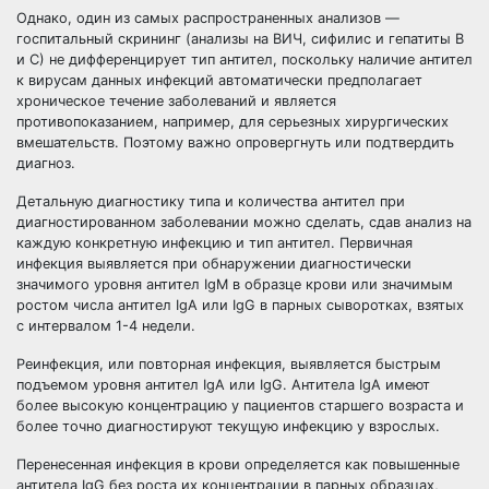
Однако, один из самых распространенных анализов —
госпитальный скрининг (анализы на ВИЧ, сифилис и гепатиты B
и С) не дифференцирует тип антител, поскольку наличие антител
к вирусам данных инфекций автоматически предполагает
хроническое течение заболеваний и является
противопоказанием, например, для серьезных хирургических
вмешательств. Поэтому важно опровергнуть или подтвердить
диагноз.
Детальную диагностику типа и количества антител при
диагностированном заболевании можно сделать, сдав анализ на
каждую конкретную инфекцию и тип антител. Первичная
инфекция выявляется при обнаружении диагностически
значимого уровня антител IgM в образце крови или значимым
ростом числа антител IgA или IgG в парных сыворотках, взятых
с интервалом 1-4 недели.
Реинфекция, или повторная инфекция, выявляется быстрым
подъемом уровня антител IgA или IgG. Антитела IgA имеют
более высокую концентрацию у пациентов старшего возраста и
более точно диагностируют текущую инфекцию у взрослых.
Перенесенная инфекция в крови определяется как повышенные
антитела IgG без роста их концентрации в парных образцах,