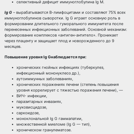
селективный дефицит иммуноглобулина Ig М.
Ig G
– вырабатываются В-лимфоцитами и составляют 75% всех
иммуноглобулинов сыворотки. Ig G играет основную роль в
формировании длительного гуморального иммунитета после
перенесенных инфекционных заболеваний. Основной механизм:
формирование комплексов «антиген-антитело». Проникает
через плаценту и защищает плод и новорожденного до 9
месяцев.
Повышение уровня Ig Gнаблюдается при:
хронических гнойных инфекциях (туберкулез,
инфекционный мононуклеоз др.),
аутоиммунных заболеваниях,
хронических поражениях печени (степень повышения
уровня коррелирует с тяжестью поражения печени), —
ВИЧ- инфекции,
паразитарных инвазиях,
муковисцидозе,
саркоидозе,
моноклональной Ig G гаммапатии,
множественной миеломе (Ig G — тип),
хроническом гранулематозе.