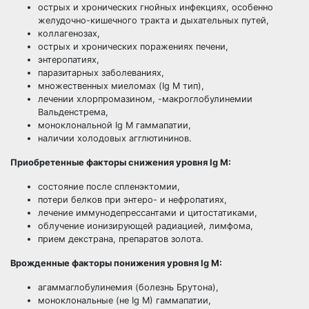
острых и хронических гнойных инфекциях, особенно
желудочно-кишечного тракта и дыхательных путей,
коллагенозах,
острых и хронических поражениях печени,
энтеропатиях,
паразитарных заболеваниях,
множественных миеломах (Ig М тип),
лечении хлорпромазином, -макроглобулинемии
Вальденстрема,
моноклональной Ig М гаммапатии,
наличии холодовых агглютининов.
Приобретенные факторы снижения уровня Ig М:
состояние после спленэктомии,
потери белков при энтеро- и нефропатиях,
лечение иммунодепрессантами и цитостатиками,
облучение ионизирующей радиацией, лимфома,
прием декстрана, препаратов золота.
Врожденные факторы понижения уровня Ig M:
агаммаглобулинемия (болезнь Брутона),
моноклональные (не Ig М) гаммапатии,