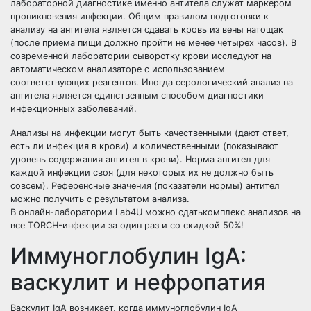
лабораторной диагностике именно антитела служат маркером
проникновения инфекции. Общим правилом подготовки к
анализу на антитела является сдавать кровь из вены натощак
(после приема пищи должно пройти не менее четырех часов). В
современной лаборатории сыворотку крови исследуют на
автоматическом анализаторе с использованием
соответствующих реагентов. Иногда серологический анализ на
антитела является единственным способом диагностики
инфекционных заболеваний.
Анализы на инфекции могут быть качественными (дают ответ,
есть ли инфекция в крови) и количественными (показывают
уровень содержания антител в крови). Норма антител для
каждой инфекции своя (для некоторых их не должно быть
совсем). Референсные значения (показатели нормы) антител
можно получить с результатом анализа.
В онлайн-лаборатории Lab4U можно сдатькомплекс анализов на
все TORCH-инфекции за один раз и со скидкой 50%!
Иммуноглобулин IgA:
васкулит и нефропатия
Васкулит IgA возникает, когда иммуноглобулин IgA