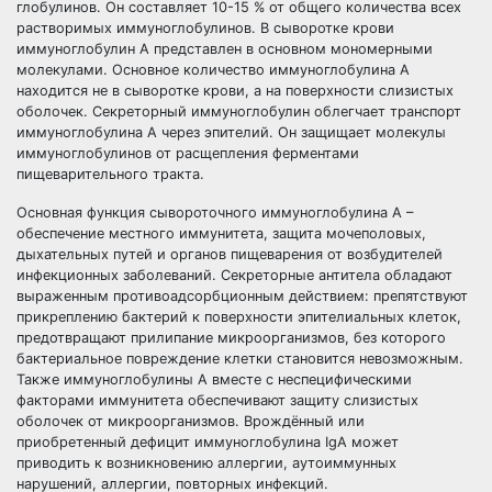
глобулинов. Он составляет 10-15 % от общего количества всех
растворимых иммуноглобулинов. В сыворотке крови
иммуноглобулин A представлен в основном мономерными
молекулами. Основное количество иммуноглобулина A
находится не в сыворотке крови, а на поверхности слизистых
оболочек. Секреторный иммуноглобулин облегчает транспорт
иммуноглобулина A через эпителий. Он защищает молекулы
иммуноглобулинов от расщепления ферментами
пищеварительного тракта.
Основная функция сывороточного иммуноглобулина A –
обеспечение местного иммунитета, защита мочеполовых,
дыхательных путей и органов пищеварения от возбудителей
инфекционных заболеваний. Секреторные антитела обладают
выраженным противоадсорбционным действием: препятствуют
прикреплению бактерий к поверхности эпителиальных клеток,
предотвращают прилипание микроорганизмов, без которого
бактериальное повреждение клетки становится невозможным.
Также иммуноглобулины А вместе с неспецифическими
факторами иммунитета обеспечивают защиту слизистых
оболочек от микроорганизмов. Врождённый или
приобретенный дефицит иммуноглобулина IgА может
приводить к возникновению аллергии, аутоиммунных
нарушений, аллергии, повторных инфекций.