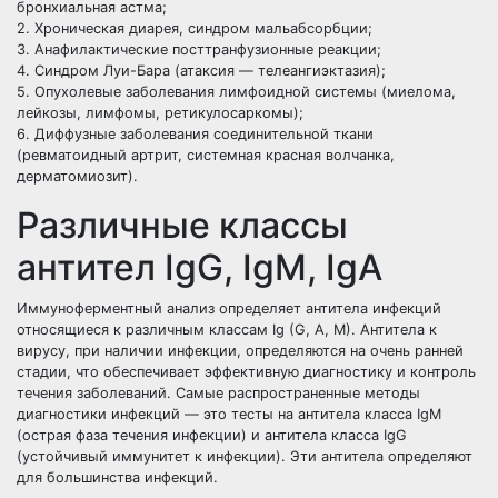
бронхиальная астма;
2. Хроническая диарея, синдром мальабсорбции;
3. Анафилактические посттранфузионные реакции;
4. Синдром Луи-Бара (атаксия — телеангиэктазия);
5. Опухолевые заболевания лимфоидной системы (миелома,
лейкозы, лимфомы, ретикулосаркомы);
6. Диффузные заболевания соединительной ткани
(ревматоидный артрит, системная красная волчанка,
дерматомиозит).
Различные классы
антител IgG, IgM, IgA
Иммуноферментный анализ определяет антитела инфекций
относящиеся к различным классам Ig (G, A, M). Антитела к
вирусу, при наличии инфекции, определяются на очень ранней
стадии, что обеспечивает эффективную диагностику и контроль
течения заболеваний. Самые распространенные методы
диагностики инфекций — это тесты на антитела класса IgM
(острая фаза течения инфекции) и антитела класса IgG
(устойчивый иммунитет к инфекции). Эти антитела определяют
для большинства инфекций.