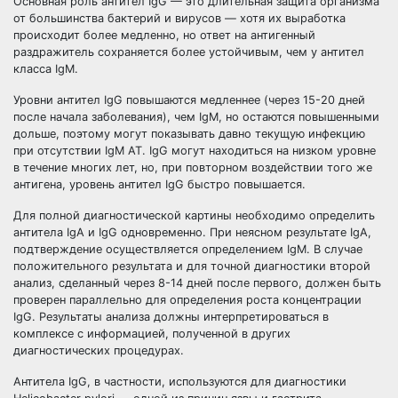
Основная роль антител IgG — это длительная защита организма
от большинства бактерий и вирусов — хотя их выработка
происходит более медленно, но ответ на антигенный
раздражитель сохраняется более устойчивым, чем у антител
класса IgM.
Уровни антител IgG повышаются медленнее (через 15-20 дней
после начала заболевания), чем IgM, но остаются повышенными
дольше, поэтому могут показывать давно текущую инфекцию
при отсутствии IgM АТ. IgG могут находиться на низком уровне
в течение многих лет, но, при повторном воздействии того же
антигена, уровень антител IgG быстро повышается.
Для полной диагностической картины необходимо определить
антитела IgA и IgG одновременно. При неясном результате IgA,
подтверждение осуществляется определением IgM. В случае
положительного результата и для точной диагностики второй
анализ, сделанный через 8-14 дней после первого, должен быть
проверен параллельно для определения роста концентрации
IgG. Результаты анализа должны интерпретироваться в
комплексе с информацией, полученной в других
диагностических процедурах.
Антитела IgG, в частности, используются для диагностики