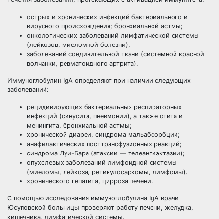
острых и хронических инфекций бактериального и
вирусного происхождения; бронхиальной астмы;
онкологических заболеваний лимфатической системы
(лейкозов, миеломной болезни);
заболеваний соединительной ткани (системной красной
волчанки, ревматоидного артрита).
Иммуноглобулин IgА определяют при наличии следующих
заболеваний:
рецидивирующих бактериальных респираторных
инфекций (синусита, пневмонии), а также отита и
менингита, бронхиальной астмы;
хронической диареи, синдрома мальабсорбции;
анафилактических посттрансфузионных реакций;
синдрома Луи-Бара (атаксии — телеангиэктазии);
опухолевых заболеваний лимфоидной системы
(миеломы, лейкоза, ретикулосаркомы, лимфомы).
хронического гепатита, цирроза печени.
С помощью исследования иммуноглобулина IgA врачи
Юсуповской больницы проверяют работу печени, желудка,
кишечника, лимфатической системы.