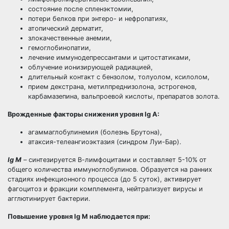
состояние после спленэктомии,
потери белков при энтеро- и нефропатиях,
атопический дерматит,
злокачественные анемии,
гемоглобинопатии,
лечение иммунодепрессантами и цитостатиками,
облучение ионизирующей радиацией,
длительный контакт с бензолом, толуолом, ксилолом,
прием декстрана, метилпреднизолона, эстрогенов,
карбамазепина, вальпроевой кислоты, препаратов золота.
Врожденные факторы снижения уровня Ig A:
агаммаглобулинемия (болезнь Брутона),
атаксия-телеангиоэктазия (синдром Луи-Бар).
Ig М
– синтезируется В-лимфоцитами и составляет 5-10% от
общего количества иммуноглобулинов. Образуется на ранних
стадиях инфекционного процесса (до 5 суток), активирует
фагоцитоз и фракции комплемента, нейтрализует вирусы и
агглютинирует бактерии.
Повышение уровня Ig М наблюдается при: