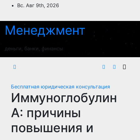
Перейти
Вс. Авг 9th, 2026
к
содержимому
Менеджмент
деньги, банки, финансы
Бесплатная юридическая консультация
Иммуноглобулин
А: причины
повышения и