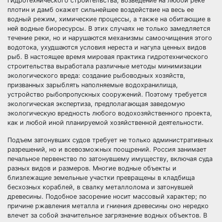
гидротехнического строительства, возведение на любой реке
плотин и дамб окажет сильнейшее воздействие на весь ее
водный режим, химические процессы, а также на обитающие в
ней водные биоресурсы. В этих случаях не только замедляется
течение реки, но и нарушаются механизмы самоочищения этого
водотока, ухудшаются условия нереста и нагула ценных видов
рыб. В настоящее время мировая практика гидротехнического
строительства выработала различные методы минимизации
экологического вреда: создание рыбоводных хозяйств,
призванных зарыблять наполняемые водохранилища,
устройство рыбопропускных сооружений. Поэтому требуется
экологическая экспертиза, предполагающая заведомую
экологическую вредность любого водохозяйственного проекта,
как и любой иной планируемой хозяйственной деятельности.
Подъем затонувших судов требует не только административных
разрешений, но и всевозможных поощрений. Россия занимает
печальное первенство по затонувшему имуществу, включая суда
разных видов и размеров. Многие водные объекты и
близлежащие земельные участки превращены в кладбища
бесхозных кораблей, в свалку металлолома и затонувшей
древесины. Подобное засорение носит массовый характер; по
причине ржавления металла и гниения древесины оно нередко
влечет за собой значительное загрязнение водных объектов. В