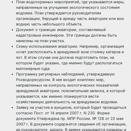
План водоохранных мероприятий, где указываются меры,
направленные на улучшение экологического состояния
водоема. План утверждается руководителем
организации, берущей в аренду часть акватории или всю
водную часть небольшого объекта.
Документ о границах акватории, составляемый
кадастровым инженером. Эти границы должны быть
нанесены на план участка.
Схему использования акватории. Например, организация
хочет расположить в арендуемой зоне стоянку катеров и
яхт. В этом случае она должна подготовить план, на
котором будет указано, где именно будут располагаться
маломерные суда.
Программу регулярных наблюдений, утверждаемую
Росводоресурсом. В нее входит комплекс мер,
направленных на контроль экологических показателей
арендуемой акватории; пояснительная записка, в которой
указывается, как именно планируется вести
хозяйственную деятельность на арендуемом водоеме.
Заявку на участие в аукционе, который будет проводиться
согласно Пост. от 14 апреля 2007 г. N 230. Форма
документа Утверждена пр. МПР России. № 128 от 22 мая
2007 г. В документе содержатся сведения об организации,
ее руководителе, адресе. В заявке указываются размеры и