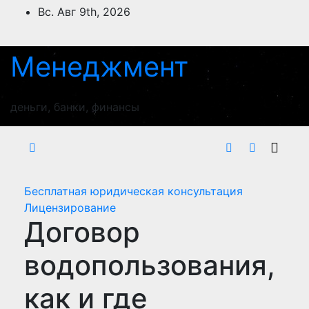
Перейти
Вс. Авг 9th, 2026
к
содержимому
Менеджмент
деньги, банки, финансы
Бесплатная юридическая консультация
Лицензирование
Договор
водопользования,
как и где