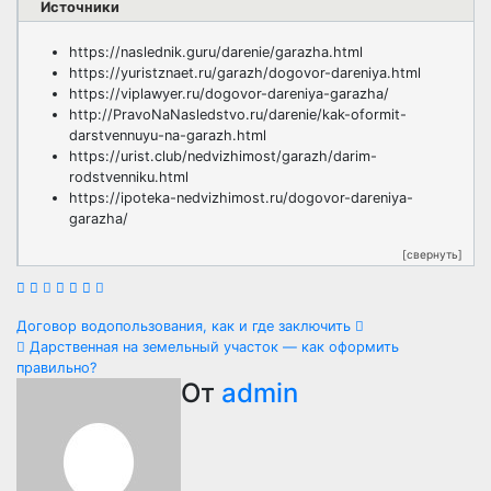
Источники
https://naslednik.guru/darenie/garazha.html
https://yuristznaet.ru/garazh/dogovor-dareniya.html
https://viplawyer.ru/dogovor-dareniya-garazha/
http://PravoNaNasledstvo.ru/darenie/kak-oformit-
darstvennuyu-na-garazh.html
https://urist.club/nedvizhimost/garazh/darim-
rodstvenniku.html
https://ipoteka-nedvizhimost.ru/dogovor-dareniya-
garazha/
[свернуть]
Навигация
Договор водопользования, как и где заключить
Дарственная на земельный участок — как оформить
по
правильно?
От
admin
записям