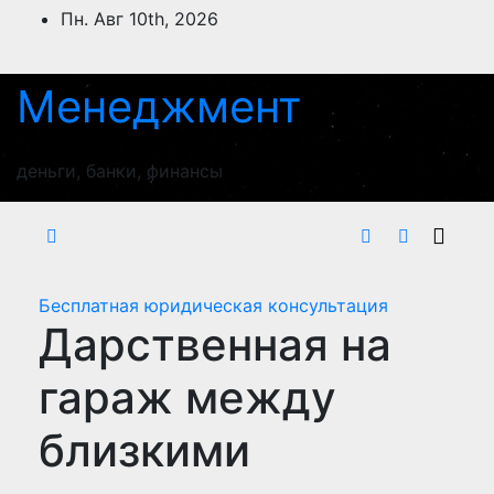
Перейти
Пн. Авг 10th, 2026
к
содержимому
Менеджмент
деньги, банки, финансы
Бесплатная юридическая консультация
Дарственная на
гараж между
близкими