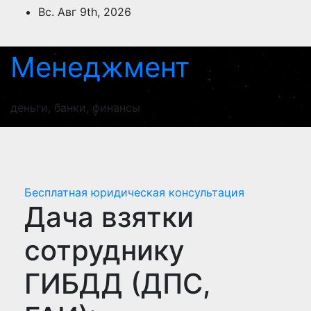
Перейти
Вс. Авг 9th, 2026
к
содержимому
Менеджмент
деньги, банки, финансы
Бесплатная юридическая консультация
Дача взятки
сотруднику
ГИБДД (ДПС,