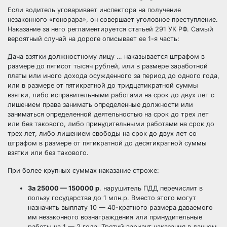
Если водитель уговаривает инспектора на получение
незаконного «гонорара», он совершает уголовное преступление.
Наказание за него регламентируется статьей 291 УК РФ. Самый
вероятный случай на дороге описывает ее 1-я часть:
Дача взятки должностному лицу … наказывается штрафом в
размере до пятисот тысяч рублей, или в размере заработной
платы или иного дохода осужденного за период до одного года,
или в размере от пятикратной до тридцатикратной суммы
взятки, либо исправительными работами на срок до двух лет с
лишением права занимать определенные должности или
заниматься определенной деятельностью на срок до трех лет
или без такового, либо принудительными работами на срок до
трех лет, либо лишением свободы на срок до двух лет со
штрафом в размере от пятикратной до десятикратной суммы
взятки или без такового.
При более крупных суммах наказание строже:
За 25000 — 150000 р
. нарушитель ПДД перечислит в
пользу государства до 1 млн.р. Вместо этого могут
назначить выплату 10 — 40-кратного размера даваемого
им незаконного вознаграждения или принудительные
работы на 1 — 2 года. Третий вариант наказания в данном