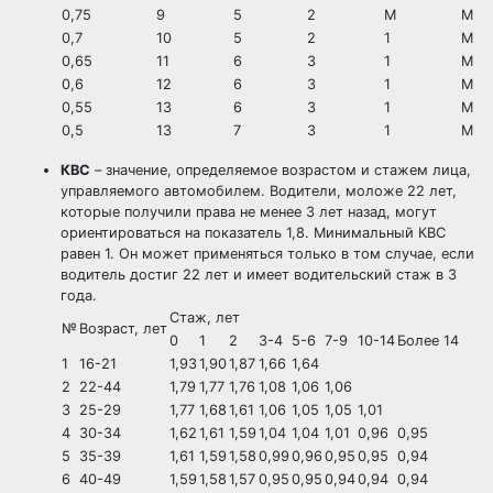
0,75
9
5
2
М
М
0,7
10
5
2
1
М
0,65
11
6
3
1
М
0,6
12
6
3
1
М
0,55
13
6
3
1
М
0,5
13
7
3
1
М
КВС
– значение, определяемое возрастом и стажем лица,
управляемого автомобилем. Водители,
моложе 22 лет
,
которые получили права не менее 3 лет назад, могут
ориентироваться на показатель 1,8. Минимальный КВС
равен 1. Он может применяться только в том случае, если
водитель достиг 22 лет и имеет водительский стаж в 3
года.
Стаж, лет
№
Возраст, лет
0
1
2
3-4
5-6
7-9
10-14
Более 14
1
16-21
1,93
1,90
1,87
1,66
1,64
2
22-44
1,79
1,77
1,76
1,08
1,06
1,06
3
25-29
1,77
1,68
1,61
1,06
1,05
1,05
1,01
4
30-34
1,62
1,61
1,59
1,04
1,04
1,01
0,96
0,95
5
35-39
1,61
1,59
1,58
0,99
0,96
0,95
0,95
0,94
6
40-49
1,59
1,58
1,57
0,95
0,95
0,94
0,94
0,94