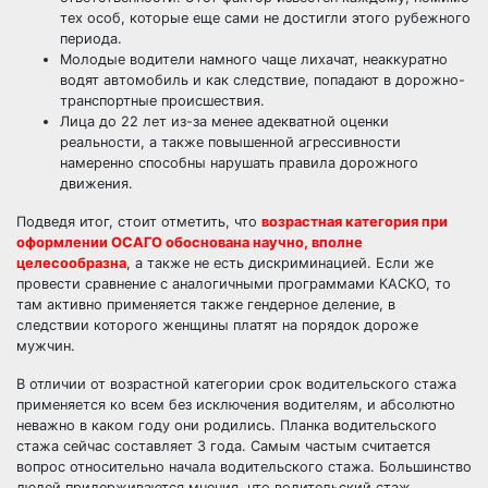
тех особ, которые еще сами не достигли этого рубежного
периода.
Молодые водители намного чаще лихачат, неаккуратно
водят автомобиль и как следствие, попадают в дорожно-
транспортные происшествия.
Лица до 22 лет из-за менее адекватной оценки
реальности, а также повышенной агрессивности
намеренно способны нарушать правила дорожного
движения.
Подведя итог, стоит отметить, что
возрастная категория при
оформлении ОСАГО обоснована научно, вполне
целесообразна
, а также не есть дискриминацией. Если же
провести сравнение с аналогичными
программами КАСКО
, то
там активно применяется также гендерное деление, в
следствии которого женщины платят на порядок дороже
мужчин.
В отличии от возрастной категории срок водительского стажа
применяется ко всем без исключения водителям, и абсолютно
неважно в каком году они родились. Планка водительского
стажа сейчас составляет 3 года. Самым частым считается
вопрос относительно начала водительского стажа. Большинство
людей придерживаются мнения, что водительский стаж