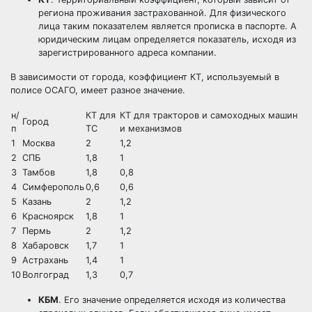
региона проживания застрахованной. Для физического
лица таким показателем является прописка в паспорте. А
юридическим лицам определяется показатель, исходя из
зарегистрированного адреса компании.
В зависимости от города, коэффициент КТ, используемый в
полисе ОСАГО, имеет разное значение.
н/
КТ для
КТ для тракторов и самоходных машин
Город
п
ТС
и механизмов
1
Москва
2
1,2
2
СПБ
1,8
1
3
Тамбов
1,8
0,8
4
Симферополь
0,6
0,6
5
Казань
2
1,2
6
Красноярск
1,8
1
7
Пермь
2
1,2
8
Хабаровск
1,7
1
9
Астрахань
1,4
1
10
Волгоград
1,3
0,7
КБМ
. Его значение определяется исходя из количества