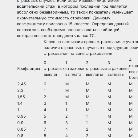
страховых случаев. Если обратившееся лицо имеет
водительский стаж, в котором последний год является
абсолютно безаварийным, то такой показатель уменьшает
окончательную стоимость страховки. Данному
коэффициенту присвоено 15 классов. Определяя данный
показатель, необходимо воспользоваться таблицей,
которая позволит определить класс ТС.
Класс по окончании срока страхования с учет
наличия страховых случаев в предыдущие пер
страхования по вине страхователя
4
0
1
2
3
стр
Коэффициент
страховых
страховая
страховые
страховые
вып
выплат
выплата
выплаты
выплаты
бол
2,45
0
М
М
М
М
2,3
1
М
М
М
М
1,55
2
М
М
М
М
1,4
3
1
М
М
М
1
4
1
М
М
М
0,95
5
2
1
М
М
0,9
6
3
1
М
М
0,85
7
4
2
М
М
0,8
8
4
2
М
М