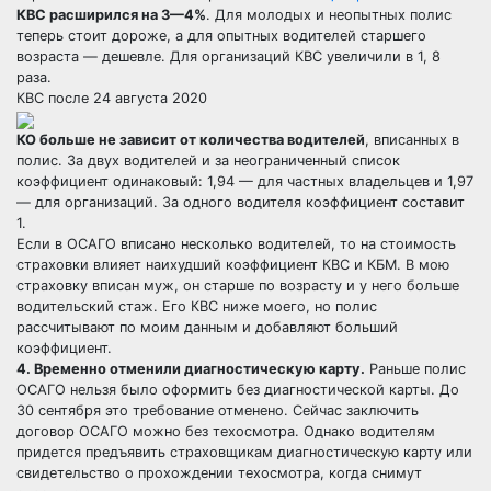
КВС расширился на 3—4%
.
Для молодых и неопытных полис
теперь стоит дороже, а для опытных водителей старшего
возраста — дешевле. Для организаций КВС увеличили в 1, 8
раза.
КВС после 24 августа 2020
КО больше не зависит от количества водителей
, вписанных в
полис. За двух водителей и за неограниченный список
коэффициент одинаковый: 1,94 — для частных владельцев и 1,97
— для организаций. За одного водителя коэффициент составит
1.
Если в ОСАГО вписано несколько водителей, то на стоимость
страховки влияет наихудший коэффициент КВС и КБМ. В мою
страховку вписан муж, он старше по возрасту и у него больше
водительский стаж. Его КВС ниже моего, но полис
рассчитывают по моим данным и добавляют больший
коэффициент.
4. Временно отменили диагностическую карту.
Раньше полис
ОСАГО нельзя было оформить без диагностической карты. До
30 сентября это требование отменено. Сейчас заключить
договор ОСАГО можно без техосмотра. Однако водителям
придется предъявить страховщикам диагностическую карту или
свидетельство о прохождении техосмотра, когда снимут