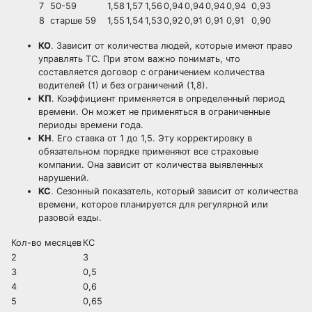
7
50-59
1,58
1,57
1,56
0,94
0,94
0,94
0,94
0,93
8
старше 59
1,55
1,54
1,53
0,92
0,91
0,91
0,91
0,90
КО
. Зависит от количества людей, которые имеют право
управлять ТС. При этом важно понимать, что
составляется договор с ограничением количества
водителей (1) и без ограничений (1,8).
КП
. Коэффициент применяется в определенный период
времени. Он может не применяться в ограниченные
периоды времени года.
КН
. Его ставка от 1 до 1,5. Эту корректировку в
обязательном порядке применяют все страховые
компании. Она зависит от количества выявленных
нарушений.
КС
. Сезонный показатель, который зависит от количества
времени, которое планируется для регулярной или
разовой езды.
Кол-во месяцев
КС
2
3
3
0,5
4
0,6
5
0,65