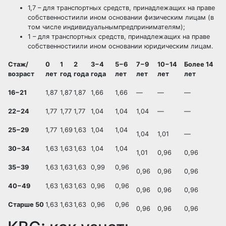
1,7 – для транспортных средств, принадлежащих на праве
собственностиили ином основании физическим лицам (в
том числе индивидуальнымпредпринимателям);
1 – для транспортных средств, принадлежащих на праве
собственностиили ином основании юридическим лицам.
Стаж/
0
1
2
3−4
5−6
7−9
10−14
Более 14
возраст
лет
год
года
года
лет
лет
лет
лет
16−21
1,87
1,87
1,87
1,66
1,66
—
—
—
22−24
1,77
1,77
1,77
1,04
1,04
1,04
—
—
25−29
1,77
1,69
1,63
1,04
1,04
1,04
1,01
—
30−34
1,63
1,63
1,63
1,04
1,04
1,01
0,96
0,96
35−39
1,63
1,63
1,63
0,99
0,96
0,96
0,96
0,96
40−49
1,63
1,63
1,63
0,96
0,96
0,96
0,96
0,96
Старше 50
1,63
1,63
1,63
0,96
0,96
0,96
0,96
0,96