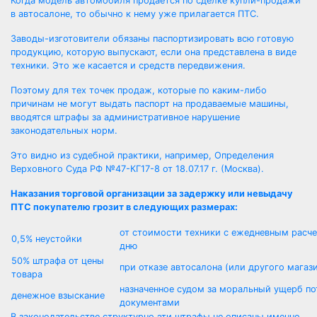
Когда модель автомобиля продается по сделке купли-продажи
в автосалоне, то обычно к нему уже прилагается ПТС.
Заводы-изготовители обязаны паспортизировать всю готовую
продукцию, которую выпускают, если она представлена в виде
техники. Это же касается и средств передвижения.
Поэтому для тех точек продаж, которые по каким-либо
причинам не могут выдать паспорт на продаваемые машины,
вводятся штрафы за административное нарушение
законодательных норм.
Это видно из судебной практики, например, Определения
Верховного Суда РФ №47-КГ17-8 от 18.07.17 г. (Москва).
Наказания торговой организации за задержку или невыдачу
ПТС покупателю грозит в следующих размерах:
от стоимости техники с ежедневным расч
0,5% неустойки
дню
50% штрафа от цены
при отказе автосалона (или другого магаз
товара
назначенное судом за моральный ущерб по
денежное взыскание
документами
В законодательстве структурно эти штрафы не описаны именно