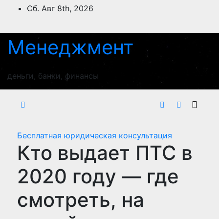
Перейти
Сб. Авг 8th, 2026
к
содержимому
Менеджмент
деньги, банки, финансы
Бесплатная юридическая консультация
Кто выдает ПТС в
2020 году — где
смотреть, на