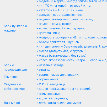
• модель и марка – иногда заполняется на 2-
• тип ТС – легковой, грузовой и т.д.;
• категория – A, B, C, D и иное;
• выпуск – проставляется год;
• модель, номер моторной системы;
• номер – рамы, шасси;
Блок пунктов о
• номер кузовной конструкции;
машине
• цвет машины;
• мощность мотора – в кВт и л.с. (сил по лош
• объем двигателя – куб. см.;
• тип двигателя – бензиновый, дизельный, к
• масса (допустимая, с грузом);
• масса (фактическая, без груза);
• класс экобезопасности – евро-3, евро-4 и д
Блок о
• название завода;
производителе
• страна.
• серия, номер декларации;
Таможня
• ограничения.
Сведения о
• Ф.И.О. владельца;
собственнике
• адрес проживания (регистрации).
• наименование;
• адрес нахождения;
Данные об
• дата, когда выдан документ;