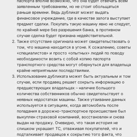
паспорта вполне возможно, что она будет отвечать всем
заявленным требованиям, но не стоит обольщаться
раньше времени. Ведь дубликат может выдать
финансовое учреждение, где в качестве залога выступает
предмет сделки. Покупать такую машину явно не следует,
по крайней мере без разрешения банка, в противном
случае сделка будет признана недействительной.
Также отсутствие оригинала может свидетельствовать о
том, что машина находится в угоне. К сожалению, советы
«специалистов» и просто «опытных» людей по поводу
необходимости возить с собой копию паспорта
транспортного средства могут обернуться для владельца
крайне неприятными последствиями.
Использование дубликата может быть актуальным и том
случае, если продавец решает сокрыть информацию о
предшествующих владельцах – наличие большого
количества собственников обычно свидетельствует о
неявных недостатках машины. Также утаивание данных
используется в ситуациях, когда автомобиль после
попадания в дорожно-транспортное происшествие был
выкуплен страховой компанией, восстановлен и снова
выдан на продажу. Очевидно, что такая история не
слишком украшает ТС, отваживая покупателей, что и
подталкивает продавцов к сокрытию того факта, что