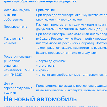
время приобретения транспортного средства:
Источник выдачи
Примечание
Бывший
При переходе транспортного имущества от од
собственник
физическое или юридическое.
Паспорт прилагается к технике – идет в комп
Производитель
документами (гарантийным талоном и др.) и 
При ввозе иностранного авто (или иного сре
Таможенный
рубежа в Россию нужно будет пройти процед
комитет
иностранного на российский образец. Поэто
такое право как выдача паспортов на ввозим
Выдача производится только в случаях:
Госавтоинспекция
(еще такие
• порчи документа;
отделения
• его утраты;
называются – МРЭО
• кражи;
или ГИБДД)
• отсутствия свободных мест для заполнения
Центр
Предприятие, где машина претерпела радика
переоборудования
на её технических и эксплуатационных возмо
техники
На новый автомобиль