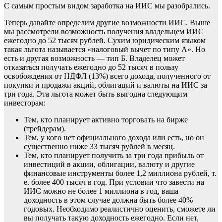
С самым простым видом заработка на ИИС мы разобрались.
Теперь давайте определим другие возможности ИИС. Выше
мы рассмотрели возможность получения владельцем ИИС
ежегодно до 52 тысяч рублей. Сухим юридическим языком
такая льгота называется «налоговый вычет по типу А». Но
есть и другая возможность — тип Б. Владелец может
отказаться получать ежегодно до 52 тысяч в пользу
освобождения от НДФЛ (13%) всего дохода, полученного от
покупки и продажи акций, облигаций и валюты на ИИС за
три года. Эта льгота может быть выгодна следующим
инвесторам:
Тем, кто планирует активно торговать на бирже
(трейдерам).
Тем, у кого нет официального дохода или есть, но он
существенно ниже 33 тысяч рублей в месяц.
Тем, кто планирует получить за три года прибыль от
инвестиций в акции, облигации, валюту и другие
финансовые инструменты более 1,2 миллиона рублей, т.
е. более 400 тысяч в год. При условии что завести на
ИИС можно не более 1 миллиона в год, ваша
доходность в этом случае должна быть более 40%
годовых. Необходимо реалистично оценить, сможете ли
вы получать такую доходность ежегодно. Если нет,