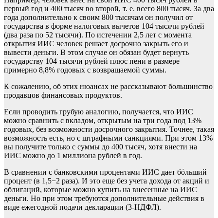
первый год и 400 тысяч во второй, т. е. всего 800 тысяч. За два
года дополнительно к своим 800 тысячам он получил от
государства в форме налоговых вычетов 104 тысячи рублей
(два раза по 52 тысячи). По истечении 2,5 лет с момента
открытия ИИС человек решает досрочно закрыть его и
вывести деньги. В этом случае он обязан будет вернуть
государству 104 тысячи рублей плюс пени в размере
примерно 8,8% годовых с возвращаемой суммы.
К сожалению, об этих нюансах не рассказывают большинство
продавцов финансовых продуктов.
Если проводить грубую аналогию, получается, что ИИС
можно сравнить с вкладом, открытым на три года под 13%
годовых, без возможности досрочного закрытия. Точнее, такая
возможность есть, но с штрафными санкциями. При этом 13%
вы получите только с суммы до 400 тысяч, хотя внести на
ИИС можно до 1 миллиона рублей в год.
В сравнении с банковскими процентами ИИС дает бόльший
процент (в 1,5−2 раза). И это еще без учета дохода от акций и
облигаций, которые можно купить на внесенные на ИИС
деньги. Но при этом требуются дополнительные действия в
виде ежегодной подачи декларации (3-НДФЛ).