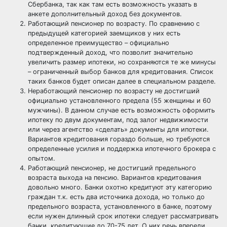
Сбербанка, так как там есть возможность указать в
анкете дополнительный доход без документов.
Работающий пенсионер по возрасту. По сравнению с
предыдущей категорией заемщиков у них есть
определенное преимущество – официально
подтвержденный доход, что позволит значительно
увеличить размер ипотеки, но сохраняются те же минусы
– ограниченный выбор банков для кредитования. Список
таких банков будет описан далее в специальном разделе.
Неработающий пенсионер по возрасту не достигший
официально установленного предела (55 женщины и 60
мужчины). В данном случае есть возможность оформить
ипотеку по двум документам, под залог недвижимости
или через агентство «сделать» документы для ипотеки.
Вариантов кредитования гораздо больше, но требуются
определенные усилия и поддержка ипотечного брокера с
опытом.
Работающий пенсионер, не достигший предельного
возраста выхода на пенсию. Вариантов кредитования
довольно много. Банки охотно кредитуют эту категорию
граждан т.к. есть два источника дохода, но только до
предельного возраста, установленного в банке, поэтому
если нужен длинный срок ипотеки следует рассматривать
банки, кредитующие до 70-75 лет. О них речь впереди.