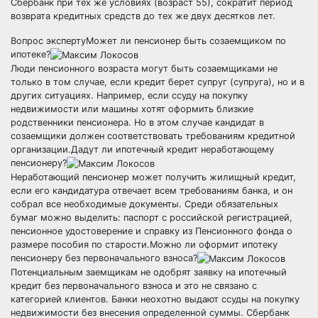
Сбербанк при тех же условиях (возраст 55), сократит период
возврата кредитных средств до тех же двух десятков лет.
Вопрос экспертуМожет ли пенсионер быть созаемщиком по
ипотеке?
Люди пенсионного возраста могут быть созаемщиками не
только в том случае, если кредит берет супруг (супруга), но и в
других ситуациях. Например, если ссуду на покупку
недвижимости или машины хотят оформить близкие
родственники пенсионера. Но в этом случае кандидат в
созаемщики должен соответствовать требованиям кредитной
организации.Дадут ли ипотечный кредит неработающему
пенсионеру?
Неработающий пенсионер может получить жилищный кредит,
если его кандидатура отвечает всем требованиям банка, и он
собрал все необходимые документы. Среди обязательных
бумаг можно выделить: паспорт с российской регистрацией,
пенсионное удостоверение и справку из Пенсионного фонда о
размере пособия по старости.Можно ли оформит ипотеку
пенсионеру без первоначального взноса?
Потенциальным заемщикам не одобрят заявку на ипотечный
кредит без первоначального взноса и это не связано с
категорией клиентов. Банки неохотно выдают ссуды на покупку
недвижимости без внесения определенной суммы. Сбербанк