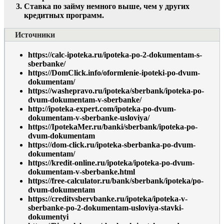
Ставка по займу немного выше, чем у других
кредитных программ.
Источники
https://calc-ipoteka.ru/ipoteka-po-2-dokumentam-s-
sberbanke/
https://DomClick.info/oformlenie-ipoteki-po-dvum-
dokumentam/
https://washepravo.ru/ipoteka/sberbank/ipoteka-po-
dvum-dokumentam-v-sberbanke/
http://ipoteka-expert.com/ipoteka-po-dvum-
dokumentam-v-sberbanke-usloviya/
https://IpotekaMer.ru/banki/sberbank/ipoteka-po-
dvum-dokumentam
https://dom-click.ru/ipoteka-sberbanka-po-dvum-
dokumentam/
https://kredit-online.ru/ipoteka/ipoteka-po-dvum-
dokumentam-v-sberbanke.html
https://free-calculator.ru/bank/sberbank/ipoteka/po-
dvum-dokumentam
https://creditvsbervbanke.ru/ipoteka/ipoteka-v-
sberbanke-po-2-dokumentam-usloviya-stavki-
dokumentyi