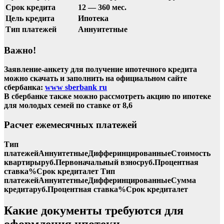
Срок кредита
12 — 360 мес.
Цель кредита
Ипотека
Тип платежей
Аннуитетные
Важно!
Заявление-анкету для получение ипотечного кредита
можно скачать и заполнить на официальном сайте
сбербанка:
www sberbank ru
В сбербанке также можно рассмотреть акцию по ипотеке
для молодых семей по ставке от
8,6
Расчет ежемесячных платежей
Тип
платежейАннуитетныеДифферинцированныеСтоимость
квартирыруб.Первоначальный взносруб.Процентная
ставка%Срок кредиталет Тип
платежейАннуитетныеДифферинцированныеСумма
кредитаруб.Процентная ставка%Срок кредиталет
Какие документы требуются для
оформления ипотеки