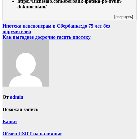
https://Bizneslab.com/sberbank-ipoteka-po-dvum-
dokumentam/
[свернуть]
Навигация
Ипотека пенсионерам в Сбербанке:до 75 лет без
поручителей
по
Как выгоднее досрочно гасить ипотеку
записям
От
admin
Похожая запись
Банки
Обмен USDT на наличные