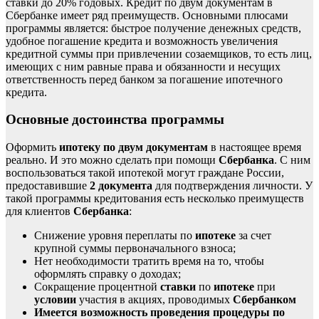
ставки до 20% годовых. Кредит по двум документам в
Сбербанке имеет ряд преимуществ. Основными плюсами
программы является: быстрое получение денежных средств,
удобное погашение кредита и возможность увеличения
кредитной суммы при привлечении созаемщиков, то есть лиц,
имеющих с ним равные права и обязанности и несущих
ответственность перед банком за погашение ипотечного
кредита.
Основные достоинства программы
Оформить
ипотеку по двум документам
в настоящее время
реально. И это можно сделать при помощи
Сбербанка
. С ним
воспользоваться такой ипотекой могут граждане России,
предоставившие
2 документа
для подтверждения личности. У
такой программы кредитования есть несколько преимуществ
для клиентов
Сбербанка
:
Снижение уровня переплаты по
ипотеке
за счет
крупной суммы первоначального взноса;
Нет необходимости тратить время на то, чтобы
оформлять справку о доходах;
Сокращение процентной
ставки
по
ипотеке
при
условии
участия в акциях, проводимых
Сбербанком
Имеется возможность проведения процедуры по