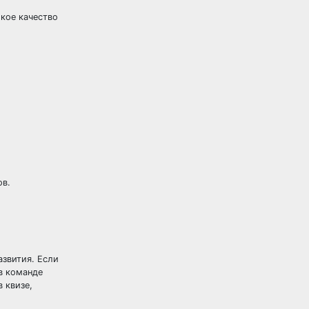
кое качество
ов.
азвития. Если
в команде
 квизе,