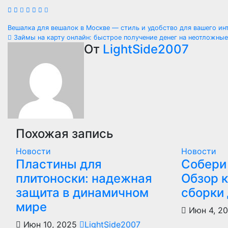
Навигация
Вешалка для вешалок в Москве — стиль и удобство для вашего и
Займы на карту онлайн: быстрое получение денег на неотложны
по
От
LightSide2007
записям
Похожая запись
Новости
Новости
Пластины для
Собери 
плитоноски: надежная
Обзор 
защита в динамичном
сборки
мире
Июн 4, 2
Июн 10, 2025
LightSide2007