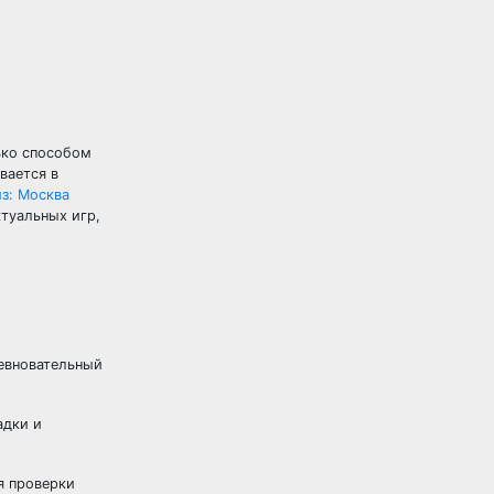
ько способом
вается в
из: Москва
туальных игр,
ревновательный
адки и
я проверки