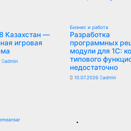
Бизнес и работа
8 Казахстан —
Разработка
ная игровая
программных ре
рма
модули для 1С: к
типового функци
6
admin
недостаточно
10.07.2026
admin
emeansar