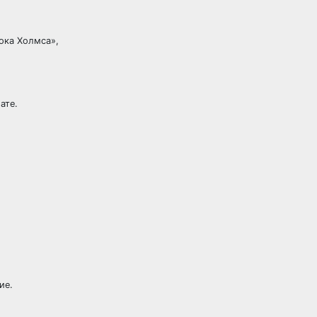
ока Холмса»,
ате.
ие.