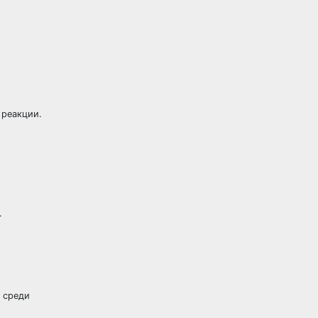
 реакции.
.
н среди