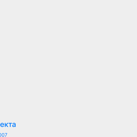
екта
007