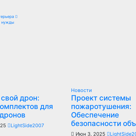
нтерьера
е нужды
Новости
свой дрон:
Проект системы
комплектов для
пожаротушения:
 дронов
Обеспечение
безопасности объ
025
LightSide2007
Июн 3, 2025
LightSide2