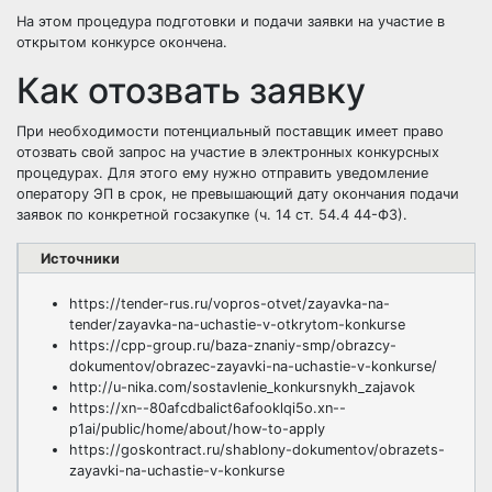
На этом процедура подготовки и подачи заявки на участие в
открытом конкурсе окончена.
Как отозвать заявку
При необходимости потенциальный поставщик имеет право
отозвать свой запрос на участие в электронных конкурсных
процедурах. Для этого ему нужно отправить уведомление
оператору ЭП в срок, не превышающий дату окончания подачи
заявок по конкретной госзакупке (
ч. 14 ст. 54.4 44-ФЗ
).
Источники
https://tender-rus.ru/vopros-otvet/zayavka-na-
tender/zayavka-na-uchastie-v-otkrytom-konkurse
https://cpp-group.ru/baza-znaniy-smp/obrazcy-
dokumentov/obrazec-zayavki-na-uchastie-v-konkurse/
http://u-nika.com/sostavlenie_konkursnykh_zajavok
https://xn--80afcdbalict6afooklqi5o.xn--
p1ai/public/home/about/how-to-apply
https://goskontract.ru/shablony-dokumentov/obrazets-
zayavki-na-uchastie-v-konkurse