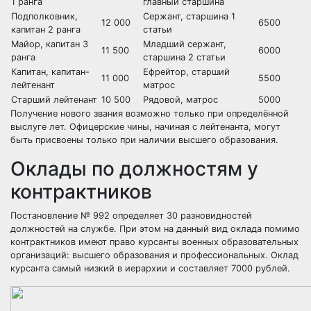
1 ранга
главный старшина
Подполковник,
Сержант, старшина 1
12 000
6500
капитан 2 ранга
статьи
Майор, капитан 3
Младший сержант,
11 500
6000
ранга
старшина 2 статьи
Капитан, капитан-
Ефрейтор, старший
11 000
5500
лейтенант
матрос
Старший лейтенант
10 500
Рядовой, матрос
5000
Получение нового звания возможно только при определённой
выслуге лет. Офицерские чины, начиная с лейтенанта, могут
быть присвоены только при наличии высшего образования.
Оклады по должностям у
контрактников
Постановление № 992 определяет 30 разновидностей
должностей на службе. При этом на данный вид оклада помимо
контрактников имеют право курсанты военных образовательных
организаций: высшего образования и профессиональных. Оклад
курсанта самый низкий в иерархии и составляет 7000 рублей.