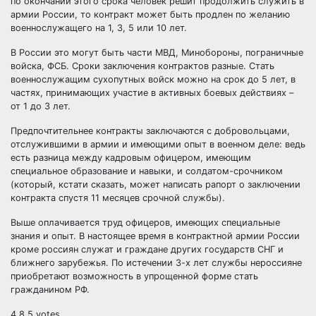
по окончании этого срока человек решит продолжить служить в
армии России, то контракт может быть продлен по желанию
военнослужащего на 1, 3, 5 или 10 лет.
В России это могут быть части МВД, Минобороны, пограничные
войска, ФСБ. Сроки заключения контрактов разные. Стать
военнослужащим сухопутных войск можно на срок до 5 лет, в
частях, принимающих участие в активных боевых действиях –
от 1 до 3 лет.
Предпочтительнее контракты заключаются с добровольцами,
отслужившими в армии и имеющими опыт в военном деле: ведь
есть разница между кадровым офицером, имеющим
специальное образование и навыки, и солдатом-срочником
(который, кстати сказать, может написать рапорт о заключении
контракта спустя 11 месяцев срочной службы).
Выше оплачивается труд офицеров, имеющих специальные
знания и опыт. В настоящее время в контрактной армии России
кроме россиян служат и граждане других государств СНГ и
ближнего зарубежья. По истечении 3-х лет службы нероссияне
приобретают возможность в упрощенной форме стать
гражданином РФ.
4.8
5
votes