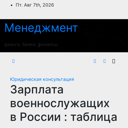
Перейти
Пт. Авг 7th, 2026
к
содержимому
Менеджмент
деньги, банки, финансы
Юридическая консультация
Зарплата
военнослужащих
в России : таблица