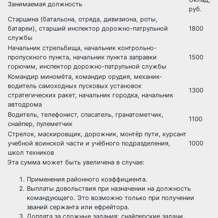
Занимаемая должность
руб.
Старшина (батальона, отряда, дивизиона, роты,
батареи), старший инспектор дорожно-патрульной
1800
службы
Начальник стрельбища, начальник контрольно-
пропускного пункта, начальник пункта заправки
1500
горючим, инспектор дорожно-патрульной службы
Командир миномёта, командир орудия, механик-
водитель самоходных пусковых установок
1300
стратегических ракет, начальник городка, начальник
автодрома
Водитель, телефонист, спасатель, гранатометчик,
1100
снайпер, пулеметчик
Стрелок, маскировщик, дорожник, монтёр пути, курсант
учебной воинской части и учёбного подразделения,
1000
школ техников
Эта сумма может быть увеличена в случае:
Применения районного коэффициента.
Выплаты довольствия при назначении на должность
командующего. Это возможно только при получении
званий сержанта или ефрейтора.
Доплата за сложные задания: снайперские задачи,