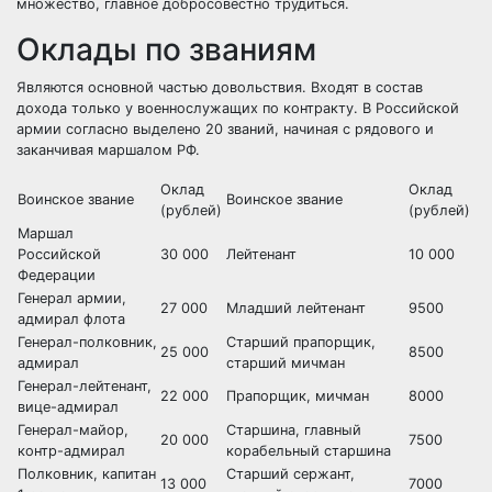
множество, главное добросовестно трудиться.
Оклады по званиям
Являются основной частью довольствия. Входят в состав
дохода только у военнослужащих по контракту. В Российской
армии согласно выделено 20 званий, начиная с рядового и
заканчивая маршалом РФ.
Оклад
Оклад
Воинское звание
Воинское звание
(рублей)
(рублей)
Маршал
Российской
30 000
Лейтенант
10 000
Федерации
Генерал армии,
27 000
Младший лейтенант
9500
адмирал флота
Генерал-полковник,
Старший прапорщик,
25 000
8500
адмирал
старший мичман
Генерал-лейтенант,
22 000
Прапорщик, мичман
8000
вице-адмирал
Генерал-майор,
Старшина, главный
20 000
7500
контр-адмирал
корабельный старшина
Полковник, капитан
Старший сержант,
13 000
7000