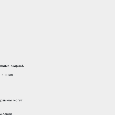
лодых кадрах).
т и иные
ограммы могут
еждении,