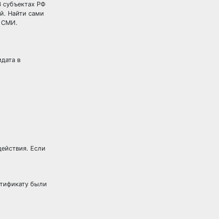
В субъектах РФ
й. Найти сами
х СМИ.
дата в
действия. Если
ртификату были