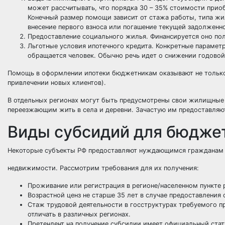
может рассчитывать, что порядка 30 – 35% стоимости прио
Конечный размер помощи зависит от стажа работы, типа жил
внесение первого взноса или погашение текущей задолженн
Предоставление социального жилья. Финансируется оно пол
Льготные условия ипотечного кредита. Конкретные параметр
обращается человек. Обычно речь идет о снижении годовой 
Помощь в оформлении ипотеки бюджетникам оказывают не только 
привлечении новых клиентов).
В отдельных регионах могут быть предусмотрены свои жилищные
переезжающим жить в села и деревни. Зачастую им предоставляю
Виды субсидий для бюджет
Некоторые субъекты РФ предоставляют нуждающимся гражданам 
недвижимости. Рассмотрим требования для их получения:
Проживание или регистрация в регионе/населенном пункте 
Возрастной ценз не старше 35 лет в случае предоставлени
Стаж трудовой деятельности в госструктурах требуемого 
отличать в различных регионах.
Претендент на получение субсидии имеет официальный ста