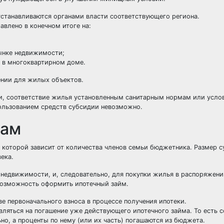
станавливаются органами власти соответствующего региона.
авлено в конечном итоге на:
ынке недвижимости;
 в многоквартирном доме.
ении для жилых объектов.
йки, соответствие жилья установленным санитарным нормам или усло
ользованием средств субсидии невозможно.
кам
а которой зависит от количества членов семьи бюджетника. Размер 
ека.
 недвижимости, и, следовательно, для покупки жилья в распоряжени
возможность оформить ипотечный займ.
е первоначального взноса в процессе получения ипотеки.
вляться на погашение уже действующего ипотечного займа. То есть 
о, а проценты по нему (или их часть) погашаются из бюджета.