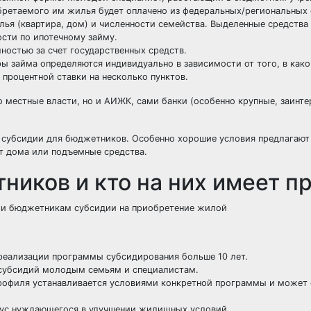
бретаемого им жилья будет оплачено из федеральных/региональных 
ья (квартира, дом) и численности семейства. Выделенные средства 
ости по ипотечному займу.
ностью за счет государственных средств.
ы займа определяются индивидуально в зависимости от того, в како
процентной ставки на несколько пунктов.
местные власти, но и АИЖК, сами банки (особенно крупные, заинте
 субсидии для бюджетников. Особенно хорошие условия предлагают
т дома или подъемные средства.
ников и кто на них имеет п
и бюджетникам субсидии на приобретение жилой
реализации программы субсидирования больше 10 лет.
я субсидий молодым семьям и специалистам.
профиля устанавливается условиями конкретной программы и может
тус нуждающегося в улучшении жилищных условий.