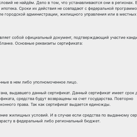
ловий не найдём. Дело в том, что устанавливаются они в регионах. 
 ипотека. Сроки их действия не совпадают с федеральной программо
але городской администрации, жилищного управления или в местны
авляет собой официальный документ, подтверждающий участие канди
бланке. Основные реквизиты сертификата:
нные в нем либо уполномоченное лицо.
гана, выдавшего данный сертификат. Данный сертификат имеет срок 
фиката, средства будут возвращены на счет государства. Повторно
конного права. Так как сертификат выдается единожды.
ение жилищных условий. И в случае если средства по выданному се
озрасту в федеральный либо региональный бюджет.