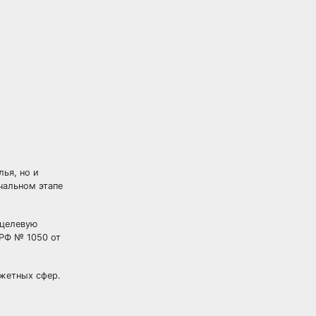
ья, но и
чальном этапе
 целевую
 РФ № 1050 от
джетных сфер.