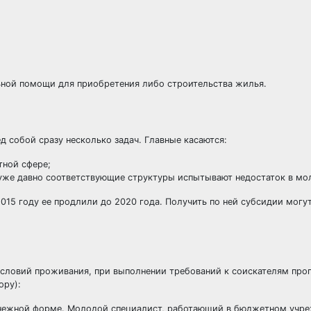
ьной помощи для приобретения либо строительства жилья.
 собой сразу несколько задач. Главные касаются:
ной сфере;
уже давно соответствующие структуры испытывают недостаток в мо
015 году ее продлили до 2020 года. Получить по ней субсидии могу
словий проживания, при выполнении требований к соискателям пр
ору):
енежной форме. Молодой специалист, работающий в бюджетном учр