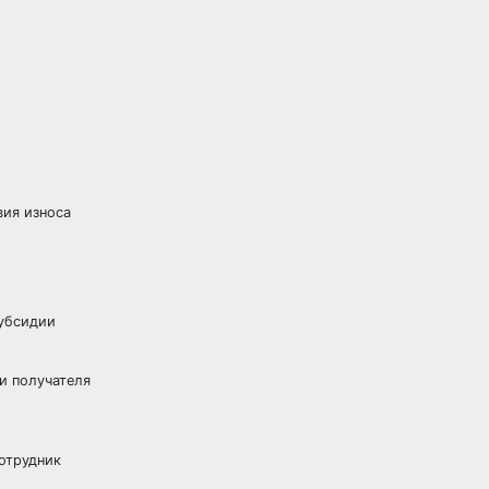
вия износа
субсидии
и получателя
сотрудник