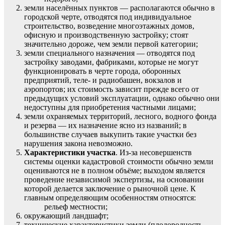
земли населённых пунктов — располагаются обычно в
городской черте, отводятся под индивидуальное
строительство, возведение многоэтажных домов,
офисную и производственную застройку; стоят
значительно дороже, чем земли первой категории;
земли специального назначения — отводятся под
застройку заводами, фабриками, которые не могут
функционировать в черте города, оборонных
предприятий, теле- и радиобашен, вокзалов и
аэропортов; их стоимость зависит прежде всего от
предыдущих условий эксплуатации, однако обычно они
недоступны для приобретения частными лицами;
земли охраняемых территорий, лесного, водного фонда
и резерва — их назначение ясно из названий; в
большинстве случаев выкупить такие участки без
нарушения закона невозможно.
Характеристики участка
. Из-за несовершенств
системы оценки кадастровой стоимости обычно земли
оцениваются не в полном объёме; выходом является
проведение независимой экспертизы, на основании
которой делается заключение о рыночной цене. К
главным определяющим особенностям относятся:
рельеф местности;
окружающий ландшафт;
технические характеристики земли (плодородность,