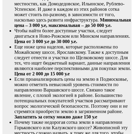
местностях, как Домодедовское, Ильинское, Рублево-
Успенское. И даже в каждом из этих районов сотка
может стоить по-разному, в зависимости от того,
насколько здесь развита инфраструктура.
Минимальная
цена – 3 000 у.е, максимальная – до 50 000 у.е.
Чтобы найти более доступные участки, следует
двигаться в Ново-Рижском или Минском направлениях.
Цена от 3 000 у.е до 30 000 у.е.
Еще ниже цена наделов, которые расположены по
Можайскому шоссе, Ярославскому. Также к доступным
следует отнести и участки по Щелковскому шоссе. Для
тех, что ищет бюджетный вариант, данные направления
являются наиболее перспективными для покупки земли.
Цена от 2 000 до 15 000 у.е
Если проанализировать цены на землю в Подмосковье,
можно отметить невысокий уровень стоимости по
направлению Варшавского шоссе. Связано такое
явление, с плохой экологией в районе. Большинство
потенциальных покупателей участков рассматривают
вопрос экологической безопасности. Поэтому они и не
стремятся приобрести землю в загрязненном районе.
Заплатить за сотку можно даже 150 у.е
Почему также недорогая сотка земли в направлении
Горьковского или Калужского шоссе? Живописной эту
местность сложно назвать, к тому же для того, чтобы