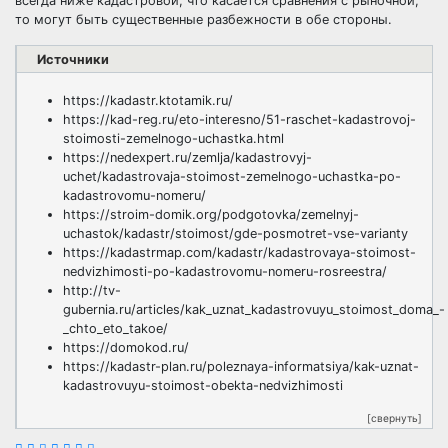
всегда ниже кадастровой, что касается сравнения с рыночной,
то могут быть существенные разбежности в обе стороны.
Источники
https://kadastr.ktotamik.ru/
https://kad-reg.ru/eto-interesno/51-raschet-kadastrovoj-
stoimosti-zemelnogo-uchastka.html
https://nedexpert.ru/zemlja/kadastrovyj-
uchet/kadastrovaja-stoimost-zemelnogo-uchastka-po-
kadastrovomu-nomeru/
https://stroim-domik.org/podgotovka/zemelnyj-
uchastok/kadastr/stoimost/gde-posmotret-vse-varianty
https://kadastrmap.com/kadastr/kadastrovaya-stoimost-
nedvizhimosti-po-kadastrovomu-nomeru-rosreestra/
http://tv-
gubernia.ru/articles/kak_uznat_kadastrovuyu_stoimost_doma_-
_chto_eto_takoe/
https://domokod.ru/
https://kadastr-plan.ru/poleznaya-informatsiya/kak-uznat-
kadastrovuyu-stoimost-obekta-nedvizhimosti
[свернуть]