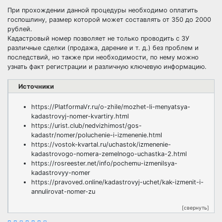
При прохождении данной процедуры необходимо оплатить
госпошлину, размер которой может составлять от 350 до 2000
рублей.
Кадастровый номер позволяет не только проводить с ЗУ
различные сделки (продажа, дарение и т. д.) без проблем и
последствий, но также при необходимости, по нему можно
узнать факт регистрации и различную ключевую информацию.
Источники
https://PlatformaVr.ru/o-zhile/mozhet-li-menyatsya-
kadastrovyj-nomer-kvartiry.html
https://urist.club/nedvizhimost/gos-
kadastr/nomer/poluchenie-i-izmenenie.html
https://vostok-kvartal.ru/uchastok/izmenenie-
kadastrovogo-nomera-zemelnogo-uchastka-2.html
https://rosreester.net/info/pochemu-izmenilsya-
kadastrovyy-nomer
https://pravoved.online/kadastrovyj-uchet/kak-izmenit-i-
annulirovat-nomer-zu
[свернуть]