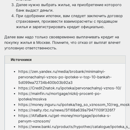
Далее нужно выбрать жилье, на приобретение которого
банк выдаст деньги.
При одобрении ипотеки, вам следует заключить договор
страхования, произвести взаиморасчеты с продавцом
жилья и зарегистрировать кредит официально.
Далее вам надо только своевременно выплачивать
кредит на
покупку жилья в Москве
. Помните, что отказ от выплат влечет
уголовную ответственность.
Источники
https://zen.yandex.ru/media/brobank/minimalnyi-
pervonachalnyi-vznos-po-ipoteke-v-top-10-bankah-
5d099ea72734b400b03b92a3
https://CreditZnatok.ru/ipoteka/pervonachalnyj-vznos-10/
https://mainfin.ru/mortgage/nizkij-procent-po-
ipoteke/moskva
https://money.inguru.ru/ipoteka/teg_so_vznosom_10/reg_mosk
https://realty.rbc.ru/news/5f168a639a79471109f326f7
https://AlfaBank.ru/get-money/mortgage/ipoteka-s-
pervym-vznosom/
https://www.banki.ru/products/hypothec/catalogue/ipoteka_