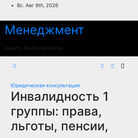
Перейти
Вс. Авг 9th, 2026
к
содержимому
Менеджмент
деньги, банки, финансы
Юридическая консультация
Инвалидность 1
группы: права,
льготы, пенсии,